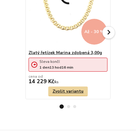
Až - 30 %
Zlatý řetízek Marina zdobená 3,00g
Zlatý řetí
Sleva končí:
Sleva 
1
den
13
hod
15
min
1
den
cena od
14 229 Kč
14 471 
/
ks
Zvolit variantu