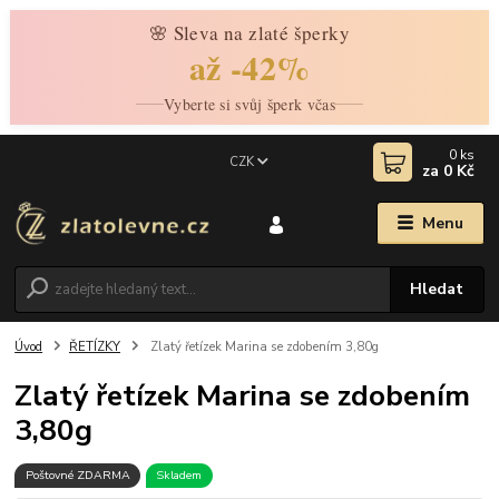
🌸 Sleva na zlaté šperky
až -42%
Vyberte si svůj šperk včas
0
ks
CZK
za
0 Kč
Menu
Hledat
Úvod
ŘETÍZKY
Zlatý řetízek Marina se zdobením 3,80g
Zlatý řetízek Marina se zdobením
3,80g
Poštovné ZDARMA
Skladem