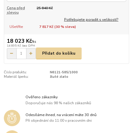
Cena před
25 840 Kč
slevou
Potřebujete poradit s velikostí?
Ušetříte
7 817 Kč (
30
% sleva)
18 023 Kč
/
ks
14 895 Kč
bez DPH
Přidat do košíku
Číslo produktu:
N6121-585/1000
Materiál šperku:
žluté zlato
Ověřeno zákazníky
Doporučuje nás 98 % našich zákazníků
Odesíláme ihned, na vrácení máte 30 dnů
Při objednání do 11:00 v pracovním dni