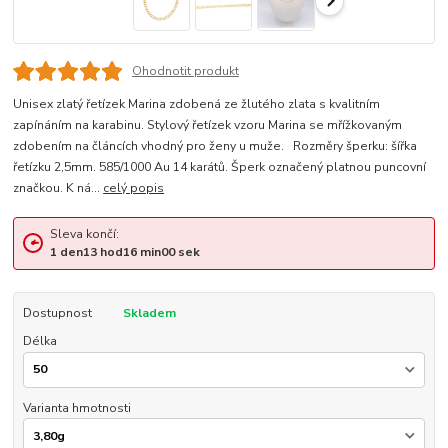
Ohodnotit produkt
Unisex zlatý řetízek Marina zdobená ze žlutého zlata s kvalitním
zapínáním na karabinu. Stylový řetízek vzoru Marina se mřížkovaným
zdobením na článcích vhodný pro ženy u muže. Rozměry šperku: šířka
řetízku 2,5mm. 585/1000 Au 14 karátů. Šperk označený platnou puncovní
značkou. K ná...
celý popis
Sleva končí:
1
den
13
hod
15
min
59
sek
Dostupnost
Skladem
Délka
Varianta hmotnosti