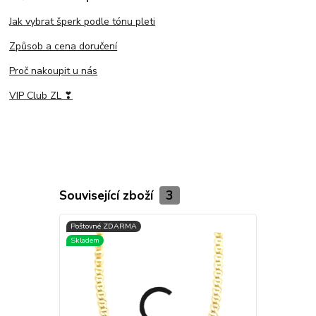
Jak vybrat šperk podle tónu pleti
Způsob a cena doručení
Proč nakoupit u nás
VIP Club ZL ❣
Související zboží
3