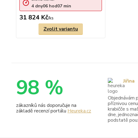
4
dny
06
hod
07
min
31 824 Kč
/
ks
Zvolit variantu
98 %
Jiřina
Objednávám pr
příznivou cenu
zákazníků nás doporučuje na
krabičče s maš
základě recenzí portálu
Heureka.cz
dne, jednoznač
podstatě pouze