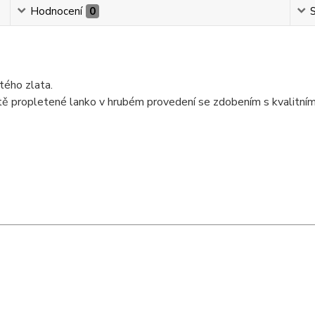
Hodnocení
0
S
tého zlata.
tě propletené lanko v hrubém provedení se zdobením s kvalitním