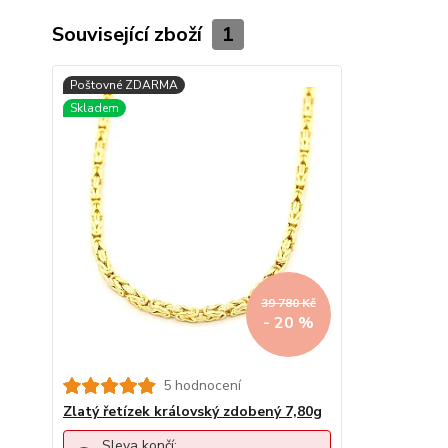
Související zboží
1
39 780 Kč
- 20 %
5 hodnocení
Zlatý řetízek královský zdobený 7,80g
Sleva končí: