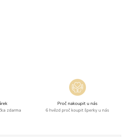
rek
Proč nakoupit u nás
ička zdarma
6 hvězd proč koupit šperky u nás