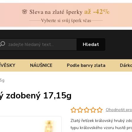
až -42%
🌸 Sleva na zlaté šperky
Vyberte si svůj šperk včas
Hledat
ÍVĚSKY
NÁUŠNICE
Podle barvy zlata
Dárko
15g
bý zdobený 17,15g
Ohodnotit pr
Zlatý řetízek královský hrubý zd
typu královského vzoru hustě pr