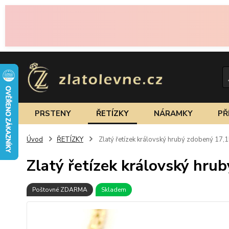
PRSTENY
ŘETÍZKY
NÁRAMKY
PŘ
Úvod
ŘETÍZKY
Zlatý řetízek královský hrubý zdobený 17,
Zlatý řetízek královský hru
Poštovné ZDARMA
Skladem