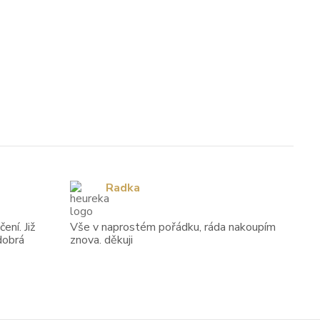
Radka
ení. Již
Vše v naprostém pořádku, ráda nakoupím
dobrá
znova. děkuji