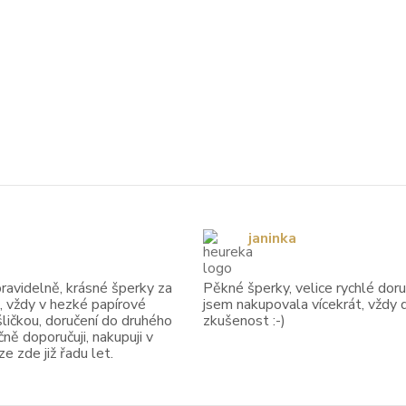
janinka
avidelně, krásné šperky za
Pěkné šperky, velice rychlé doruč
, vždy v hezké papírové
jsem nakupovala vícekrát, vždy 
ličkou, doručení do druhého
zkušenost :-)
ně doporučuji, nakupuji v
 zde již řadu let.