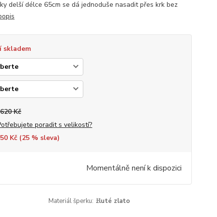
íky delší délce 65cm se dá jednoduše nasadit přes krk bez
popis
í skladem
 620 Kč
Potřebujete poradit s velikostí?
50 Kč (
25
% sleva)
Momentálně není k dispozici
Materiál šperku:
žluté zlato