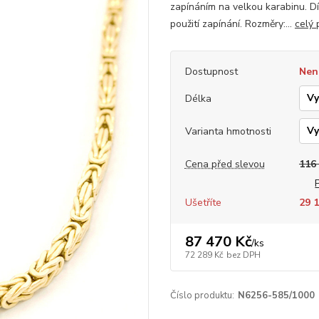
zapínáním na velkou karabinu. D
použití zapínání. Rozměry:...
celý 
Dostupnost
Nen
Délka
Varianta hmotnosti
Cena před slevou
116
Ušetříte
29 1
87 470 Kč
/
ks
72 289 Kč
bez DPH
Číslo produktu:
N6256-585/1000