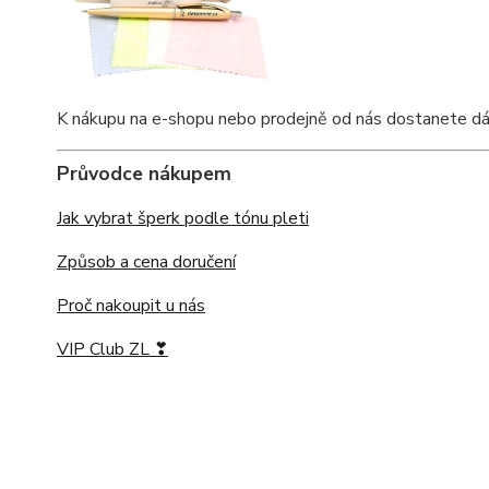
K nákupu na e-shopu nebo prodejně od nás dostanete dárko
Průvodce nákupem
Jak vybrat šperk podle tónu pleti
Způsob a cena doručení
Proč nakoupit u nás
VIP Club ZL ❣