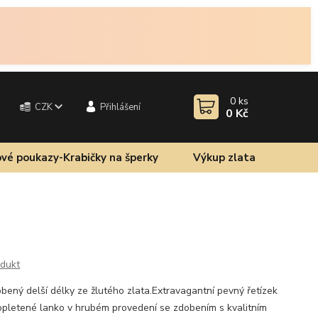
0
ks
CZK
Přihlášení
0 Kč
vé poukazy-Krabičky na šperky
Výkup zlata
odukt
obený delší délky ze žlutého zlata.Extravagantní pevný řetízek
opletené lanko v hrubém provedení se zdobením s kvalitním