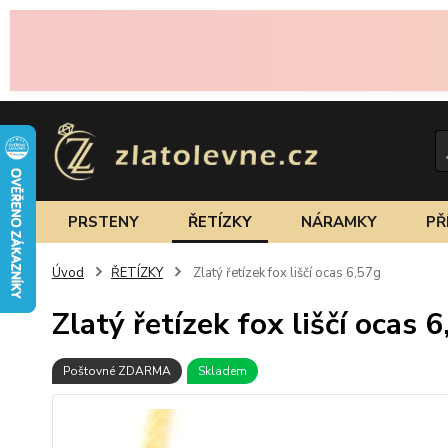
PRSTENY
ŘETÍZKY
NÁRAMKY
PŘ
Úvod
ŘETÍZKY
Zlatý řetízek fox liščí ocas 6,57g
Zlatý řetízek fox liščí ocas 
Poštovné ZDARMA
Skladem