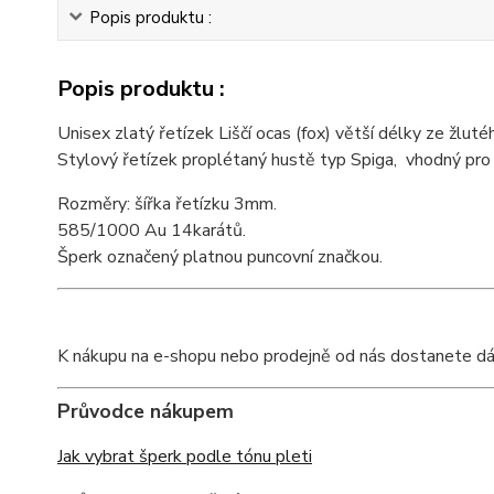
Popis produktu :
Popis produktu :
Unisex zlatý řetízek Liščí ocas (fox) větší délky ze žluté
Stylový řetízek proplétaný hustě typ Spiga, vhodný pro 
Rozměry: šířka řetízku 3mm.
585/1000 Au 14karátů.
Šperk označený platnou puncovní značkou.
K nákupu na e-shopu nebo prodejně od nás dostanete dárkov
Průvodce nákupem
Jak vybrat šperk podle tónu pleti