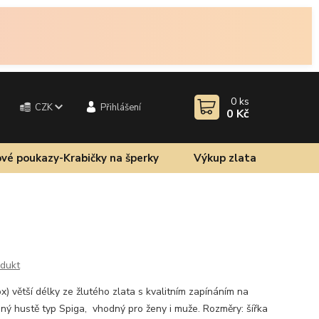
0
ks
CZK
Přihlášení
0 Kč
vé poukazy-Krabičky na šperky
Výkup zlata
odukt
ox) větší délky ze žlutého zlata s kvalitním zapínáním na
aný hustě typ Spiga, vhodný pro ženy i muže. Rozměry: šířka