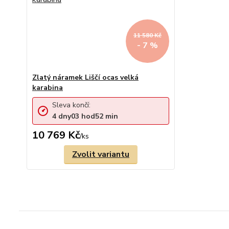
11 580 Kč
- 7 %
Zlatý náramek Liščí ocas velká
karabina
Sleva končí:
4
dny
03
hod
52
min
10 769 Kč
/
ks
Zvolit variantu