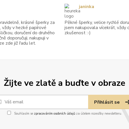
janinka
avidelně, krásné šperky za
Pěkné šperky, velice rychlé doruč
, vždy v hezké papírové
jsem nakupovala vícekrát, vždy 
ličkou, doručení do druhého
zkušenost :-)
ně doporučuji, nakupuji v
 zde již řadu let.
Žijte ve zlatě a buďte v obraze
Přihlásit se
Souhlasím se
zpracováním osobních údajů
za účelem rozesílky newsletteru.