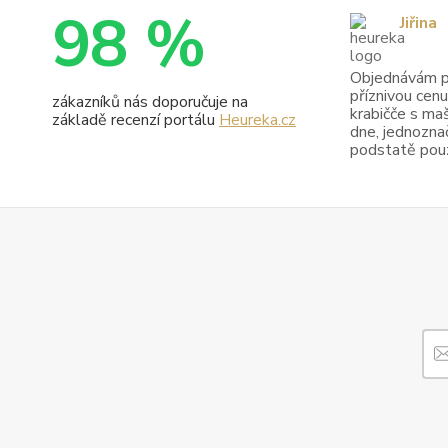
98 %
Jiřina
Objednávám pr
příznivou cenu
zákazníků nás doporučuje na
krabičče s maš
základě recenzí portálu
Heureka.cz
dne, jednoznač
podstatě pouze