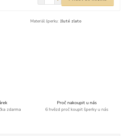
Materiál šperku:
žluté zlato
rek
Proč nakoupit u nás
ička zdarma
6 hvězd proč koupit šperky u nás