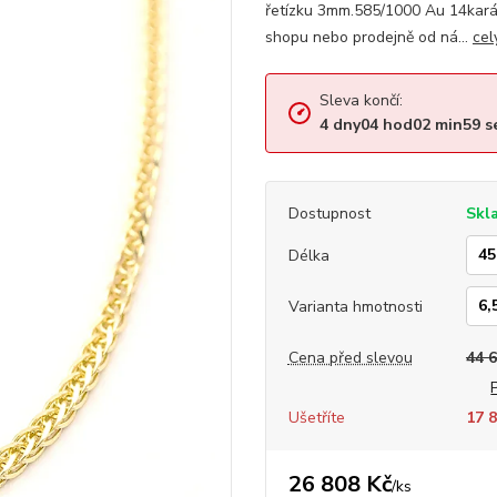
řetízku 3mm.585/1000 Au 14kará
shopu nebo prodejně od ná...
cel
Sleva končí:
4
dny
04
hod
02
min
59
s
Dostupnost
Skl
Délka
Varianta hmotnosti
Cena před slevou
44 
Ušetříte
17 8
26 808 Kč
/
ks