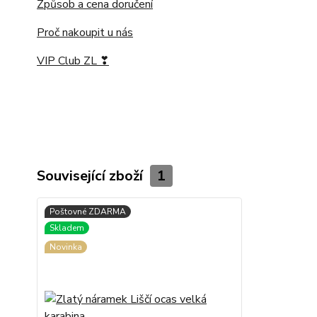
Způsob a cena doručení
Proč nakoupit u nás
VIP Club ZL ❣
Související zboží
1
Novinka