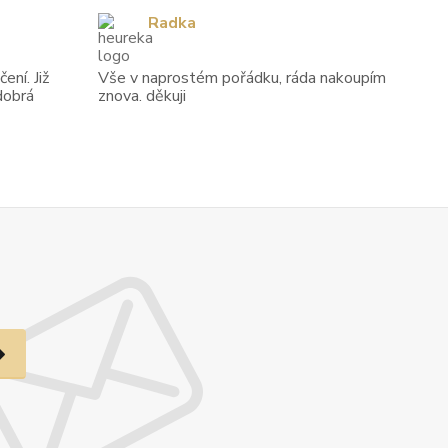
Radka
ení. Již
Vše v naprostém pořádku, ráda nakoupím
dobrá
znova. děkuji