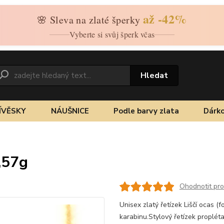
až -42%
🌸 Sleva na zlaté šperky
Vyberte si svůj šperk včas
Hledat
ÍVĚSKY
NÁUŠNICE
Podle barvy zlata
Dárko
6,57g
Ohodnotit pr
Unisex zlatý řetízek Liščí ocas (f
karabinu.Stylový řetízek proplét