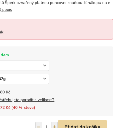
tů.Šperk označený platnou puncovní značkou. K nákupu na e-
ý popis
ek
adem
680 Kč
Potřebujete poradit s velikostí?
72 Kč (
40
% sleva)
Přidat do košíku