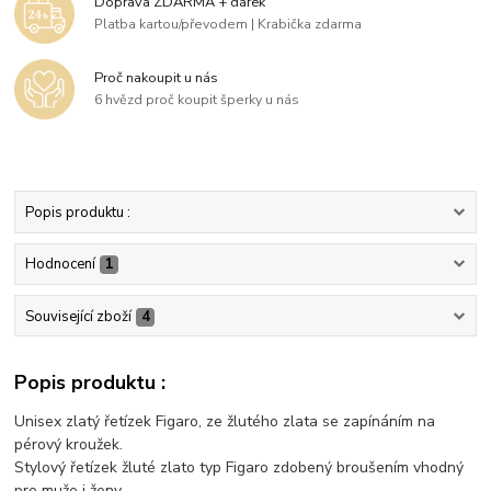
Doprava ZDARMA + dárek
Platba kartou/převodem | Krabička zdarma
Proč nakoupit u nás
6 hvězd proč koupit šperky u nás
Popis produktu :
Hodnocení
1
Související zboží
4
Popis produktu :
Unisex zlatý řetízek Figaro, ze žlutého zlata se zapínáním na
pérový kroužek.
Stylový řetízek žluté zlato typ Figaro zdobený broušením vhodný
pro muže i ženy.