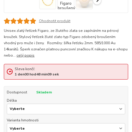
Ohodnotit produkt
Unisex zlatý řetízek Figaro, ze žlutého zlata se zapínáním na pérový
kroužek. Stylový řetízek žluté zlato typ Figaro zdobený broušením
vhodný pro muže i ženy. Rozměry: šířka řetízku 2mm. 585/1000 Au
14karátů. Šperk označen platnou puncovní značkou K nákupu na e-shopu
nebo...
celý popis
Sleva končí:
1
den
00
hod
48
min
08
sek
Dostupnost
Skladem
Délka
Varianta hmotnosti