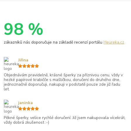
98 %
zákazníků nás doporučuje na základě recenzí portálu
Heureka.cz
Jiřina
Objednávám pravidelně, krásné šperky za příznivou cenu, vždy v
hezké papírové krabičče s mašličkou, doručení do druhého dne,
jednoznačně doporučuji, nakupuji v podstatě pouze zde již řadu
let.
janinka
Pěkné šperky, velice rychlé doručení. Již jsem nakupovala vícekrát,
vždy dobrá zkušenost :-)