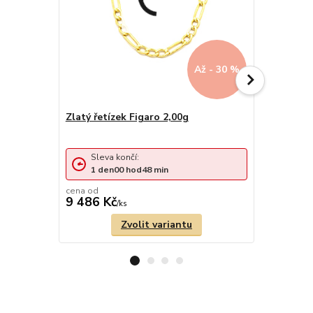
Až - 30 %
Zlatý řetízek Figaro 2,00g
Zlatý řetí
Sleva končí:
Sleva 
1
den
00
hod
48
min
1
den
cena od
9 486 Kč
17 317 
/
ks
Zvolit variantu