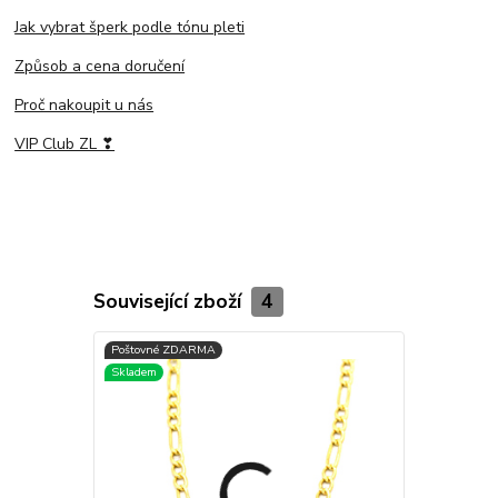
Jak vybrat šperk podle tónu pleti
Způsob a cena doručení
Proč nakoupit u nás
VIP Club ZL ❣
Související zboží
4