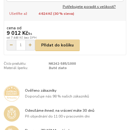
Potřebujete poradit s velikostí?
Ušetříte až
4 624 Kč (
30
% sleva)
cena od
9 012 Kč
/
ks
od
7 448 Kč
bez DPH
Přidat do košíku
Číslo produktu:
N6242-585/1000
Materiál šperku:
žluté zlato
Ověřeno zákazníky
Doporučuje nás 98 % našich zákazníků
Odesíláme ihned, na vrácení máte 30 dnů
Při objednání do 11:00 v pracovním dni