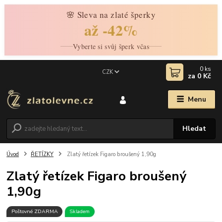
🌸 Sleva na zlaté šperky
až -42%
Vyberte si svůj šperk včas
0
ks
CZK
za
0 Kč
Menu
Hledat
Úvod
ŘETÍZKY
Zlatý řetízek Figaro broušený 1,90g
Zlatý řetízek Figaro broušený
1,90g
Poštovné ZDARMA
Skladem