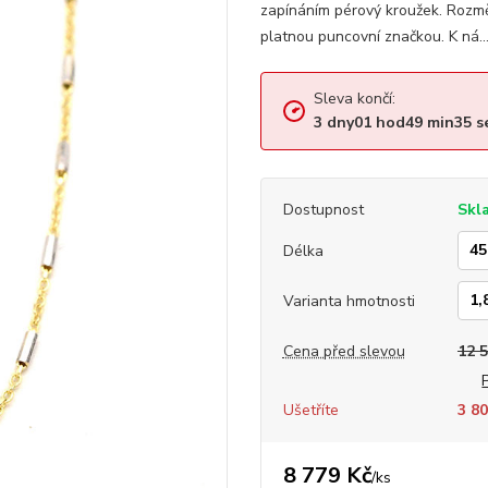
zapínáním pérový kroužek. Rozmě
platnou puncovní značkou. K ná..
Sleva končí:
3
dny
01
hod
49
min
34
s
Dostupnost
Skl
Délka
Varianta hmotnosti
Cena před slevou
12 
Ušetříte
3 80
8 779 Kč
/
ks