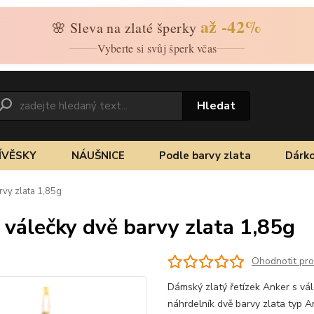
až -42%
🌸 Sleva na zlaté šperky
Vyberte si svůj šperk včas
Hledat
ÍVĚSKY
NÁUŠNICE
Podle barvy zlata
Dárko
rvy zlata 1,85g
 válečky dvě barvy zlata 1,85g
Ohodnotit pr
Dámský zlatý řetízek Anker s vál
náhrdelník dvě barvy zlata typ 