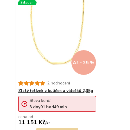
Až - 25 %
2 hodnocení
Zlatý řetízek z kuliček a válečků 2,35g
Sleva končí:
3
dny
01
hod
49
min
cena od
11 151 Kč
/
ks