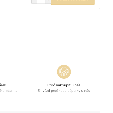
rek
Proč nakoupit u nás
ička zdarma
6 hvězd proč koupit šperky u nás