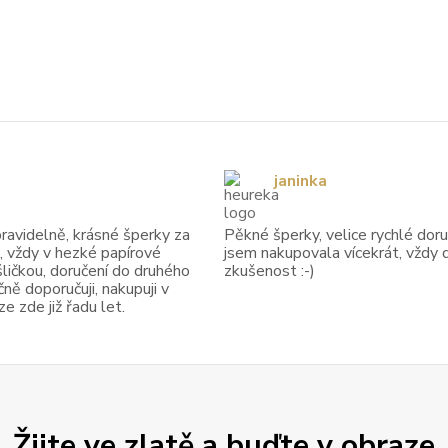
janinka
avidelně, krásné šperky za
Pěkné šperky, velice rychlé doruč
, vždy v hezké papírové
jsem nakupovala vícekrát, vždy 
ličkou, doručení do druhého
zkušenost :-)
ně doporučuji, nakupuji v
 zde již řadu let.
Žijte ve zlatě a buďte v obraze