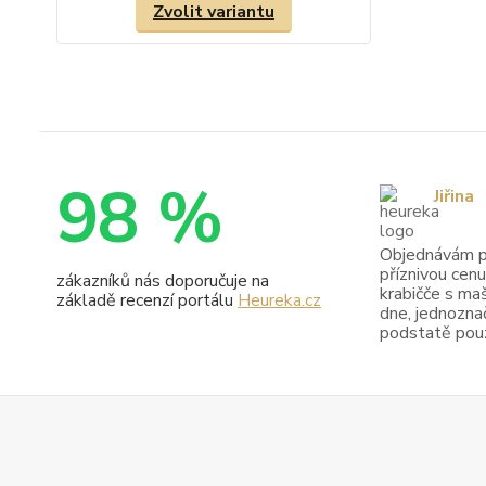
Zvolit variantu
98 %
Jiřina
Objednávám pr
příznivou cenu
zákazníků nás doporučuje na
krabičče s maš
základě recenzí portálu
Heureka.cz
dne, jednoznač
podstatě pouze