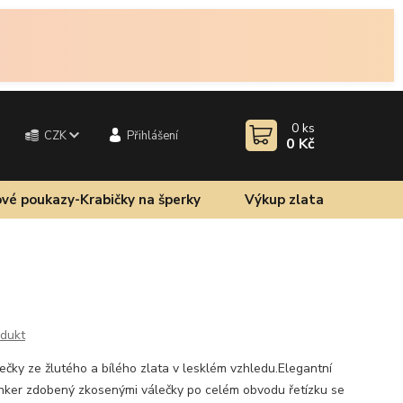
0
ks
CZK
Přihlášení
0 Kč
vé poukazy-Krabičky na šperky
Výkup zlata
odukt
ečky ze žlutého a bílého zlata v lesklém vzhledu.Elegantní
Anker zdobený zkosenými válečky po celém obvodu řetízku se