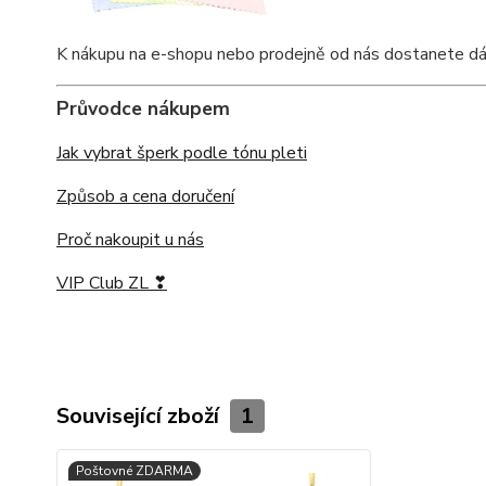
K nákupu na e-shopu nebo prodejně od nás dostanete dárko
Průvodce nákupem
Jak vybrat šperk podle tónu pleti
Způsob a cena doručení
Proč nakoupit u nás
VIP Club ZL ❣
Související zboží
1