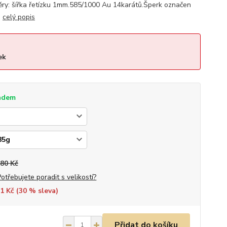
ry: šířka řetízku 1mm.585/1000 Au 14karátů.Šperk označen
.
celý popis
ek
adem
580 Kč
Potřebujete poradit s velikostí?
1 Kč (
30
% sleva)
Přidat do košíku