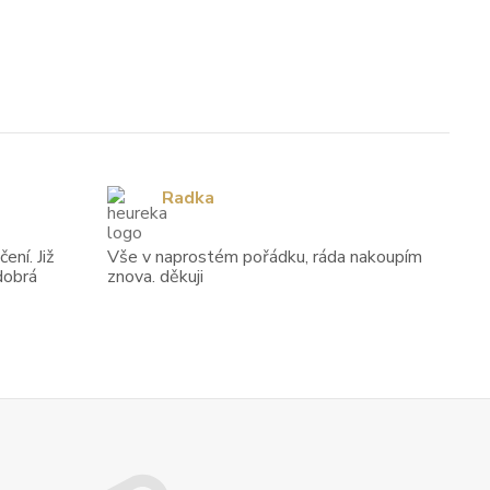
Radka
ení. Již
Vše v naprostém pořádku, ráda nakoupím
dobrá
znova. děkuji