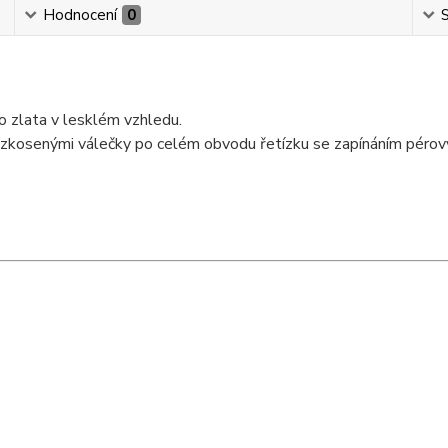
Hodnocení
0
S
o zlata v lesklém vzhledu.
 zkosenými válečky po celém obvodu řetízku se zapínáním pérov