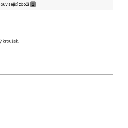
ouvisející zboží
1
ý kroužek.