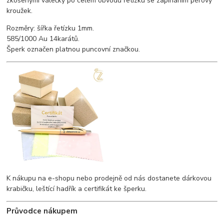
zkosenými válečky po celém obvodu řetízku se zapínáním pérový
kroužek.
Rozměry: šířka řetízku 1mm.
585/1000 Au 14karátů.
Šperk označen platnou puncovní značkou.
K nákupu na e-shopu nebo prodejně od nás dostanete dárkovou
krabičku, leštící hadřík a certifikát ke šperku.
Průvodce nákupem