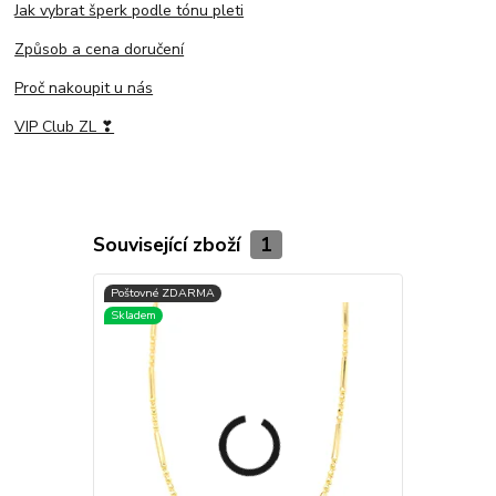
Jak vybrat šperk podle tónu pleti
Způsob a cena doručení
Proč nakoupit u nás
VIP Club ZL ❣
Související zboží
1