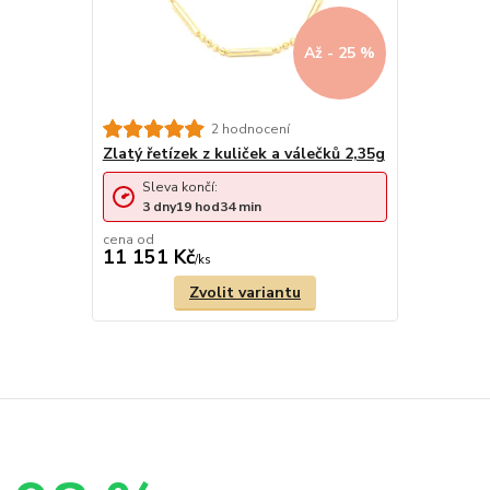
Až - 25 %
2 hodnocení
Zlatý řetízek z kuliček a válečků 2,35g
Sleva končí:
3
dny
19
hod
34
min
cena od
11 151 Kč
/
ks
Zvolit variantu