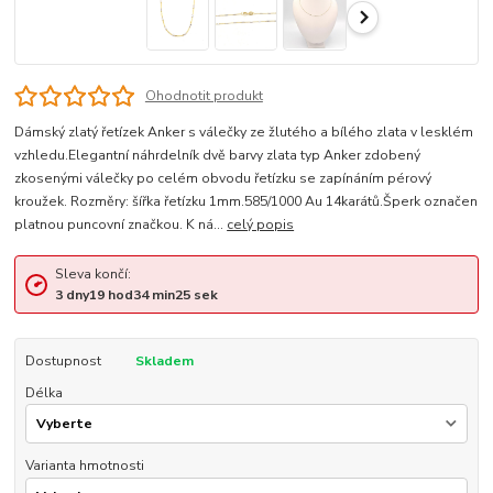
Ohodnotit produkt
Dámský zlatý řetízek Anker s válečky ze žlutého a bílého zlata v lesklém
vzhledu.Elegantní náhrdelník dvě barvy zlata typ Anker zdobený
zkosenými válečky po celém obvodu řetízku se zapínáním pérový
kroužek. Rozměry: šířka řetízku 1mm.585/1000 Au 14karátů.Šperk označen
platnou puncovní značkou. K ná...
celý popis
Sleva končí:
3
dny
19
hod
34
min
25
sek
Dostupnost
Skladem
Délka
Varianta hmotnosti