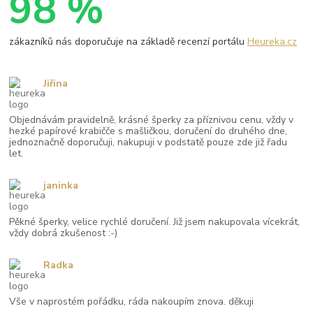
98 %
zákazníků nás doporučuje na základě recenzí portálu
Heureka.cz
Jiřina
Objednávám pravidelně, krásné šperky za příznivou cenu, vždy v
hezké papírové krabičče s mašličkou, doručení do druhého dne,
jednoznačně doporučuji, nakupuji v podstatě pouze zde již řadu
let.
janinka
Pěkné šperky, velice rychlé doručení. Již jsem nakupovala vícekrát,
vždy dobrá zkušenost :-)
Radka
Vše v naprostém pořádku, ráda nakoupím znova. děkuji