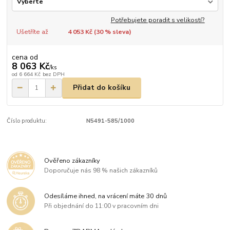
Potřebujete poradit s velikostí?
Ušetříte až
4 053 Kč (
30
% sleva)
cena od
8 063 Kč
/
ks
od
6 664 Kč
bez DPH
Přidat do košíku
Číslo produktu:
N5491-585/1000
Ověřeno zákazníky
Doporučuje nás 98 % našich zákazníků
Odesíláme ihned, na vrácení máte 30 dnů
Při objednání do 11:00 v pracovním dni