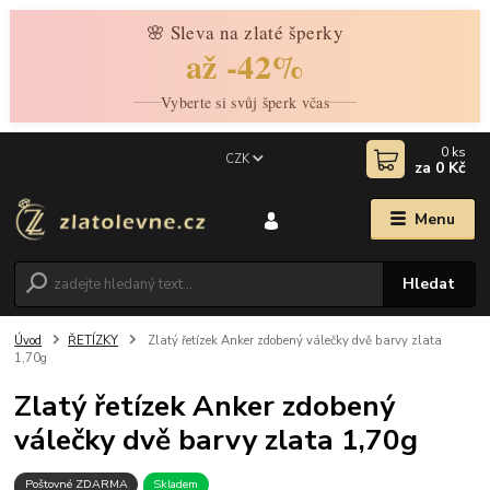
🌸 Sleva na zlaté šperky
až -42%
Vyberte si svůj šperk včas
0
ks
CZK
za
0 Kč
Menu
Hledat
Úvod
ŘETÍZKY
Zlatý řetízek Anker zdobený válečky dvě barvy zlata
1,70g
Zlatý řetízek Anker zdobený
válečky dvě barvy zlata 1,70g
Poštovné ZDARMA
Skladem