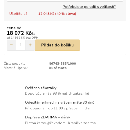
Potřebujete poradit s velikostí?
Ušetříte až
12 048 Kč (
40
% sleva)
cena od
18 072 Kč
/
ks
od
14 936 Kč
bez DPH
Přidat do košíku
Číslo produktu:
N6743-585/1000
Materiál šperku:
žluté zlato
Ověřeno zákazníky
Doporučuje nás 98 % našich zákazníků
Odesíláme ihned, na vrácení máte 30 dnů
Při objednání do 11:00 v pracovním dni
Doprava ZDARMA + dárek
Platba kartou/převodem | Krabička zdarma