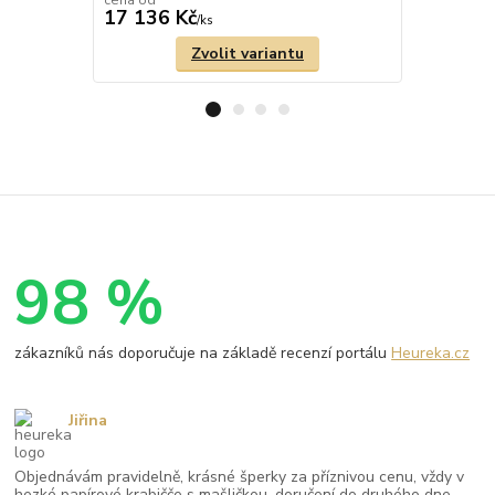
17 136 Kč
19 992 
/
ks
Zvolit variantu
98 %
zákazníků nás doporučuje na základě recenzí portálu
Heureka.cz
Jiřina
Objednávám pravidelně, krásné šperky za příznivou cenu, vždy v
hezké papírové krabičče s mašličkou, doručení do druhého dne,