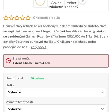
Ohodnotit produkt
Dámský zlatý řetízek Anker zdobený v lesklém vzhledu ze žlutého zlata
se zapínáním na karabinu. Elegantní řetízek hrubšího vzhledu typ Anker,
se zaoblenými články. Rozměry: šířka 3mm. 585/1000 Au 14karátů. Šperk
označený platnou puncovní značkou. K nákupu na e-shopu nebo
prodejně od nás ...
celý popis
Sleva končí:
1
den
14
hod
29
min
53
sek
Dostupnost
Skladem
Délka
Varianta hmotnosti