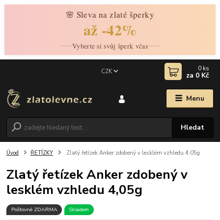
🌸 Sleva na zlaté šperky
až -42%
Vyberte si svůj šperk včas
0
ks
CZK
za
0 Kč
Menu
Hledat
Úvod
ŘETÍZKY
Zlatý řetízek Anker zdobený v lesklém vzhledu 4,05g
Zlatý řetízek Anker zdobený v
lesklém vzhledu 4,05g
Poštovné ZDARMA
Skladem