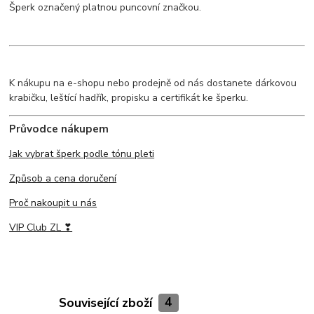
Šperk označený platnou puncovní značkou.
K nákupu na e-shopu nebo prodejně od nás dostanete dárkovou
krabičku, leštící hadřík, propisku a certifikát ke šperku.
Průvodce nákupem
Jak vybrat šperk podle tónu pleti
Způsob a cena doručení
Proč nakoupit u nás
VIP Club ZL ❣
Související zboží
4