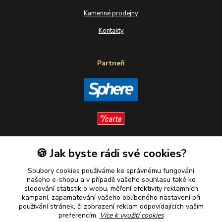
Kamenné prodejny
Kontakty
Partneři
🍪 Jak byste rádi své cookies?
Sledujte nás
Soubory cookies používáme ke správnému fungování
našeho e-shopu a v případě vašeho souhlasu také ke
sledování statistik o webu, měření efektivity reklamních
kampaní, zapamatování vašeho oblíbeného nastavení při
Plaťte u nás bezpečně
používání stránek, či zobrazení reklam odpovídajících vašim
preferencím.
Více k využití cookies