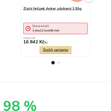
Zlatý řetízek Anker zdobený 3,55g
Zlatý řetí
lesklém vz
Sleva končí:
Sleva 
3
dny
12
hod
06
min
1
den
cena od
cena od
16 842 Kč
5 613 Kč
/
ks
Zvolit variantu
98 %