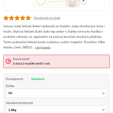
Ohodnotit produkt
Unisex zlatý řetízek Anker lankovitý ze žlutého zlata vhodný pro ženy i
muže. Stylový řetízek žluté zlato typ anker s články na husto hladký v
lesklém vzhledu se zapínáním na pérový kroužek vhodný k přívěsku.
Tento jedinečný řetízek bude ozdobou svého majitele. Rozměry: šířka
řetízku 1mm. 585/10...
celý popis
Sleva končí:
3
dny
12
hod
06
min
57
sek
Dostupnost
Skladem
Délka
Varianta hmotnosti