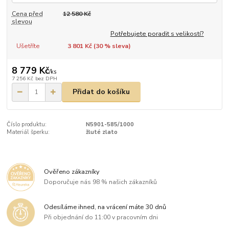
Cena před
12 580 Kč
slevou
Potřebujete poradit s velikostí?
Ušetříte
3 801 Kč (
30
% sleva)
8 779 Kč
/
ks
7 256 Kč
bez DPH
Přidat do košíku
Číslo produktu:
N5901-585/1000
Materiál šperku:
žluté zlato
Ověřeno zákazníky
Doporučuje nás 98 % našich zákazníků
Odesíláme ihned, na vrácení máte 30 dnů
Při objednání do 11:00 v pracovním dni