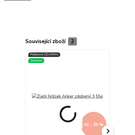
Související zboží
2
Až - 25 %