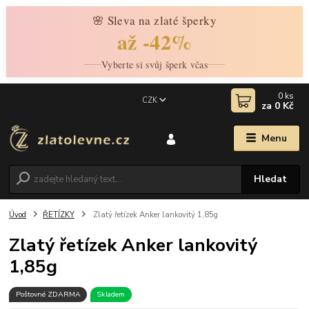
🌸 Sleva na zlaté šperky
až -42%
Vyberte si svůj šperk včas
0
ks
CZK
za
0 Kč
Menu
Hledat
Úvod
ŘETÍZKY
Zlatý řetízek Anker lankovitý 1,85g
Zlatý řetízek Anker lankovitý
1,85g
Poštovné ZDARMA
Skladem