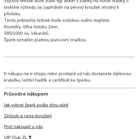
Stylový řetízek žluté zlato typ anker s články na husto hladký v
lesklém vzhledu se zapínáním na pérový kroužek vhodný k
přívěsku.
Tento jedinečný řetízek bude ozdobou svého majitele.
Rozměry: šířka řetízku 1mm.
585/1000 Au 14karátů.
Šperk označen platnou puncovní značkou.
K nákupu na e-shopu nebo prodejně od nás dostanete dárkovou
krabičku, leštící hadřík a certifikát ke šperku.
Průvodce nákupem
Jak vybrat šperk podle tónu pleti
Způsob a cena doručení
Proč nakoupit u nás
VIP Club ZL ❣