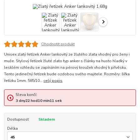
Ohodnotit produkt
Unisex zlatý řetízek Anker lankovitý ze žlutého zlata vhodný pro ženy i
muže. Stylový řetízek žluté zlato typ anker s články na husto hladký v
lesklém vzhledu se zapínáním na pérový kroužek vhodný k přívěsku.
Tento jedinečný řetízek bude ozdobou svého majitele. Rozměry: šířka
řetízku 1mm. 585/10...
celý popis
Sleva končí:
3
dny
22
hod
10
min
10
sek
Dostupnost
Skladem
Délka