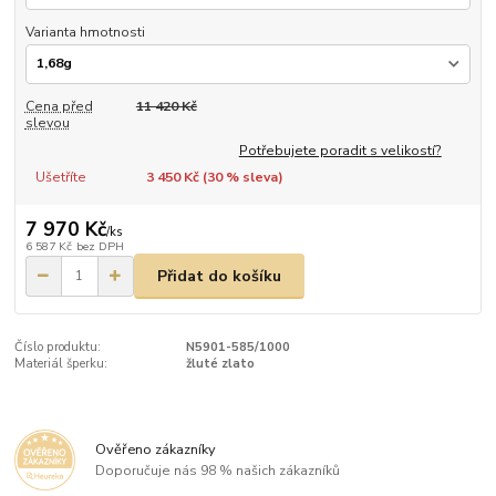
Varianta hmotnosti
Cena před
11 420 Kč
slevou
Potřebujete poradit s velikostí?
Ušetříte
3 450 Kč (
30
% sleva)
7 970 Kč
/
ks
6 587 Kč
bez DPH
Přidat do košíku
Číslo produktu:
N5901-585/1000
Materiál šperku:
žluté zlato
Ověřeno zákazníky
Doporučuje nás 98 % našich zákazníků