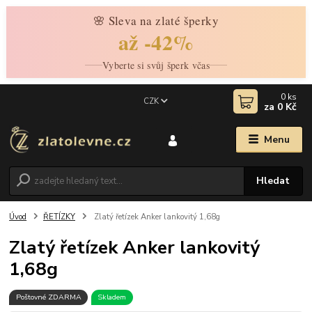
🌸 Sleva na zlaté šperky
až -42%
Vyberte si svůj šperk včas
0
ks
CZK
za
0 Kč
Menu
Hledat
Úvod
ŘETÍZKY
Zlatý řetízek Anker lankovitý 1,68g
Zlatý řetízek Anker lankovitý
1,68g
Poštovné ZDARMA
Skladem