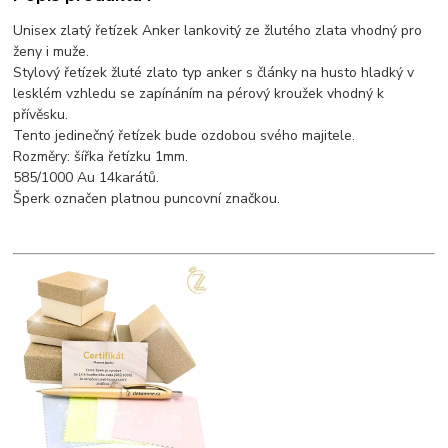
Unisex zlatý řetízek Anker lankovitý ze žlutého zlata vhodný pro
ženy i muže.
Stylový řetízek žluté zlato typ anker s články na husto hladký v
lesklém vzhledu se zapínáním na pérový kroužek vhodný k
přívěsku.
Tento jedinečný řetízek bude ozdobou svého majitele.
Rozměry: šířka řetízku 1mm.
585/1000 Au 14karátů.
Šperk označen platnou puncovní značkou.