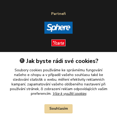
Partneři
🍪 Jak byste rádi své cookies?
Sledujte nás
Soubory cookies používáme ke správnému fungování
našeho e-shopu a v případě vašeho souhlasu také ke
sledování statistik o webu, měření efektivity reklamních
kampaní, zapamatování vašeho oblíbeného nastavení při
Plaťte u nás bezpečně
používání stránek, či zobrazení reklam odpovídajících vašim
preferencím.
Více k využití cookies
Souhlasím