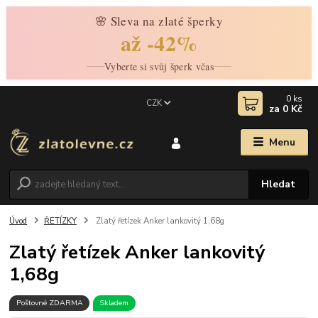
🌸 Sleva na zlaté šperky
až -42%
Vyberte si svůj šperk včas
0
ks
CZK
za
0 Kč
Menu
Hledat
Úvod
ŘETÍZKY
Zlatý řetízek Anker lankovitý 1,68g
Zlatý řetízek Anker lankovitý
1,68g
Poštovné ZDARMA
Skladem