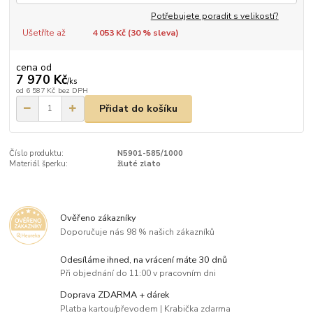
Potřebujete poradit s velikostí?
Ušetříte až
4 053 Kč (
30
% sleva)
cena od
7 970 Kč
/
ks
od
6 587 Kč
bez DPH
Přidat do košíku
Číslo produktu:
N5901-585/1000
Materiál šperku:
žluté zlato
Ověřeno zákazníky
Doporučuje nás 98 % našich zákazníků
Odesíláme ihned, na vrácení máte 30 dnů
Při objednání do 11:00 v pracovním dni
Doprava ZDARMA + dárek
Platba kartou/převodem | Krabička zdarma