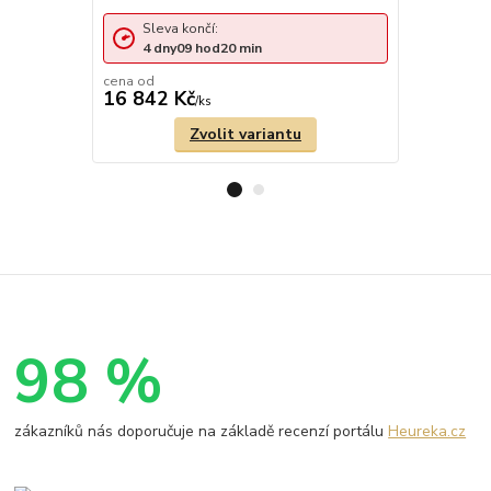
Sleva končí:
Sleva 
4
dny
09
hod
20
min
2
dny
cena od
cena od
16 842 Kč
5 613 Kč
/
ks
Zvolit variantu
98 %
zákazníků nás doporučuje na základě recenzí portálu
Heureka.cz