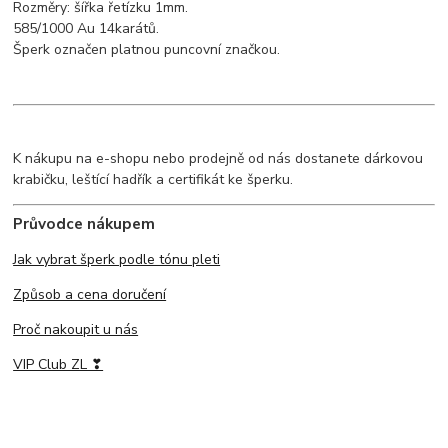
Rozměry: šířka řetízku 1mm.
585/1000 Au 14karátů.
Šperk označen platnou puncovní značkou.
K nákupu na e-shopu nebo prodejně od nás dostanete dárkovou
krabičku, leštící hadřík a certifikát ke šperku.
Průvodce nákupem
Jak vybrat šperk podle tónu pleti
Způsob a cena doručení
Proč nakoupit u nás
VIP Club ZL ❣