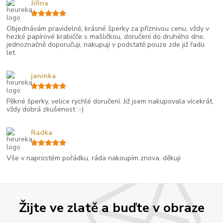
Jiřina
Objednávám pravidelně, krásné šperky za příznivou cenu, vždy v
hezké papírové krabičče s mašličkou, doručení do druhého dne,
jednoznačně doporučuji, nakupuji v podstatě pouze zde již řadu
let.
janinka
Pěkné šperky, velice rychlé doručení. Již jsem nakupovala vícekrát,
vždy dobrá zkušenost :-)
Radka
Vše v naprostém pořádku, ráda nakoupím znova. děkuji
Žijte ve zlatě a buďte v obraze