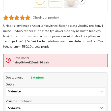
Ohodnotit produkt
Unisex zlatý řetízek Anker lankovitý ze žlutého zlata vhodný pro ženy i
muže. Stylový řetízek žluté zlato typ anker s články na husto hladký v
lesklém vzhledu se zapínáním na pérový kroužek vhodný k přívěsku.
Tento jedinečný řetízek bude ozdobou svého majitele. Rozměry: šířka
řetízku 1mm. 585/10...
celý popis
Sleva končí:
4
dny
09
hod
20
min
26
sek
Dostupnost
Skladem
Délka
Varianta hmotnosti