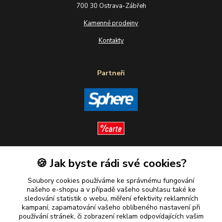
700 30 Ostrava-Zábřeh
Kamenné prodejny
Kontakty
Partneři
🍪 Jak byste rádi své cookies?
Sledujte nás
Soubory cookies používáme ke správnému fungování
našeho e-shopu a v případě vašeho souhlasu také ke
sledování statistik o webu, měření efektivity reklamních
kampaní, zapamatování vašeho oblíbeného nastavení při
Plaťte u nás bezpečně
používání stránek, či zobrazení reklam odpovídajících vašim