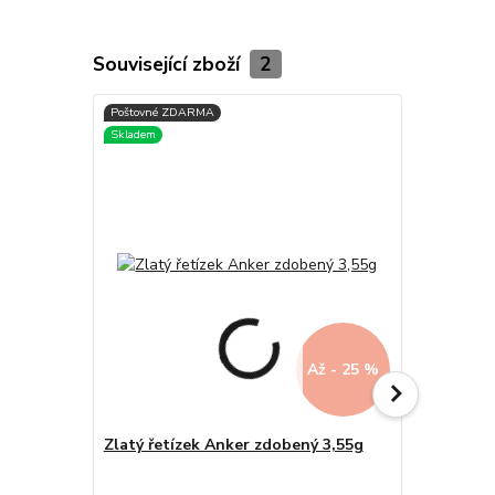
Související zboží
2
Až - 25 %
Zlatý řetízek Anker zdobený 3,55g
Zlatý řetí
lesklém vz