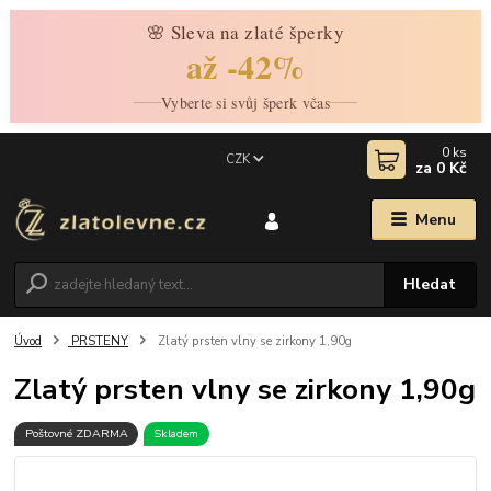
🌸 Sleva na zlaté šperky
až -42%
Vyberte si svůj šperk včas
0
ks
CZK
za
0 Kč
Menu
Hledat
Úvod
PRSTENY
Zlatý prsten vlny se zirkony 1,90g
Zlatý prsten vlny se zirkony 1,90g
Poštovné ZDARMA
Skladem