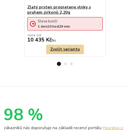
Zlatý prsten propletené vlnky s
Zlatý prst
pruhem zirkonů 2,20g
Sleva končí:
1
den
10
hod
29
min
cena od
cena od
10 435 Kč
7 400 Kč
/
ks
Zvolit variantu
98 %
zákazníků nás doporučuje na základě recenzí portálu
Heureka.cz