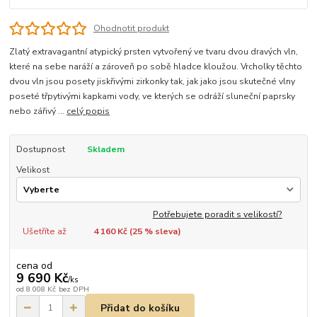
Ohodnotit produkt
Zlatý extravagantní atypický prsten vytvořený ve tvaru dvou dravých vln,
které na sebe naráží a zároveň po sobě hladce kloužou. Vrcholky těchto
dvou vln jsou posety jiskřivými zirkonky tak, jak jako jsou skutečné vlny
poseté třpytivými kapkami vody, ve kterých se odráží sluneční paprsky
nebo zářivý ...
celý popis
Dostupnost
Skladem
Velikost
Potřebujete poradit s velikostí?
Ušetříte až
4 160 Kč (
25
% sleva)
cena od
9 690 Kč
/
ks
od
8 008 Kč
bez DPH
Přidat do košíku