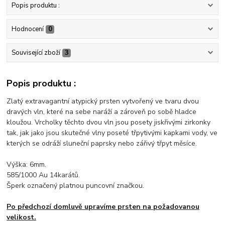
Popis produktu :
Hodnocení
0
Související zboží
3
Popis produktu :
Zlatý extravagantní atypický prsten vytvořený ve tvaru dvou
dravých vln, které na sebe naráží a zároveň po sobě hladce
kloužou. Vrcholky těchto dvou vln jsou posety jiskřivými zirkonky
tak, jak jako jsou skutečné vlny poseté třpytivými kapkami vody, ve
kterých se odráží sluneční paprsky nebo zářivý třpyt měsíce.
Výška: 6mm.
585/1000 Au 14karátů.
Šperk označený platnou puncovní značkou.
Po předchozí domluvě upravíme prsten na požadovanou
velikost.