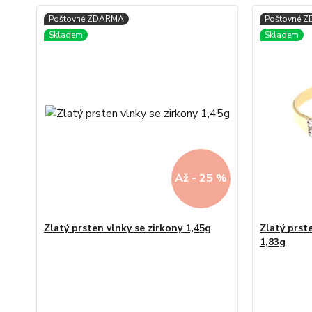
Až - 25 %
Zlatý prsten vlnky se zirkony 1,45g
Zlatý prst
1,83g