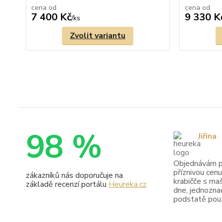
cena od
cena od
7 400 Kč
9 330 K
/
ks
Zvolit variantu
98 %
Jiřina
Objednávám pr
příznivou cenu
zákazníků nás doporučuje na
krabičče s maš
základě recenzí portálu
Heureka.cz
dne, jednoznač
podstatě pouze