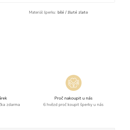
Materiál šperku:
bílé / žluté zlato
rek
Proč nakoupit u nás
ička zdarma
6 hvězd proč koupit šperky u nás