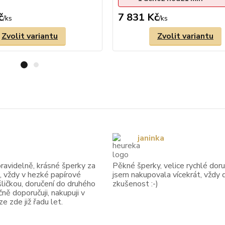
č
7 831 Kč
/
ks
/
ks
Zvolit variantu
Zvolit variantu
janinka
avidelně, krásné šperky za
Pěkné šperky, velice rychlé doruč
, vždy v hezké papírové
jsem nakupovala vícekrát, vždy 
ličkou, doručení do druhého
zkušenost :-)
ně doporučuji, nakupuji v
 zde již řadu let.