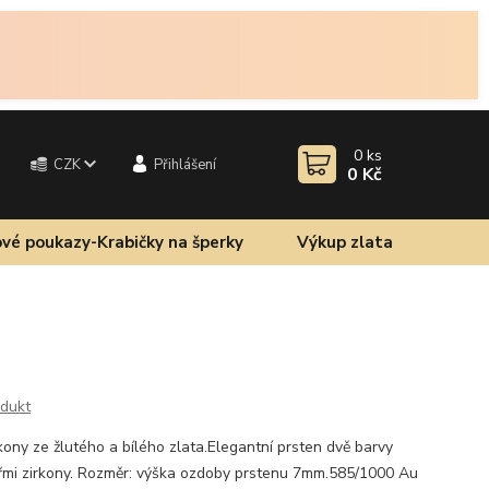
0
ks
CZK
Přihlášení
0 Kč
vé poukazy-Krabičky na šperky
Výkup zlata
odukt
kony ze žlutého a bílého zlata.Elegantní prsten dvě barvy
yřmi zirkony. Rozměr: výška ozdoby prstenu 7mm.585/1000 Au