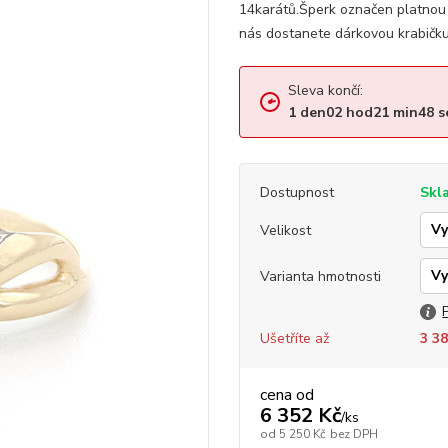
14karátů.Šperk označen platnou
nás dostanete dárkovou krabičku,
Sleva končí:
1
den
02
hod
21
min
47
s
Dostupnost
Skl
Velikost
Varianta hmotnosti
Ušetříte až
3 38
cena od
6 352 Kč
/
ks
od
5 250 Kč
bez DPH