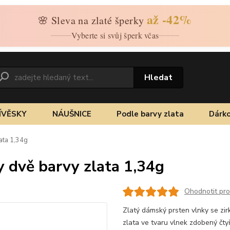
až -42%
🌸 Sleva na zlaté šperky
Vyberte si svůj šperk včas
Hledat
ÍVĚSKY
NÁUŠNICE
Podle barvy zlata
Dárko
lata 1,34g
y dvě barvy zlata 1,34g
Ohodnotit pr
Zlatý dámský prsten vlnky se zir
zlata ve tvaru vlnek zdobený čt