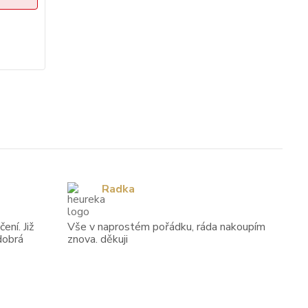
cena od
7 254 Kč
/
ks
Zvolit variantu
Radka
ení. Již
Vše v naprostém pořádku, ráda nakoupím
dobrá
znova. děkuji