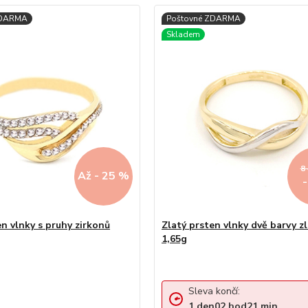
8
Až - 25 %
en vlnky s pruhy zirkonů
Zlatý prsten vlnky dvě barvy z
1,65g
Sleva končí:
1
den
02
hod
21
min