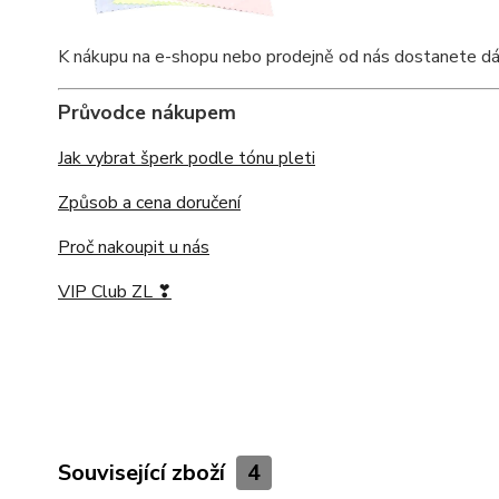
K nákupu na e-shopu nebo prodejně od nás dostanete dárkov
Průvodce nákupem
Jak vybrat šperk podle tónu pleti
Způsob a cena doručení
Proč nakoupit u nás
VIP Club ZL ❣
Související zboží
4