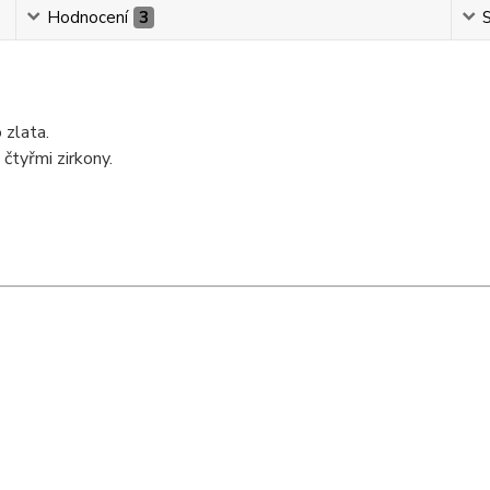
Hodnocení
3
S
 zlata.
čtyřmi zirkony.