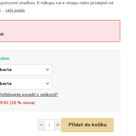
 puncovní značkou. K nákupu na e-shopu nebo prodejně od
...
celý popis
ek
adem
Potřebujete poradit s velikostí?
9 Kč (
30
% sleva)
Přidat do košíku