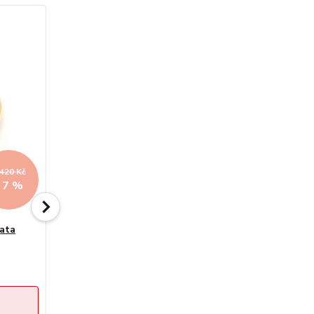
 420 Kč
Až - 30 %
- 7 %
lata
1 hodnocení
Zlatý prsten vlnky se zirkony a
gravírováním 1,53g
Sleva končí:
1
den
02
hod
21
min