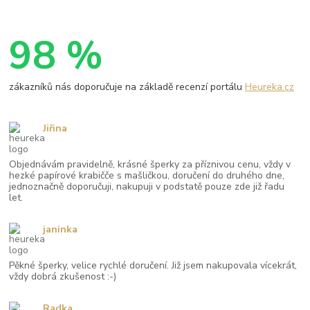
98 %
zákazníků nás doporučuje na základě recenzí portálu
Heureka.cz
Jiřina
Objednávám pravidelně, krásné šperky za příznivou cenu, vždy v
hezké papírové krabičče s mašličkou, doručení do druhého dne,
jednoznačně doporučuji, nakupuji v podstatě pouze zde již řadu
let.
janinka
Pěkné šperky, velice rychlé doručení. Již jsem nakupovala vícekrát,
vždy dobrá zkušenost :-)
Radka