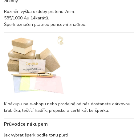
zirkony.
Rozměr: výška ozdoby prstenu 7mm.
585/1000 Au 14karátů.
Šperk označen platnou puncovní značkou.
K nákupu na e-shopu nebo prodejně od nás dostanete dárkovou
krabičku, leštící hadřík, propisku a certifikát ke šperku.
Průvodce nákupem
Jak vybrat šperk podle tónu pleti