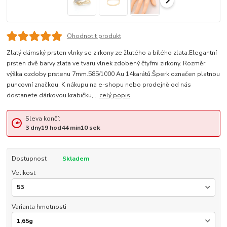
Ohodnotit produkt
Zlatý dámský prsten vlnky se zirkony ze žlutého a bílého zlata.Elegantní
prsten dvě barvy zlata ve tvaru vlnek zdobený čtyřmi zirkony. Rozměr:
výška ozdoby prstenu 7mm.585/1000 Au 14karátů.Šperk označen platnou
puncovní značkou. K nákupu na e-shopu nebo prodejně od nás
dostanete dárkovou krabičku,...
celý popis
Sleva končí:
3
dny
19
hod
44
min
10
sek
Dostupnost
Skladem
Velikost
Varianta hmotnosti