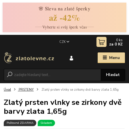
🌸 Sleva na zlaté šperky
až -42%
Vyberte si svůj šperk včas
0
ks
CZK
za
0 Kč
Menu
Hledat
Úvod
PRSTENY
Zlatý prsten vlnky se zirkony dvě barvy zlata 1,65g
Zlatý prsten vlnky se zirkony dvě
barvy zlata 1,65g
Poštovné ZDARMA
Skladem