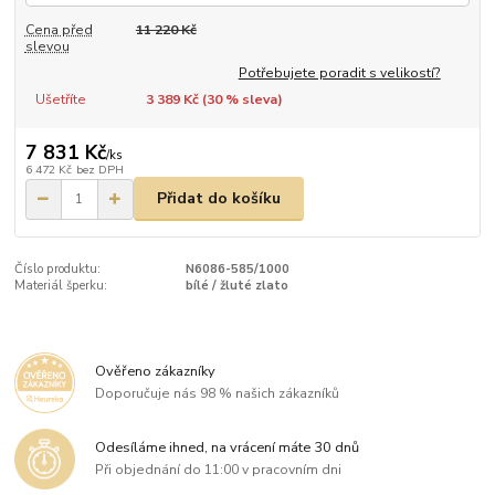
Cena před
11 220 Kč
slevou
Potřebujete poradit s velikostí?
Ušetříte
3 389 Kč (
30
% sleva)
7 831 Kč
/
ks
6 472 Kč
bez DPH
Přidat do košíku
Číslo produktu:
N6086-585/1000
Materiál šperku:
bílé / žluté zlato
Ověřeno zákazníky
Doporučuje nás 98 % našich zákazníků
Odesíláme ihned, na vrácení máte 30 dnů
Při objednání do 11:00 v pracovním dni