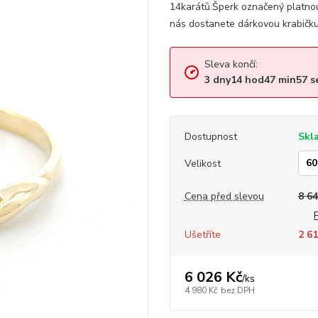
14karátů.Šperk označený platno
nás dostanete dárkovou krabičku
Sleva končí:
3
dny
14
hod
47
min
56
s
Dostupnost
Skl
Velikost
Cena před slevou
8 64
Ušetříte
2 61
6 026 Kč
/
ks
4 980 Kč
bez DPH