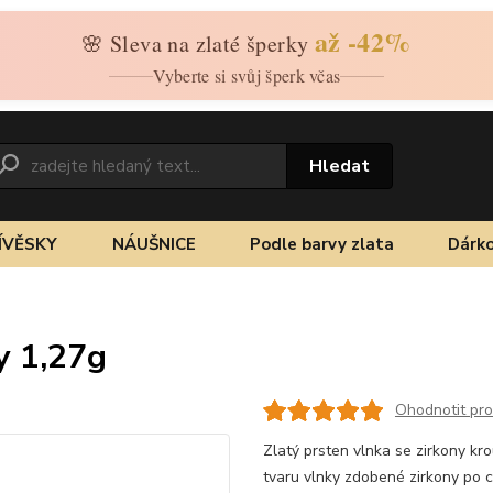
až -42%
🌸 Sleva na zlaté šperky
Vyberte si svůj šperk včas
Hledat
ÍVĚSKY
NÁUŠNICE
Podle barvy zlata
Dárko
y 1,27g
Ohodnotit pr
Zlatý prsten vlnka se zirkony kro
tvaru vlnky zdobené zirkony po