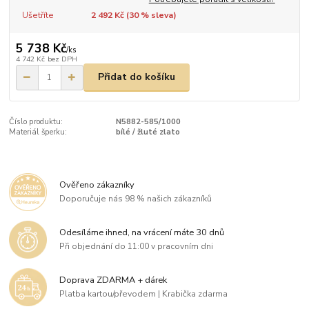
Ušetříte
2 492 Kč (
30
% sleva)
5 738 Kč
/
ks
4 742 Kč
bez DPH
Přidat do košíku
Číslo produktu:
N5882-585/1000
Materiál šperku:
bílé / žluté zlato
Ověřeno zákazníky
Doporučuje nás 98 % našich zákazníků
Odesíláme ihned, na vrácení máte 30 dnů
Při objednání do 11:00 v pracovním dni
Doprava ZDARMA + dárek
Platba kartou/převodem | Krabička zdarma