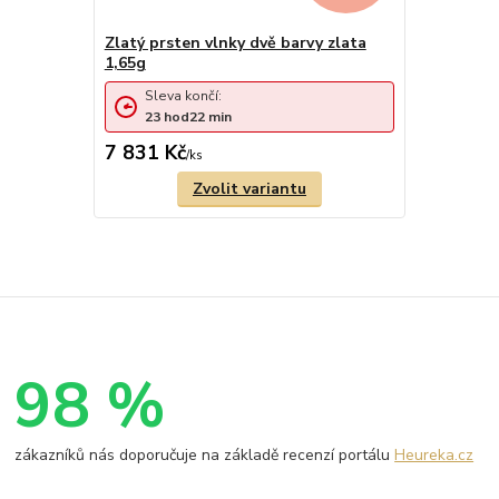
Zlatý prsten vlnky dvě barvy zlata
1,65g
Sleva končí:
23
hod
22
min
7 831 Kč
/
ks
Zvolit variantu
98 %
zákazníků nás doporučuje na základě recenzí portálu
Heureka.cz