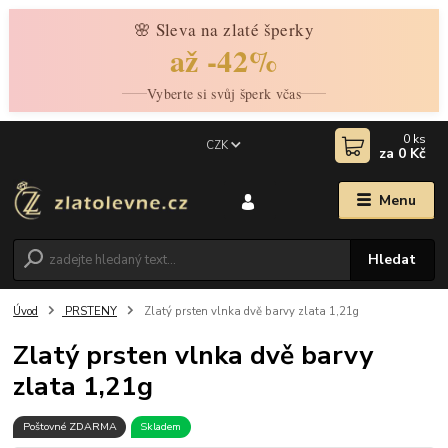
🌸 Sleva na zlaté šperky
až -42%
Vyberte si svůj šperk včas
0
ks
CZK
za
0 Kč
Menu
Hledat
Úvod
PRSTENY
Zlatý prsten vlnka dvě barvy zlata 1,21g
Zlatý prsten vlnka dvě barvy
zlata 1,21g
Poštovné ZDARMA
Skladem