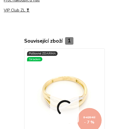
Proč nakoupit u nás
VIP Club ZL ❣
Související zboží
1
8 420 Kč
- 7 %