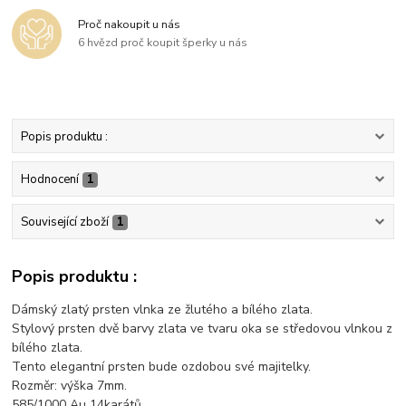
Proč nakoupit u nás
6 hvězd proč koupit šperky u nás
Popis produktu :
Hodnocení
1
Související zboží
1
Popis produktu :
Dámský zlatý prsten vlnka ze žlutého a bílého zlata.
Stylový prsten dvě barvy zlata ve tvaru oka se středovou vlnkou z
bílého zlata.
Tento elegantní prsten bude ozdobou své majitelky.
Rozměr: výška 7mm.
585/1000 Au 14karátů.