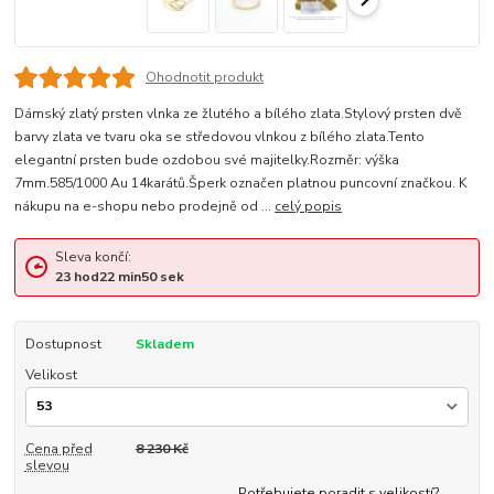
Ohodnotit produkt
Dámský zlatý prsten vlnka ze žlutého a bílého zlata.Stylový prsten dvě
barvy zlata ve tvaru oka se středovou vlnkou z bílého zlata.Tento
elegantní prsten bude ozdobou své majitelky.Rozměr: výška
7mm.585/1000 Au 14karátů.Šperk označen platnou puncovní značkou. K
nákupu na e-shopu nebo prodejně od ...
celý popis
Sleva končí:
23
hod
22
min
49
sek
Dostupnost
Skladem
Velikost
Cena před
8 230 Kč
slevou
Potřebujete poradit s velikostí?