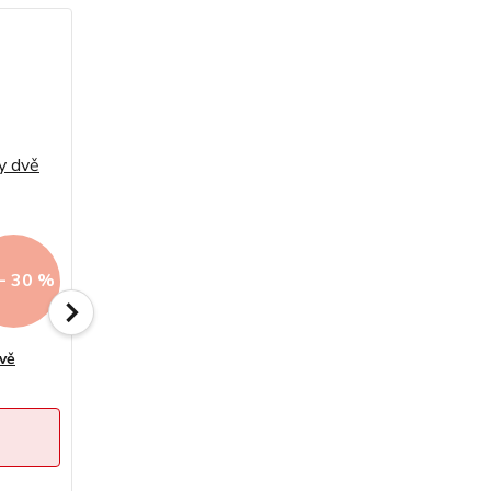
- 30 %
Až - 30 %
dvě
Zlatý prsten vlnky se zirkony dvě
barvy zlata 1,17g
Sleva končí:
4
dny
16
hod
26
min
cena od