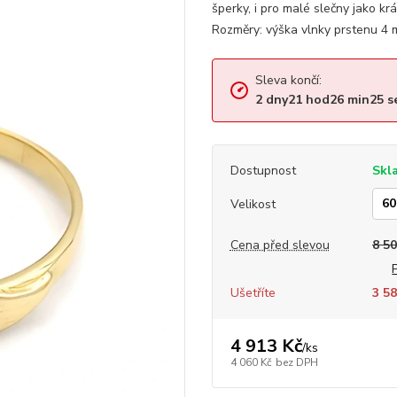
šperky, i pro malé slečny jako krá
Rozměry: výška vlnky prstenu 4 m
Sleva končí:
2
dny
21
hod
26
min
24
s
Dostupnost
Skl
Velikost
Cena před slevou
8 50
Ušetříte
3 58
4 913 Kč
/
ks
4 060 Kč
bez DPH