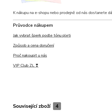
K nákupu na e-shopu nebo prodejně od nás dostanete dárkov
Průvodce nákupem
Jak vybrat šperk podle tónu pleti
Způsob a cena doručení
Proč nakoupit u nás
VIP Club ZL ❣
Související zboží
4