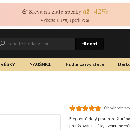
až -42%
🌸 Sleva na zlaté šperky
Vyberte si svůj šperk včas
Hledat
ÍVĚSKY
NÁUŠNICE
Podle barvy zlata
Dárko
Ohodnotit pr
Elegantní zlatý prsten ze žluté
proužkováním. Díky svému něžnému