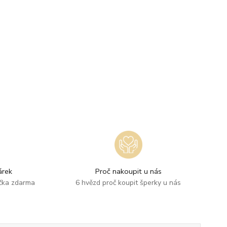
rek
Proč nakoupit u nás
ička zdarma
6 hvězd proč koupit šperky u nás