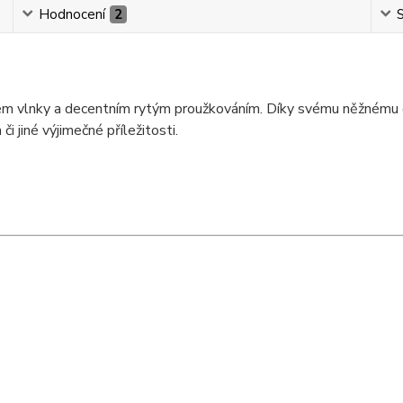
Hodnocení
2
S
m vlnky a decentním rytým proužkováním. Díky svému něžnému des
i jiné výjimečné příležitosti.