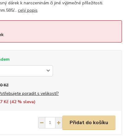
sný dárek k narozeninám či jiné výjimečné příležitosti.
m.585/...
celý popis
ek
adem
0 Kč
Potřebujete poradit s velikostí?
7 Kč (
42
% sleva)
Přidat do košíku