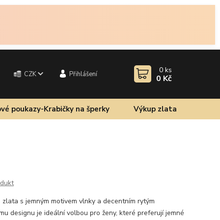
0
ks
CZK
Přihlášení
0 Kč
vé poukazy-Krabičky na šperky
Výkup zlata
odukt
ho zlata s jemným motivem vlnky a decentním rytým
 designu je ideální volbou pro ženy, které preferují jemné