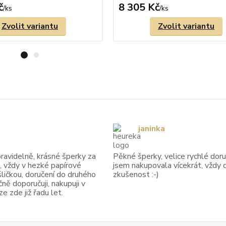
č
8 305 Kč
/
ks
/
ks
Zvolit variantu
Zvolit variantu
janinka
avidelně, krásné šperky za
Pěkné šperky, velice rychlé doruč
, vždy v hezké papírové
jsem nakupovala vícekrát, vždy 
ličkou, doručení do druhého
zkušenost :-)
ně doporučuji, nakupuji v
 zde již řadu let.