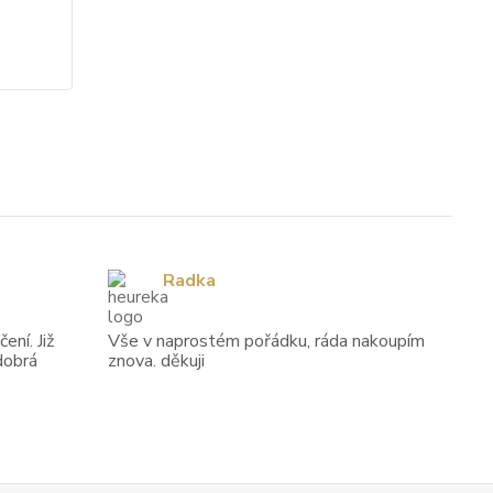
5 552 Kč
/
ks
Zvolit variantu
Radka
ení. Již
Vše v naprostém pořádku, ráda nakoupím
dobrá
znova. děkuji