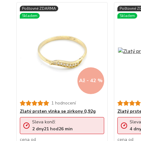
Až - 42 %
1 hodnocení
Zlatý prsten vlnka se zirkony 0,92g
Zlatý prst
Sleva končí:
Sleva
2
dny
21
hod
26
min
4
dn
cena od
cena od