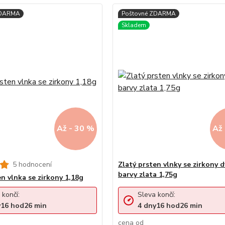
Až - 30 %
Až 
5 hodnocení
Zlatý prsten vlnky se zirkony 
barvy zlata 1,75g
en vlnka se zirkony 1,18g
 končí:
Sleva končí:
y
16
hod
26
min
4
dny
16
hod
26
min
cena od