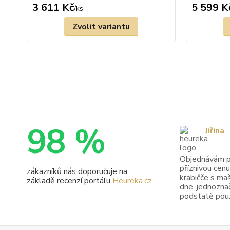
3 611 Kč
5 599 K
/
ks
Zvolit variantu
98 %
Jiřina
Objednávám pr
příznivou cenu
zákazníků nás doporučuje na
krabičče s maš
základě recenzí portálu
Heureka.cz
dne, jednoznač
podstatě pouze