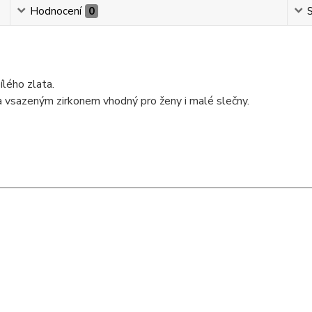
Hodnocení
0
S
ílého zlata.
 vsazeným zirkonem vhodný pro ženy i malé slečny.