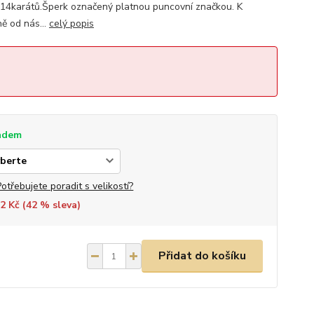
4karátů.Šperk označený platnou puncovní značkou. K
ě od nás...
celý popis
adem
Potřebujete poradit s velikostí?
2 Kč (
42
% sleva)
Přidat do košíku