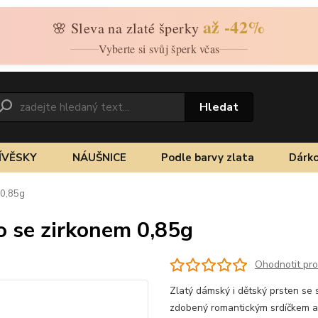
až -42%
🌸 Sleva na zlaté šperky
Vyberte si svůj šperk včas
Hledat
ÍVĚSKY
NÁUŠNICE
Podle barvy zlata
Dárko
 0,85g
ko se zirkonem 0,85g
Ohodnotit pr
Zlatý dámský i dětský prsten se 
zdobený romantickým srdíčkem a