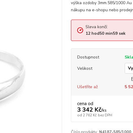
výška ozdoby 3mm.585/1000 Au 1
nákupu na e-shopu nebo prodejn
Sleva končí:
12
hod
50
min
58
sek
Dostupnost
Skl
Velikost
Ušetříte až
5 52
cena od
3 342 Kč
/
ks
od
2 762 Kč
bez DPH
Číslo produktu:
N4187-585/1000