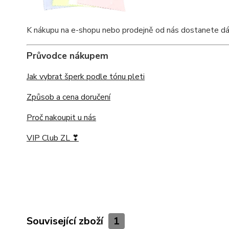
K nákupu na e-shopu nebo prodejně od nás dostanete dárkov
Průvodce nákupem
Jak vybrat šperk podle tónu pleti
Způsob a cena doručení
Proč nakoupit u nás
VIP Club ZL ❣
Související zboží
1