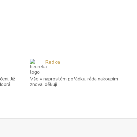
Radka
ení. Již
Vše v naprostém pořádku, ráda nakoupím
dobrá
znova. děkuji