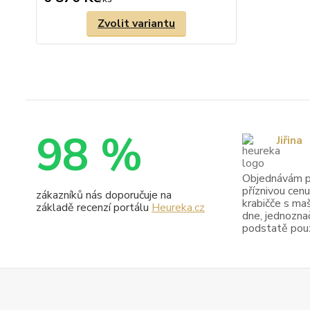
Zvolit variantu
98 %
Jiřina
Objednávám pr
příznivou cenu
zákazníků nás doporučuje na
krabičče s maš
základě recenzí portálu
Heureka.cz
dne, jednoznač
podstatě pouze