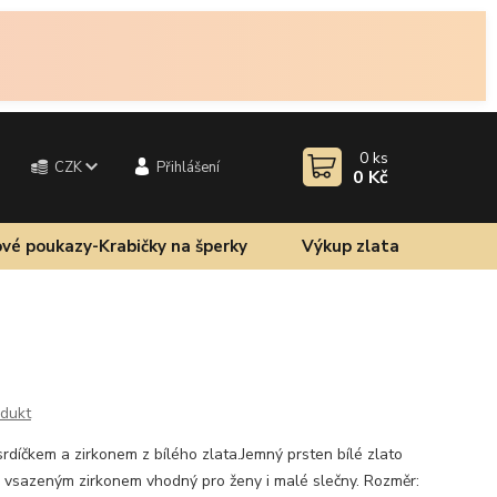
0
ks
CZK
Přihlášení
0 Kč
vé poukazy-Krabičky na šperky
Výkup zlata
odukt
srdíčkem a zirkonem z bílého zlata.Jemný prsten bílé zlato
 vsazeným zirkonem vhodný pro ženy i malé slečny. Rozměr: