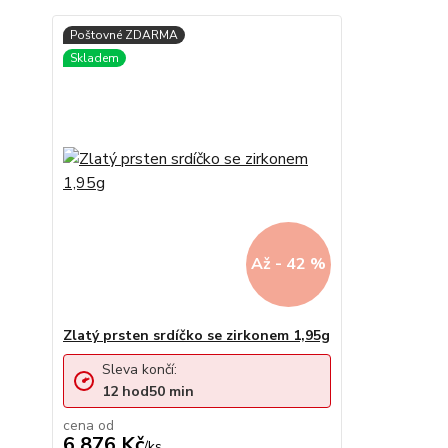
Až - 42 %
Zlatý prsten srdíčko se zirkonem 1,95g
Sleva končí:
12
hod
50
min
cena od
6 876 Kč
/
ks