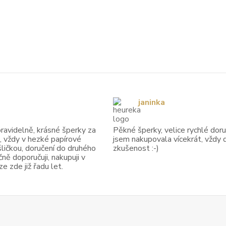
janinka
avidelně, krásné šperky za
Pěkné šperky, velice rychlé doruč
, vždy v hezké papírové
jsem nakupovala vícekrát, vždy 
ličkou, doručení do druhého
zkušenost :-)
ně doporučuji, nakupuji v
 zde již řadu let.