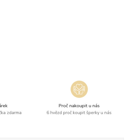
rek
Proč nakoupit u nás
ička zdarma
6 hvězd proč koupit šperky u nás