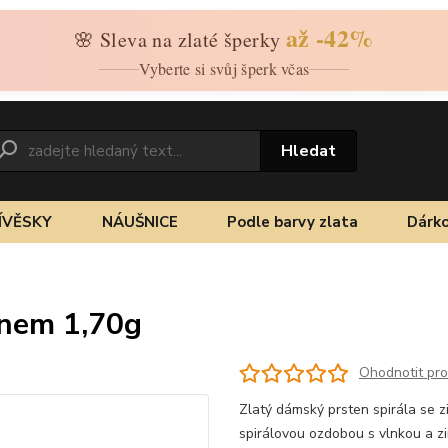
až -42%
🌸 Sleva na zlaté šperky
Vyberte si svůj šperk včas
Hledat
ÍVĚSKY
NÁUŠNICE
Podle barvy zlata
Dárko
konem 1,70g
Ohodnotit pr
Zlatý dámský prsten spirála se 
spirálovou ozdobou s vlnkou a 