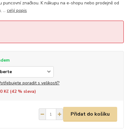
u puncovní značkou. K nákupu na e-shopu nebo prodejně od
 ...
celý popis
adem
Potřebujete poradit s velikostí?
0 Kč (
42
% sleva)
Přidat do košíku