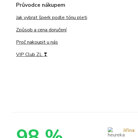
Průvodce nákupem
Jak vybrat šperk podle tónu pleti
Způsob a cena doručení
Proč nakoupit u nás
VIP Club ZL ❣
98 %
Jiřina