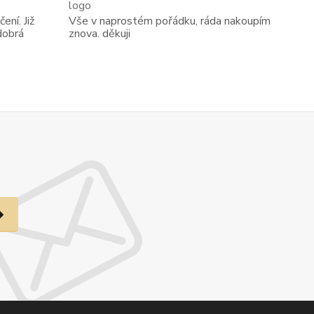
ení. Již
Vše v naprostém pořádku, ráda nakoupím
dobrá
znova. děkuji