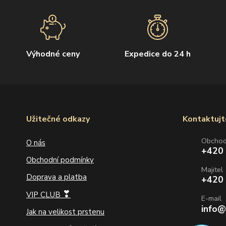
Výhodné ceny
Expedice do 24 h
Užitečné odkazy
Kontaktujt
Obcho
O nás
+420
Obchodní podmínky
Majitel
Doprava a platba
+420
❣
VIP CLUB
E-mail
info@
Jak na velikost prstenu