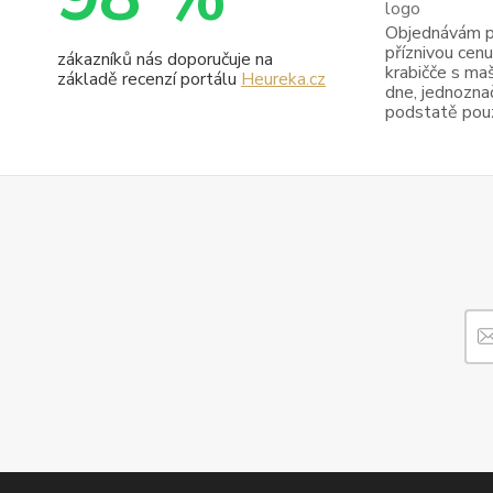
Objednávám pr
příznivou cenu
zákazníků nás doporučuje na
krabičče s maš
základě recenzí portálu
Heureka.cz
dne, jednoznač
podstatě pouze