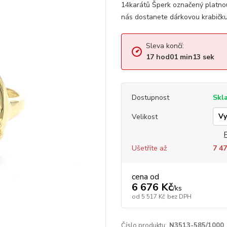
14karátů Šperk označený platno
nás dostanete dárkovou krabičku,
Sleva končí:
17
hod
01
min
12
sek
Dostupnost
Skl
Velikost
Ušetříte až
7 47
cena od
6 676 Kč
/
ks
od
5 517 Kč
bez DPH
Číslo produktu:
N3513-585/1000