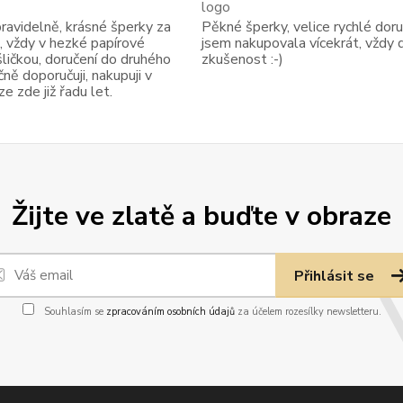
avidelně, krásné šperky za
Pěkné šperky, velice rychlé doruč
, vždy v hezké papírové
jsem nakupovala vícekrát, vždy 
ličkou, doručení do druhého
zkušenost :-)
ně doporučuji, nakupuji v
 zde již řadu let.
Žijte ve zlatě a buďte v obraze
Přihlásit se
Souhlasím se
zpracováním osobních údajů
za účelem rozesílky newsletteru.