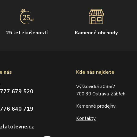
25 let zkušeností
Kamenné obchody
e nás
Kde nás najdete
d
Výškovická 3085/2
 777 679 520
700 30 Ostrava-Zábřeh
Kamenné prodejny
 776 640 719
Kontakty
zlatolevne.cz