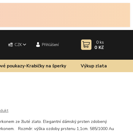
0
ks
CZK
Přihlášení
0 Kč
vé poukazy-Krabičky na šperky
Výkup zlata
odukt
zirkonem ze žluté zlato. Elegantní dámský prsten zdobený
zirkonem. Rozměr: výška ozdoby prstenu 1,1cm. 585/1000 Au