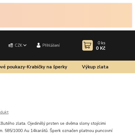
0
ks
CZK
Přihlášení
0 Kč
vé poukazy-Krabičky na šperky
Výkup zlata
odukt
žlutého zlata. Ojedinělý prsten se dvěma slony stojícimi
mm. 585/1000 Au 14karátů. Šperk označen platnou puncovní