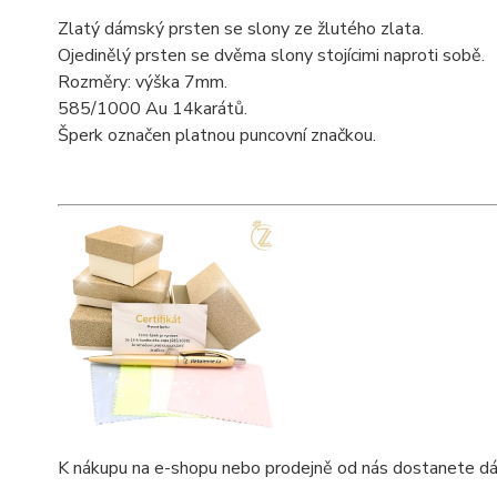
Zlatý dámský prsten se slony ze žlutého zlata.
Ojedinělý prsten se dvěma slony stojícimi naproti sobě.
Rozměry: výška 7mm.
585/1000 Au 14karátů.
Šperk označen platnou puncovní značkou.
K nákupu na e-shopu nebo prodejně od nás dostanete dárkov