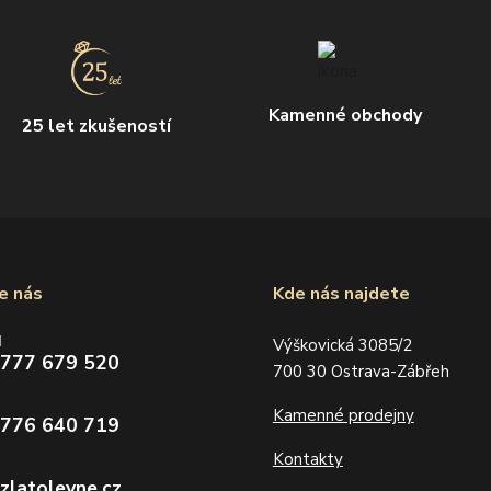
Kamenné obchody
25 let zkušeností
e nás
Kde nás najdete
d
Výškovická 3085/2
 777 679 520
700 30 Ostrava-Zábřeh
Kamenné prodejny
 776 640 719
Kontakty
zlatolevne.cz