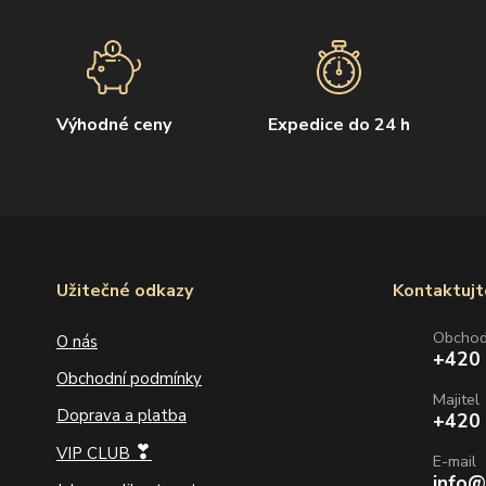
Výhodné ceny
Expedice do 24 h
Užitečné odkazy
Kontaktujt
Obcho
O nás
+420
Obchodní podmínky
Majitel
Doprava a platba
+420
❣
VIP CLUB
E-mail
info@