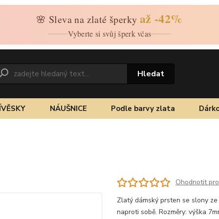
až -42%
🌸 Sleva na zlaté šperky
Vyberte si svůj šperk včas
Hledat
ÍVĚSKY
NÁUŠNICE
Podle barvy zlata
Dárko
Ohodnotit pr
Zlatý dámský prsten se slony ze 
naproti sobě. Rozměry: výška 7