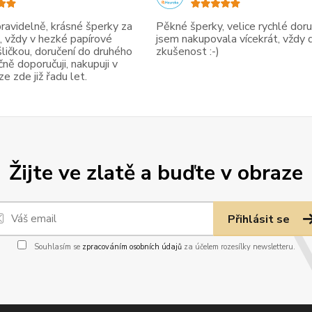
avidelně, krásné šperky za
Pěkné šperky, velice rychlé doruč
, vždy v hezké papírové
jsem nakupovala vícekrát, vždy 
ličkou, doručení do druhého
zkušenost :-)
ně doporučuji, nakupuji v
 zde již řadu let.
Žijte ve zlatě a buďte v obraze
Přihlásit se
Souhlasím se
zpracováním osobních údajů
za účelem rozesílky newsletteru.