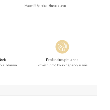
Materiál šperku:
žluté zlato
rek
Proč nakoupit u nás
ička zdarma
6 hvězd proč koupit šperky u nás