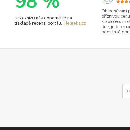
98 %
Objednávám pr
příznivou cenu
zákazníků nás doporučuje na
krabičče s maš
základě recenzí portálu
Heureka.cz
dne, jednoznač
podstatě pouze