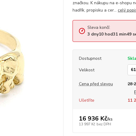
značkou. K nákupu na e-shopu ne
hadřík, propisku a cer...
celý popi
Sleva končí:
3
dny
10
hod
31
min
48
s
Dostupnost
Skl
Velikost
Cena před slevou
28 
Ušetříte
11 2
16 936 Kč
/
ks
13 997 Kč
bez DPH