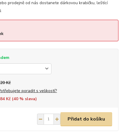
bo prodejně od nás dostanete dárkovou krabičku, leštící
s
ek
adem
220 Kč
Potřebujete poradit s velikostí?
84 Kč (
40
% sleva)
Přidat do košíku