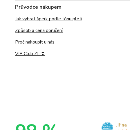
Průvodce nákupem
Jak vybrat šperk podle tónu pleti
Způsob a cena doručení
Proč nakoupit u nás
VIP Club ZL ❣
Jiřina