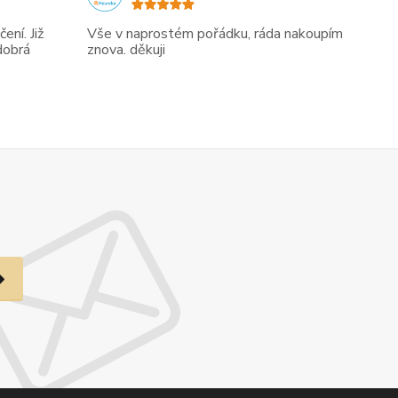
ení. Již
Vše v naprostém pořádku, ráda nakoupím
dobrá
znova. děkuji