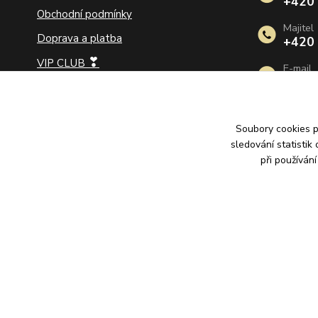
+420
Obchodní podmínky
Majitel
Doprava a platba
+420
❣
VIP CLUB
E-mail
info@
Jak na velikost prstenu
Jak vybrat délku řetízku
Soubory cookies 
Jak vybrat zlaté náušnice
sledování statisti
Jak pečovat o šperky
při používán
Ochrana osobních údajů
Vrácení zboží a reklamace
2010–2026 © B&B Goldinvestic s.r.o. - Všechna práva vyhraz