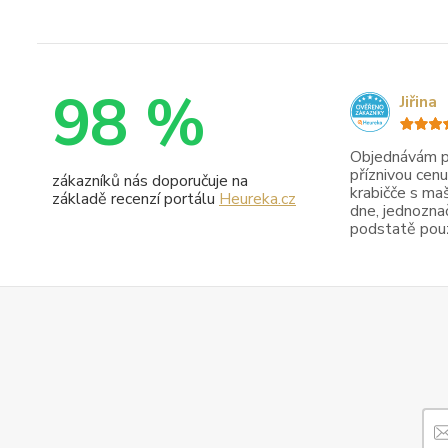
98 %
Jiřina
Objednávám pr
příznivou cenu
zákazníků nás doporučuje na
krabičče s maš
základě recenzí portálu
Heureka.cz
dne, jednoznač
podstatě pouze