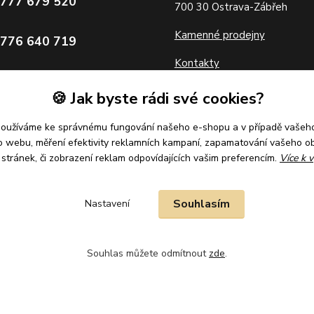
 777 679 520
700 30 Ostrava-Zábřeh
Kamenné prodejny
 776 640 719
Kontakty
zlatolevne.cz
🍪 Jak byste rádi své cookies?
Partneři
používáme ke správnému fungování našeho e-shopu a v případě vašeho
k o webu, měření efektivity reklamních kampaní, zapamatování vašeho o
í stránek, či zobrazení reklam odpovídajících vašim preferencím.
Více k v
Souhlasím
Nastavení
Souhlas můžete odmítnout
zde
.
ena.