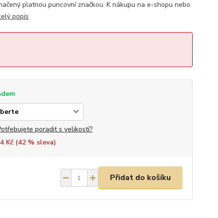
načený platnou puncovní značkou. K nákupu na e-shopu nebo
celý popis
adem
Potřebujete poradit s velikostí?
4 Kč (
42
% sleva)
Přidat do košíku