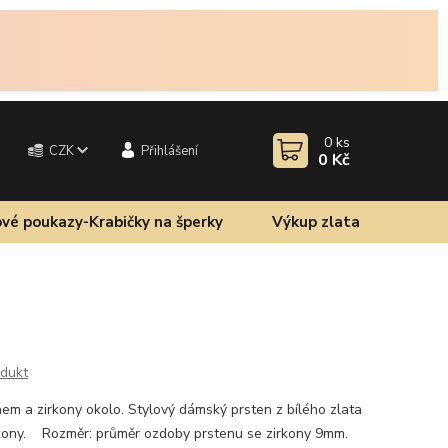
0
ks
CZK
Přihlášení
0 Kč
vé poukazy-Krabičky na šperky
Výkup zlata
odukt
onem a zirkony okolo. Stylový dámský prsten z bílého zlata
kony. Rozměr: průměr ozdoby prstenu se zirkony 9mm.