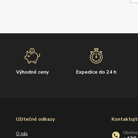
Výhodné ceny
Expedice do 24 h
Užitečné odkazy
Kontaktujt
Obcho
O nás