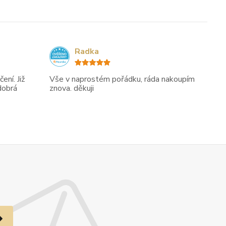
Radka
ení. Již
Vše v naprostém pořádku, ráda nakoupím
dobrá
znova. děkuji