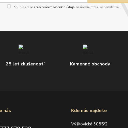
Souhlasím se
zpracováním osobních údajů
za účelem rozesílky newsletteru.
25 let zkušeností
Kamenné obchody
e nás
Kde nás najdete
d
Výškovická 3085/2