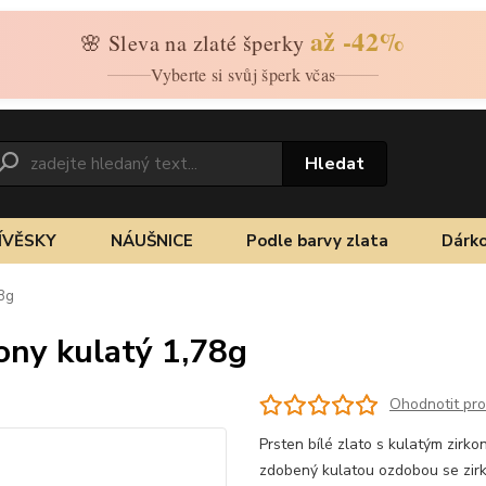
až -42%
🌸 Sleva na zlaté šperky
Vyberte si svůj šperk včas
Hledat
ÍVĚSKY
NÁUŠNICE
Podle barvy zlata
Dárko
78g
kony kulatý 1,78g
Ohodnotit pr
Prsten bílé zlato s kulatým zirk
zdobený kulatou ozdobou se zir