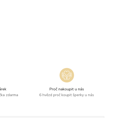
rek
Proč nakoupit u nás
ička zdarma
6 hvězd proč koupit šperky u nás