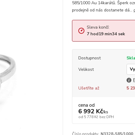
585/1000 Au 14karátů. Šperk oz
prodejně od nás dostanete dá...
Sleva končí:
7
hod
19
min
34
sek
Dostupnost
Skl
Velikost
Ušetříte až
5 23
cena od
6 992 Kč
/
ks
od
5 778 Kč
bez DPH
Číslo produktu:
N3328-585/1000