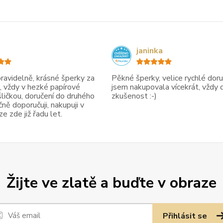
janinka
avidelně, krásné šperky za
Pěkné šperky, velice rychlé doruč
, vždy v hezké papírové
jsem nakupovala vícekrát, vždy 
ličkou, doručení do druhého
zkušenost :-)
ně doporučuji, nakupuji v
 zde již řadu let.
Žijte ve zlatě a buďte v obraze
Přihlásit se