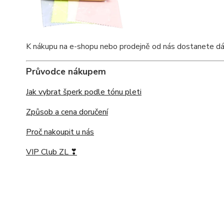
K nákupu na e-shopu nebo prodejně od nás dostanete dárkov
Průvodce nákupem
Jak vybrat šperk podle tónu pleti
Způsob a cena doručení
Proč nakoupit u nás
VIP Club ZL ❣