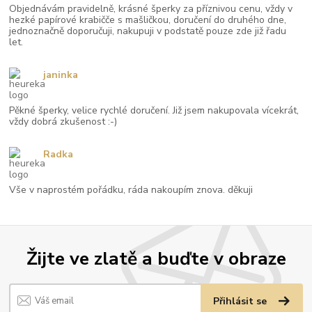
Objednávám pravidelně, krásné šperky za příznivou cenu, vždy v
hezké papírové krabičče s mašličkou, doručení do druhého dne,
jednoznačně doporučuji, nakupuji v podstatě pouze zde již řadu
let.
janinka
Pěkné šperky, velice rychlé doručení. Již jsem nakupovala vícekrát,
vždy dobrá zkušenost :-)
Radka
Vše v naprostém pořádku, ráda nakoupím znova. děkuji
Žijte ve zlatě a buďte v obraze
Přihlásit se