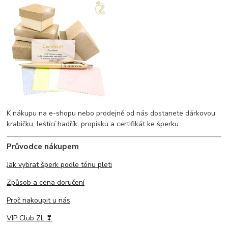
K nákupu na e-shopu nebo prodejně od nás dostanete dárkovou
krabičku, leštící hadřík, propisku a certifikát ke šperku.
Průvodce nákupem
Jak vybrat šperk podle tónu pleti
Způsob a cena doručení
Proč nakoupit u nás
VIP Club ZL ❣