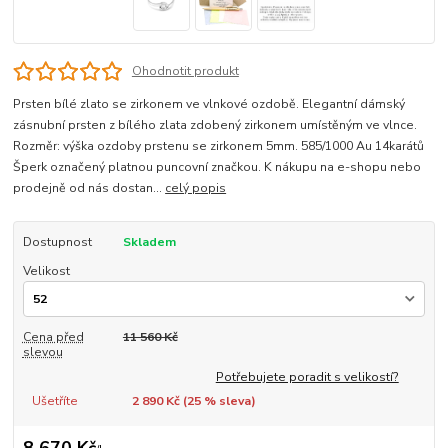
Ohodnotit produkt
Prsten bílé zlato se zirkonem ve vlnkové ozdobě. Elegantní dámský
zásnubní prsten z bílého zlata zdobený zirkonem umístěným ve vlnce.
Rozměr: výška ozdoby prstenu se zirkonem 5mm. 585/1000 Au 14karátů
Šperk označený platnou puncovní značkou. K nákupu na e-shopu nebo
prodejně od nás dostan...
celý popis
Dostupnost
Skladem
Velikost
Cena před
11 560 Kč
slevou
Potřebujete poradit s velikostí?
Ušetříte
2 890 Kč (
25
% sleva)