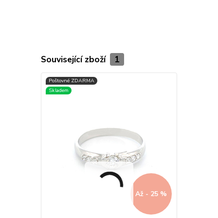
Související zboží
1
Až - 25 %