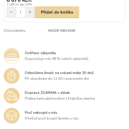
8 670 Kč
/
ks
7 165 Kč
bez DPH
Přidat do košíku
Číslo produktu:
N3329-585/1000
Ověřeno zákazníky
Doporučuje nás 98 % našich zákazníků
Odesíláme ihned, na vrácení máte 30 dnů
Při objednání do 11:00 v pracovním dni
Doprava ZDARMA + dárek
Platba kartou/převodem | Krabička zdarma
Proč nakoupit u nás
6 hvězd proč koupit šperky u nás