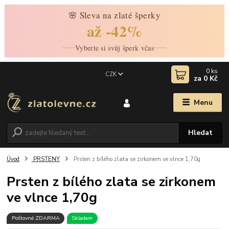
🌸 Sleva na zlaté šperky
až -42%
Vyberte si svůj šperk včas
0
ks
CZK
za
0 Kč
Menu
Hledat
Úvod
PRSTENY
Prsten z bílého zlata se zirkonem ve vlnce 1,70g
Prsten z bílého zlata se zirkonem
ve vlnce 1,70g
Poštovné ZDARMA
Skladem