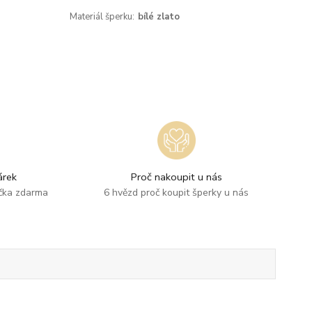
Materiál šperku:
bílé zlato
rek
Proč nakoupit u nás
ička zdarma
6 hvězd proč koupit šperky u nás