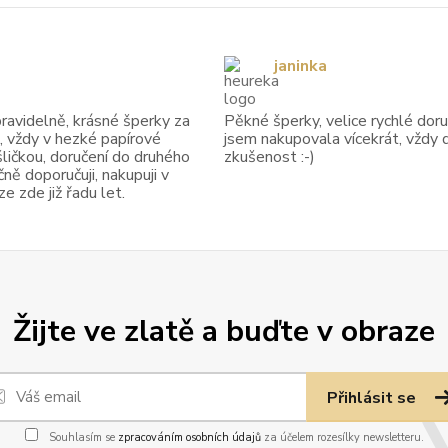
janinka
avidelně, krásné šperky za
Pěkné šperky, velice rychlé doruč
, vždy v hezké papírové
jsem nakupovala vícekrát, vždy 
ličkou, doručení do druhého
zkušenost :-)
ně doporučuji, nakupuji v
 zde již řadu let.
Žijte ve zlatě a buďte v obraze
Přihlásit se
Souhlasím se
zpracováním osobních údajů
za účelem rozesílky newsletteru.