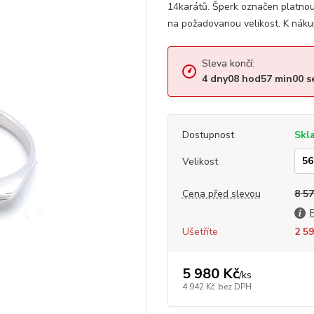
14karátů. Šperk označen platno
na požadovanou velikost. K náku
Sleva končí:
4
dny
08
hod
56
min
59
s
Dostupnost
Skl
Velikost
Cena před slevou
8 57
Ušetříte
2 59
5 980 Kč
/
ks
4 942 Kč
bez DPH