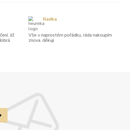
Radka
ení. Již
Vše v naprostém pořádku, ráda nakoupím
dobrá
znova. děkuji