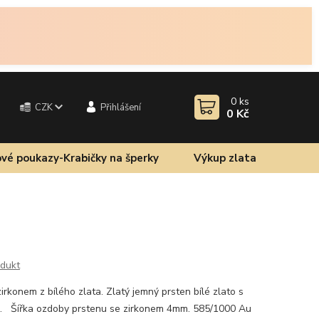
0
ks
CZK
Přihlášení
0 Kč
vé poukazy-Krabičky na šperky
Výkup zlata
odukt
rkonem z bílého zlata. Zlatý jemný prsten bílé zlato s
m. Šířka ozdoby prstenu se zirkonem 4mm. 585/1000 Au