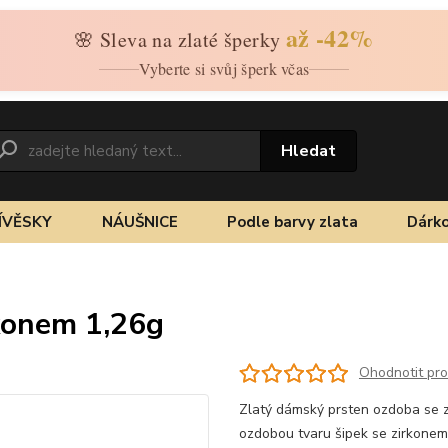
až -42%
🌸 Sleva na zlaté šperky
Vyberte si svůj šperk včas
Hledat
ÍVĚSKY
NÁUŠNICE
Podle barvy zlata
Dárko
rkonem 1,26g
Ohodnotit pr
Zlatý dámský prsten ozdoba se zi
ozdobou tvaru šipek se zirkone