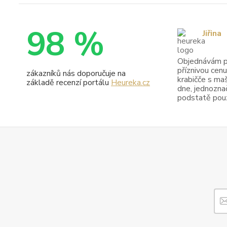
98 %
Jiřina
Objednávám pr
příznivou cenu
zákazníků nás doporučuje na
krabičče s maš
základě recenzí portálu
Heureka.cz
dne, jednoznač
podstatě pouze