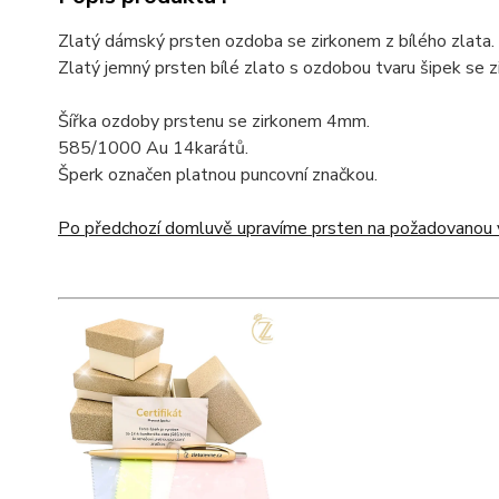
Zlatý dámský prsten ozdoba se zirkonem z bílého zlata.
Zlatý jemný prsten bílé zlato s ozdobou tvaru šipek se 
Šířka ozdoby prstenu se zirkonem 4mm.
585/1000 Au 14karátů.
Šperk označen platnou puncovní značkou.
Po předchozí domluvě upravíme prsten na požadovanou v