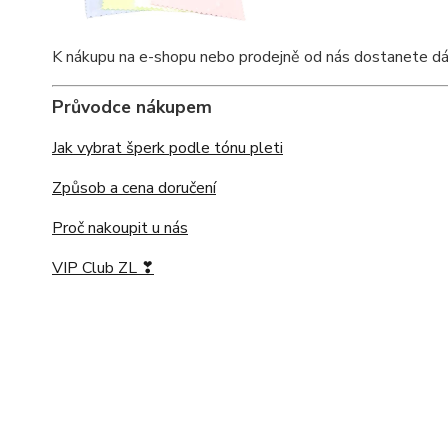
K nákupu na e-shopu nebo prodejně od nás dostanete dárkov
Průvodce nákupem
Jak vybrat šperk podle tónu pleti
Způsob a cena doručení
Proč nakoupit u nás
VIP Club ZL ❣