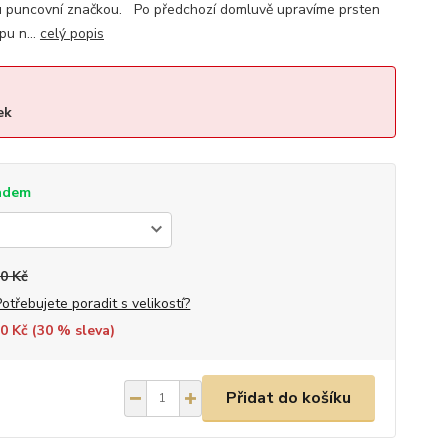
u puncovní značkou. Po předchozí domluvě upravíme prsten
pu n...
celý popis
ek
adem
0 Kč
Potřebujete poradit s velikostí?
0 Kč (
30
% sleva)
Přidat do košíku