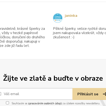
janinka
avidelně, krásné šperky za
Pěkné šperky, velice rychlé doruč
, vždy v hezké papírové
jsem nakupovala vícekrát, vždy 
ličkou, doručení do druhého
zkušenost :-)
ně doporučuji, nakupuji v
 zde již řadu let.
Žijte ve zlatě a buďte v obraze
Přihlásit se
Souhlasím se
zpracováním osobních údajů
za účelem rozesílky newsletteru.