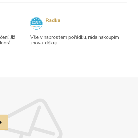
Radka
ení. Již
Vše v naprostém pořádku, ráda nakoupím
dobrá
znova. děkuji