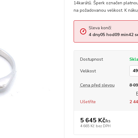
14karátů. Šperk označen platno
na požadovanou velikost. K náku
Sleva končí:
4
dny
05
hod
09
min
41
s
Dostupnost
Skl
Velikost
Cena před slevou
8 09
Ušetříte
2 44
5 645 Kč
/
ks
4 665 Kč
bez DPH