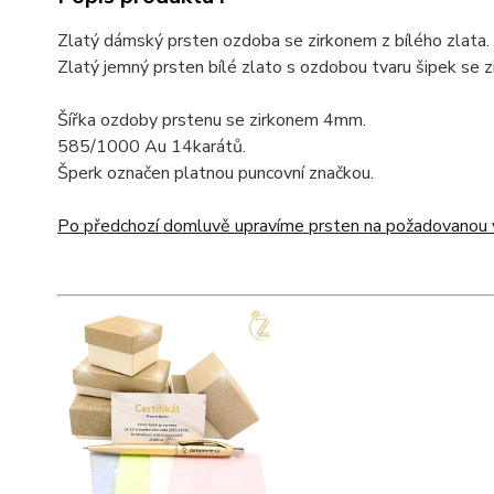
Zlatý dámský prsten ozdoba se zirkonem z bílého zlata.
Zlatý jemný prsten bílé zlato s ozdobou tvaru šipek se 
Šířka ozdoby prstenu se zirkonem 4mm.
585/1000 Au 14karátů.
Šperk označen platnou puncovní značkou.
Po předchozí domluvě upravíme prsten na požadovanou v