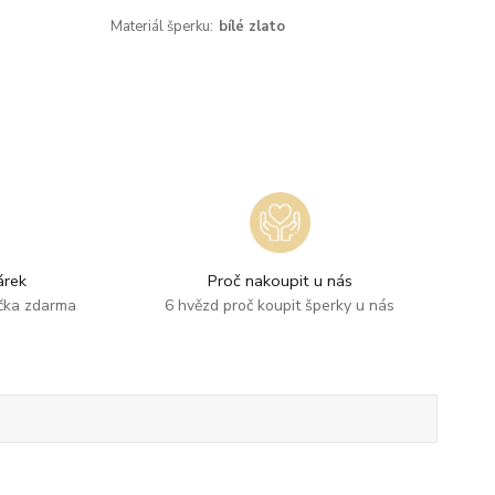
Materiál šperku:
bílé zlato
rek
Proč nakoupit u nás
ička zdarma
6 hvězd proč koupit šperky u nás