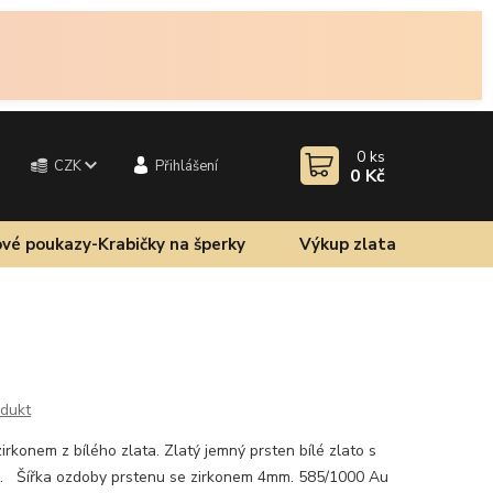
0
ks
CZK
Přihlášení
0 Kč
vé poukazy-Krabičky na šperky
Výkup zlata
odukt
rkonem z bílého zlata. Zlatý jemný prsten bílé zlato s
m. Šířka ozdoby prstenu se zirkonem 4mm. 585/1000 Au