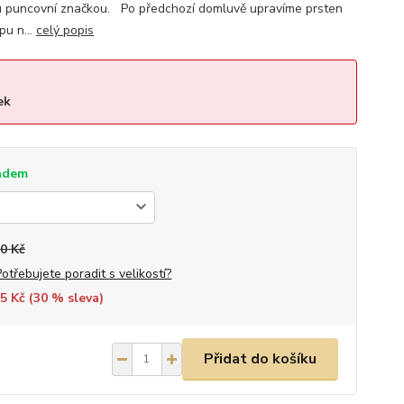
u puncovní značkou. Po předchozí domluvě upravíme prsten
pu n...
celý popis
ek
adem
0 Kč
Potřebujete poradit s velikostí?
5 Kč (
30
% sleva)
Přidat do košíku