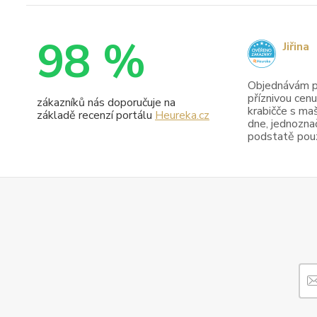
98 %
Jiřina
Objednávám pr
příznivou cenu
zákazníků nás doporučuje na
krabičče s maš
základě recenzí portálu
Heureka.cz
dne, jednoznač
podstatě pouze