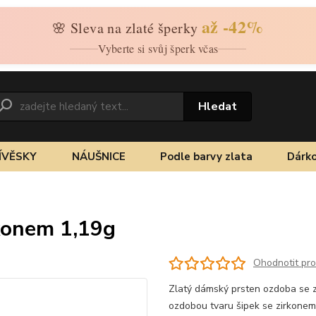
až -42%
🌸 Sleva na zlaté šperky
Vyberte si svůj šperk včas
Hledat
ÍVĚSKY
NÁUŠNICE
Podle barvy zlata
Dárko
rkonem 1,19g
Ohodnotit pr
Zlatý dámský prsten ozdoba se zi
ozdobou tvaru šipek se zirkone