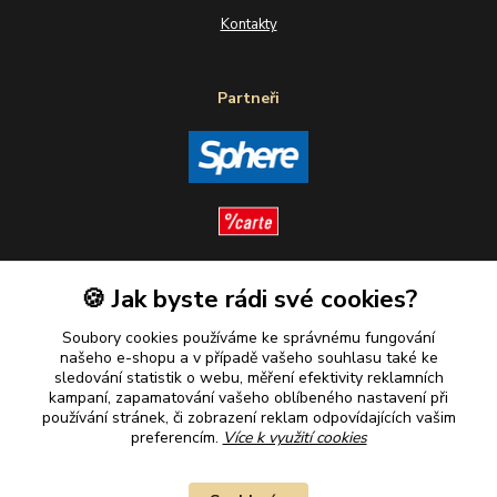
Kontakty
Partneři
🍪 Jak byste rádi své cookies?
Sledujte nás
Soubory cookies používáme ke správnému fungování
našeho e-shopu a v případě vašeho souhlasu také ke
sledování statistik o webu, měření efektivity reklamních
kampaní, zapamatování vašeho oblíbeného nastavení při
Plaťte u nás bezpečně
používání stránek, či zobrazení reklam odpovídajících vašim
preferencím.
Více k využití cookies