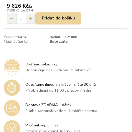
9 626 Kč
/
ks
7 955 Kč
bez DPH
Přidat do košíku
Číslo produktu:
N4960-585/1000
Materiál šperku:
žluté zlato
Ověřeno zákazníky
Doporučuje nás 98 % našich zákazníků
Odesíláme ihned, na vrácení máte 30 dnů
Při objednání do 11:00 v pracovním dni
Doprava ZDARMA + dárek
Platba kartou/převodem | Krabička zdarma
Proč nakoupit u nás
6 hvězd proč koupit šperky u nás