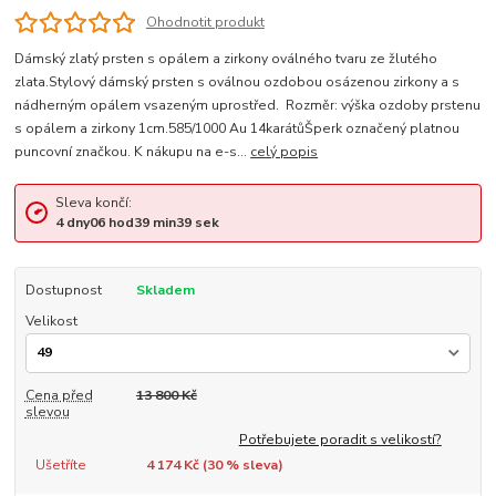
Ohodnotit produkt
Dámský zlatý prsten s opálem a zirkony oválného tvaru ze žlutého
zlata.Stylový dámský prsten s oválnou ozdobou osázenou zirkony a s
nádherným opálem vsazeným uprostřed. Rozměr: výška ozdoby prstenu
s opálem a zirkony 1cm.585/1000 Au 14karátůŠperk označený platnou
puncovní značkou. K nákupu na e-s...
celý popis
Sleva končí:
4
dny
06
hod
39
min
39
sek
Dostupnost
Skladem
Velikost
Cena před
13 800 Kč
slevou
Potřebujete poradit s velikostí?
Ušetříte
4 174 Kč (
30
% sleva)