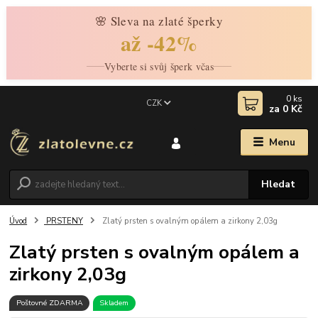
🌸 Sleva na zlaté šperky
až -42%
Vyberte si svůj šperk včas
0
ks
CZK
za
0 Kč
Menu
Hledat
Úvod
PRSTENY
Zlatý prsten s ovalným opálem a zirkony 2,03g
Zlatý prsten s ovalným opálem a
zirkony 2,03g
Poštovné ZDARMA
Skladem