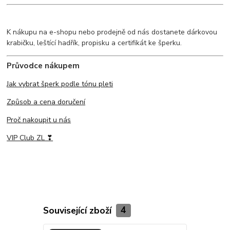
K nákupu na e-shopu nebo prodejně od nás dostanete dárkovou
krabičku, leštící hadřík, propisku a certifikát ke šperku.
Průvodce nákupem
Jak vybrat šperk podle tónu pleti
Způsob a cena doručení
Proč nakoupit u nás
VIP Club ZL ❣
Související zboží
4