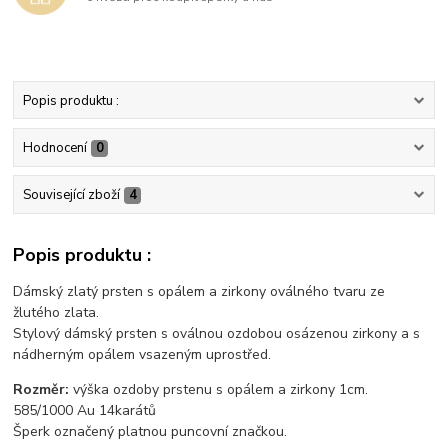
Popis produktu :
Hodnocení
0
Související zboží
4
Popis produktu :
Dámský zlatý prsten s opálem a zirkony oválného tvaru ze
žlutého zlata.
Stylový dámský prsten s oválnou ozdobou osázenou zirkony a s
nádherným opálem vsazeným uprostřed.
Rozměr:
výška ozdoby prstenu s opálem a zirkony 1cm.
585/1000 Au 14karátů
Šperk označený platnou puncovní značkou.