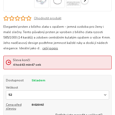
Ohodnotit produkt
Elegantní prsten z bílého zlata s opálem – jemná ozdoba pro ženy i
malé slečny. Tento půvabný prsten je vyroben z bílého zlata ryzosti
585/1000 (14 karátů) a zdoben centrálním kulatým opálem o výšce 4 mm.
Jeho nadčasový design podtrhne jemnost každé ruky a dodá jí nádech
elegance. Ideální jako d...
celý popis
Sleva končí:
4
hod
43
min
46
sek
Dostupnost
Skladem
Velikost
Cena před
8 020 Kč
slevou
Potřebujete poradit s velikostí?