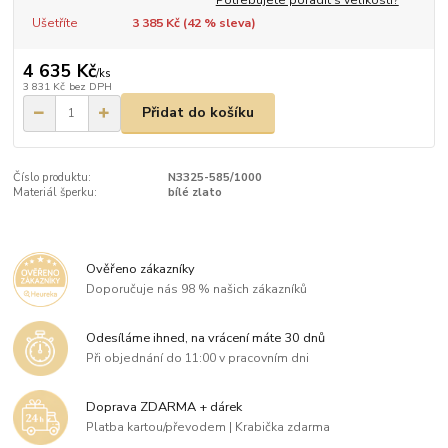
Ušetříte
3 385 Kč (
42
% sleva)
4 635 Kč
/
ks
3 831 Kč
bez DPH
Přidat do košíku
Číslo produktu:
N3325-585/1000
Materiál šperku:
bílé zlato
Ověřeno zákazníky
Doporučuje nás 98 % našich zákazníků
Odesíláme ihned, na vrácení máte 30 dnů
Při objednání do 11:00 v pracovním dni
Doprava ZDARMA + dárek
Platba kartou/převodem | Krabička zdarma