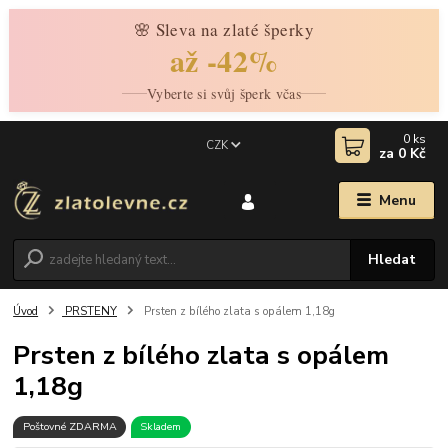
🌸 Sleva na zlaté šperky
až -42%
Vyberte si svůj šperk včas
0
ks
CZK
za
0 Kč
Menu
Hledat
Úvod
PRSTENY
Prsten z bílého zlata s opálem 1,18g
Prsten z bílého zlata s opálem
1,18g
Poštovné ZDARMA
Skladem