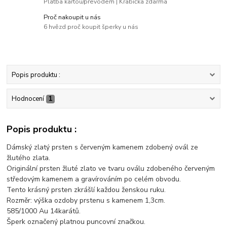
Platba kartou/převodem | Krabička zdarma
Proč nakoupit u nás
6 hvězd proč koupit šperky u nás
Popis produktu :
Hodnocení
1
Popis produktu :
Dámský zlatý prsten s červeným kamenem zdobený ovál ze
žlutého zlata.
Originální prsten žluté zlato ve tvaru oválu zdobeného červeným
středovým kamenem a gravírováním po celém obvodu.
Tento krásný prsten zkrášlí každou ženskou ruku.
Rozměr: výška ozdoby prstenu s kamenem 1,3cm.
585/1000 Au 14karátů.
Šperk označený platnou puncovní značkou.