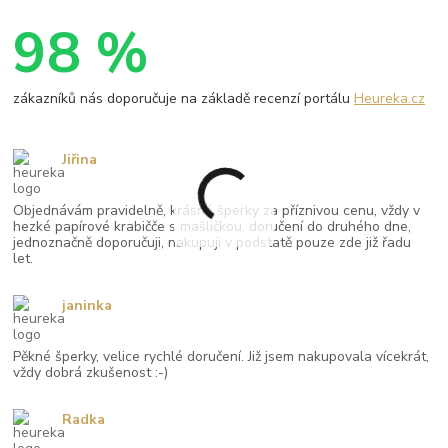
98 %
zákazníků nás doporučuje na základě recenzí portálu
Heureka.cz
Jiřina
Objednávám pravidelně, krásné šperky za příznivou cenu, vždy v
hezké papírové krabičče s mašličkou, doručení do druhého dne,
jednoznačně doporučuji, nakupuji v podstatě pouze zde již řadu
let.
janinka
Pěkné šperky, velice rychlé doručení. Již jsem nakupovala vícekrát,
vždy dobrá zkušenost :-)
Radka