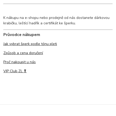
K nákupu na e-shopu nebo prodejně od nás dostanete dárkovou
krabičku, leštící hadřík a certifikát ke šperku.
Průvodce nákupem
Jak vybrat šperk podle tónu pleti
Způsob a cena doručení
Proč nakoupit u nás
VIP Club ZL ❣