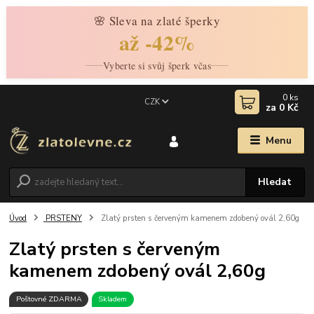
🌸 Sleva na zlaté šperky
až -42%
Vyberte si svůj šperk včas
0
ks
CZK
za
0 Kč
Menu
Hledat
Úvod
PRSTENY
Zlatý prsten s červeným kamenem zdobený ovál 2,60g
Zlatý prsten s červeným
kamenem zdobený ovál 2,60g
Poštovné ZDARMA
Skladem