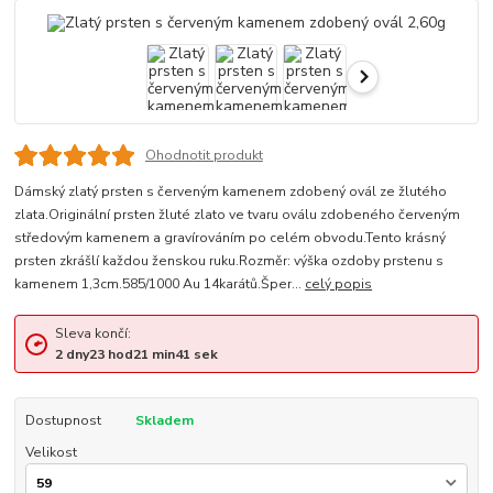
Ohodnotit produkt
Dámský zlatý prsten s červeným kamenem zdobený ovál ze žlutého
zlata.Originální prsten žluté zlato ve tvaru oválu zdobeného červeným
středovým kamenem a gravírováním po celém obvodu.Tento krásný
prsten zkrášlí každou ženskou ruku.Rozměr: výška ozdoby prstenu s
kamenem 1,3cm.585/1000 Au 14karátů.Šper...
celý popis
Sleva končí:
2
dny
23
hod
21
min
41
sek
Dostupnost
Skladem
Velikost