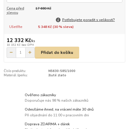
Cena před
17 680 Kč
slevou
Potřebujete poradit s velikostí?
Ušetříte
5 348 Kč (
30
% sleva)
12 332 Kč
/
ks
10 192 Kč
bez DPH
Přidat do košíku
Číslo produktu:
N5630-585/1000
Materiál šperku:
žluté zlato
Ověřeno zákazníky
Doporučuje nás 98 % našich zákazníků
Odesíláme ihned, na vrácení máte 30 dnů
Při objednání do 11:00 v pracovním dni
Doprava ZDARMA + dárek