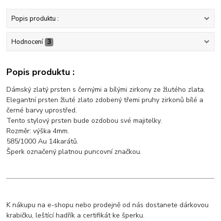
Popis produktu :
Hodnocení
3
Popis produktu :
Dámský zlatý prsten s černými a bílými zirkony ze žlutého zlata.
Elegantní prsten žluté zlato zdobený třemi pruhy zirkonů bílé a
černé barvy uprostřed.
Tento stylový prsten bude ozdobou své majitelky.
Rozměr: výška 4mm.
585/1000 Au 14karátů.
Šperk označený platnou puncovní značkou.
K nákupu na e-shopu nebo prodejně od nás dostanete dárkovou
krabičku, leštící hadřík a certifikát ke šperku.