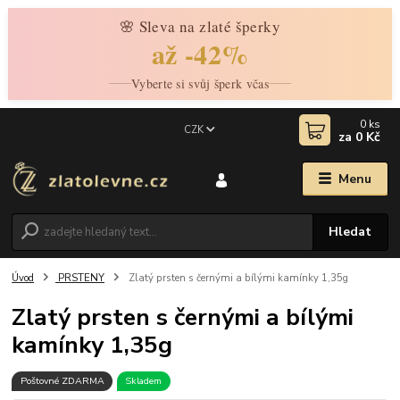
🌸 Sleva na zlaté šperky
až -42%
Vyberte si svůj šperk včas
0
ks
CZK
za
0 Kč
Menu
Hledat
Úvod
PRSTENY
Zlatý prsten s černými a bílými kamínky 1,35g
Zlatý prsten s černými a bílými
kamínky 1,35g
Poštovné ZDARMA
Skladem