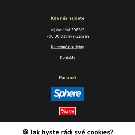
Kde nás najdete
Výškovická 3085/2
700 30 Ostrava-Zábřeh
Kamenné prodejny
Kontakty
Partneři
🍪 Jak byste rádi své cookies?
Sledujte nás