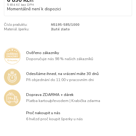
6 890 Kč
/
ks
5 694 Kč
bez DPH
Momentálně není k dispozici
Číslo produktu:
N5195-585/1000
Materiál šperku:
žluté zlato
Ověřeno zákazníky
Doporučuje nás 98 % našich zákazníků
Odesíláme ihned, na vrácení máte 30 dnů
Při objednání do 11:00 v pracovním dni
Doprava ZDARMA + dárek
Platba kartou/převodem | Krabička zdarma
Proč nakoupit u nás
6 hvězd proč koupit šperky u nás