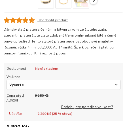
Ohodnotit produkt
Dámský zlatý prsten s černými a bílými zirkony ze žlutého zlata.
Elegantní prsten žluté zlato zdobený třemi pruhy zirkonů bílé a černé
barvy uprostřed. Tento stylový prsten bude ozdobou své majitelky.
Rozměr: výška 4mm. 585/1000 Au 14karátů. Šperk označený platnou
puncovní značkou. K náku...
celý popis
Dostupnost
Není skladem
Velikost
Cena před
9 180 Kč
slevou
Potřebujete poradit s velikostí?
Ušetříte
2 290 Kč (
25
% sleva)