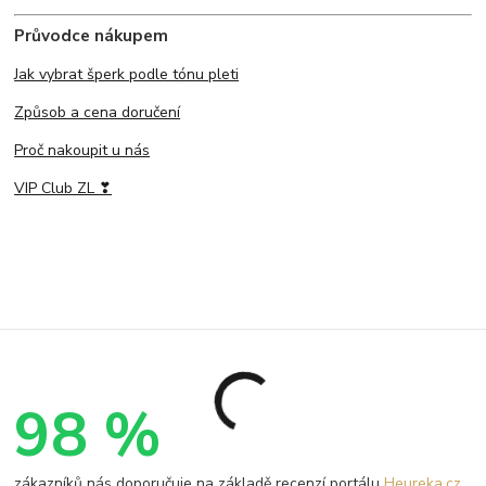
Průvodce nákupem
Jak vybrat šperk podle tónu pleti
Způsob a cena doručení
Proč nakoupit u nás
VIP Club ZL ❣
98 %
zákazníků nás doporučuje na základě recenzí portálu
Heureka.cz