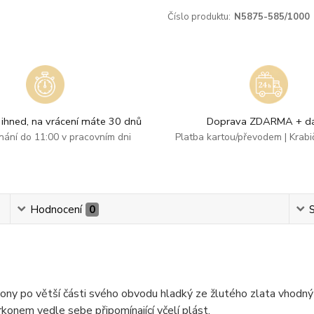
Číslo produktu:
N5875-585/1000
ihned, na vrácení máte 30 dnů
Doprava ZDARMA + dá
dnání do 11:00 v pracovním dni
Platba kartou/převodem | Krab
Hodnocení
0
S
ony po větší části svého obvodu hladký ze žlutého zlata vhodný 
rkonem vedle sebe připomínající včelí plást.