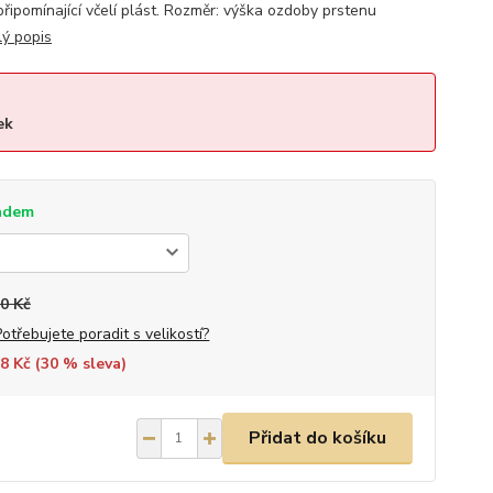
ipomínající včelí plást. Rozměr: výška ozdoby prstenu
lý popis
ek
adem
0 Kč
Potřebujete poradit s velikostí?
8 Kč (
30
% sleva)
Přidat do košíku