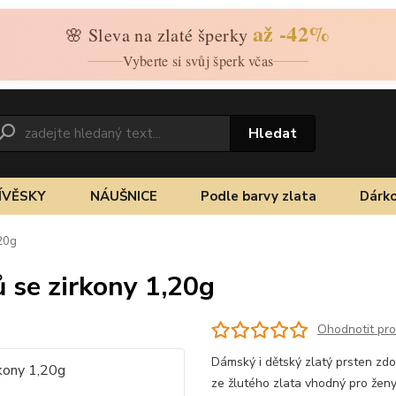
až -42%
🌸 Sleva na zlaté šperky
Vyberte si svůj šperk včas
Hledat
ÍVĚSKY
NÁUŠNICE
Podle barvy zlata
Dárko
,20g
ů se zirkony 1,20g
Ohodnotit pr
Dámský i dětský zlatý prsten zdo
ze žlutého zlata vhodný pro ženy