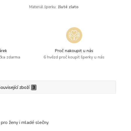
Materiál šperku:
žluté zlato
rek
Proč nakoupit u nás
ička zdarma
6 hvězd proč koupit šperky u nás
ouvisející zboží
3
pro ženy i mladé slečny.