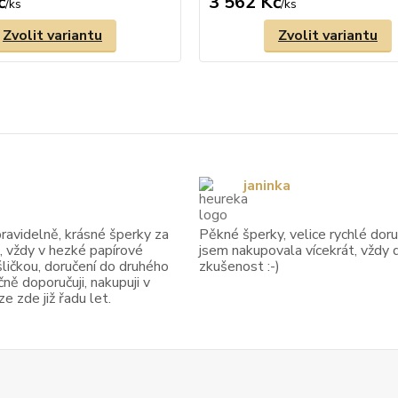
č
3 562 Kč
/
ks
/
ks
Zvolit variantu
Zvolit variantu
janinka
avidelně, krásné šperky za
Pěkné šperky, velice rychlé doruč
, vždy v hezké papírové
jsem nakupovala vícekrát, vždy 
ličkou, doručení do druhého
zkušenost :-)
ně doporučuji, nakupuji v
 zde již řadu let.