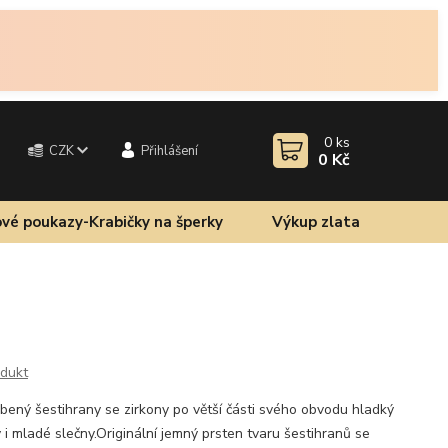
0
ks
CZK
Přihlášení
0 Kč
vé poukazy-Krabičky na šperky
Výkup zlata
odukt
bený šestihrany se zirkony po větší části svého obvodu hladký
 i mladé slečny.Originální jemný prsten tvaru šestihranů se