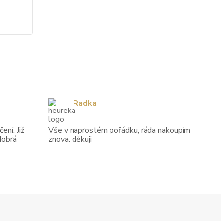
Radka
ení. Již
Vše v naprostém pořádku, ráda nakoupím
dobrá
znova. děkuji