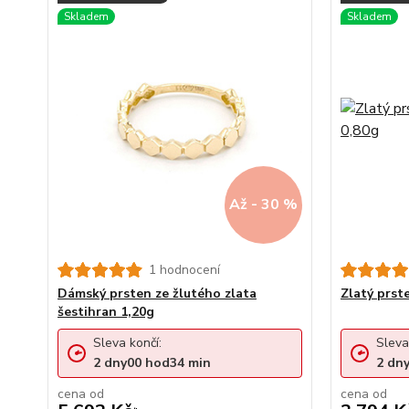
Až - 30 %
1 hodnocení
Dámský prsten ze žlutého zlata
Zlatý prst
šestihran 1,20g
Sleva končí:
Sleva
2
dny
00
hod
34
min
2
dn
cena od
cena od