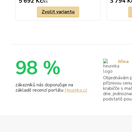
5 692 Kč
3 794 K
/
ks
Zvolit variantu
98 %
Jiřina
Objednávám pr
příznivou cenu
zákazníků nás doporučuje na
krabičče s maš
základě recenzí portálu
Heureka.cz
dne, jednoznač
podstatě pouze