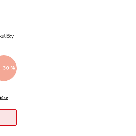
- 30 %
ičky