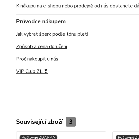
K nákupu na e-shopu nebo prodejně od nás dostanete dárkov
Průvodce nákupem
Jak vybrat šperk podle tónu pleti
Způsob a cena doručení
Proč nakoupit u nás
VIP Club ZL ❣
Související zboží
3