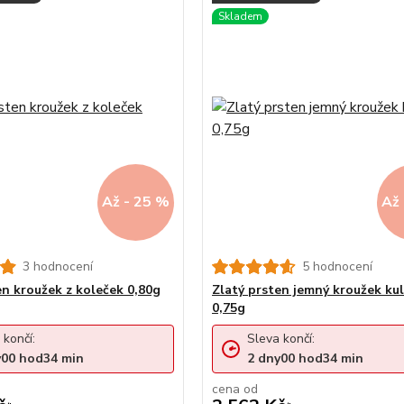
Až - 25 %
Až 
3 hodnocení
5 hodnocení
en kroužek z koleček 0,80g
Zlatý prsten jemný kroužek kul
0,75g
 končí:
Sleva končí:
y
00
hod
34
min
2
dny
00
hod
34
min
cena od