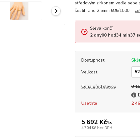
středovým zirkonem vedle sebe př
šestihranu 2,5mm.585/1000 ...
ce
Sleva končí:
2
dny
00
hod
34
min
36
s
Dostupnost
Skl
Velikost
Cena před slevou
8 16
Ušetříte
2 46
5 692 Kč
/
ks
4 704 Kč
bez DPH