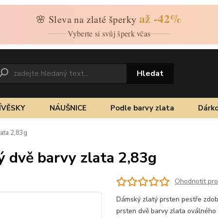
až -42%
🌸 Sleva na zlaté šperky
Vyberte si svůj šperk včas
Hledat
ÍVĚSKY
NÁUŠNICE
Podle barvy zlata
Dárko
lata 2,83g
ý dvě barvy zlata 2,83g
Ohodnotit pr
Dámský zlatý prsten pestře zdobe
prsten dvě barvy zlata oválného 