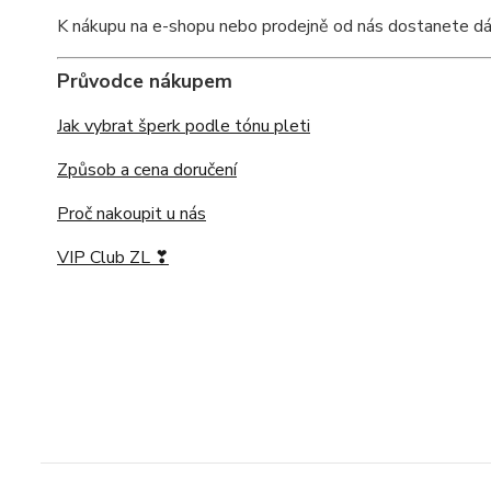
K nákupu na e-shopu nebo prodejně od nás dostanete dárkov
Průvodce nákupem
Jak vybrat šperk podle tónu pleti
Způsob a cena doručení
Proč nakoupit u nás
VIP Club ZL ❣