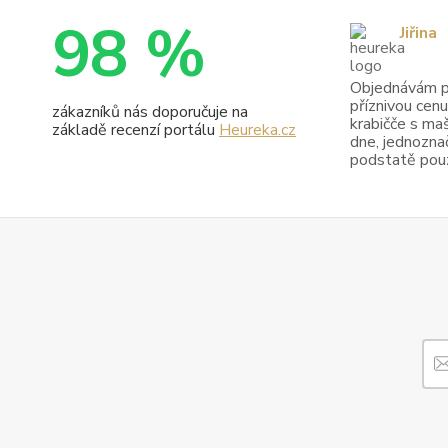
98 %
Jiřina
Objednávám pr
příznivou cenu
zákazníků nás doporučuje na
krabičče s maš
základě recenzí portálu
Heureka.cz
dne, jednoznač
podstatě pouze