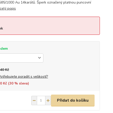
 585/1000 Au 14karátů. Šperk označený platnou puncovní
celý popis
ek
adem
240 Kč
Potřebujete poradit s velikostí?
0 Kč (
30
% sleva)
Přidat do košíku