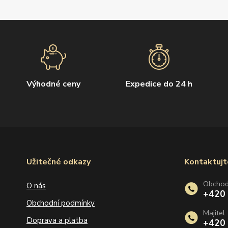
Výhodné ceny
Expedice do 24 h
Užitečné odkazy
Kontaktujt
Obcho
O nás
+420
Obchodní podmínky
Majitel
Doprava a platba
+420