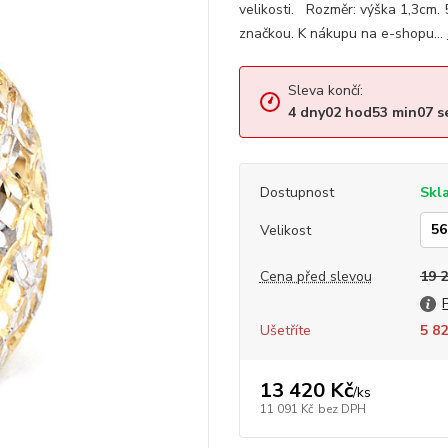
velikosti. Rozměr: výška 1,3cm.
značkou. K nákupu na e-shopu...
Sleva končí:
4
dny
02
hod
53
min
06
s
Dostupnost
Skl
Velikost
Cena před slevou
19 
Ušetříte
5 82
13 420 Kč
/
ks
11 091 Kč
bez DPH