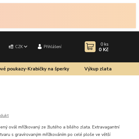
0
ks
CZK
Přihlášení
0 Kč
vé poukazy-Krabičky na šperky
Výkup zlata
odukt
ný ovál mřížkovaný ze žlutého a bílého zlata. Extravagantní
tvaru s gravírovaným mřížkováním po celé ploše ve větší