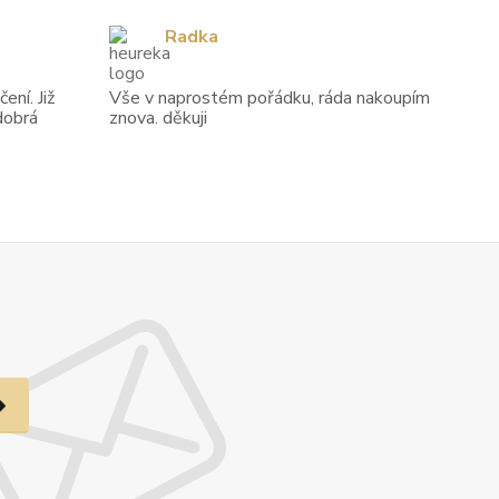
Radka
ení. Již
Vše v naprostém pořádku, ráda nakoupím
dobrá
znova. děkuji