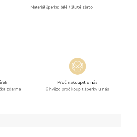
Materiál šperku:
bílé / žluté zlato
rek
Proč nakoupit u nás
ička zdarma
6 hvězd proč koupit šperky u nás