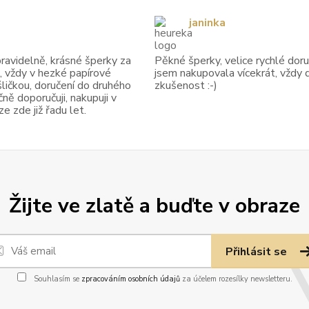
janinka
avidelně, krásné šperky za
Pěkné šperky, velice rychlé doruč
, vždy v hezké papírové
jsem nakupovala vícekrát, vždy 
ličkou, doručení do druhého
zkušenost :-)
ně doporučuji, nakupuji v
 zde již řadu let.
Žijte ve zlatě a buďte v obraze
Přihlásit se
Souhlasím se
zpracováním osobních údajů
za účelem rozesílky newsletteru.