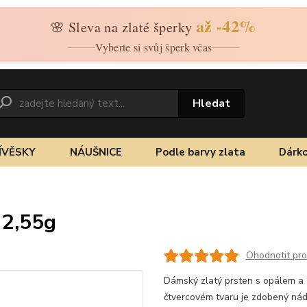
až -42%
🌸 Sleva na zlaté šperky
Vyberte si svůj šperk včas
Hledat
ÍVĚSKY
NÁUŠNICE
Podle barvy zlata
Dárko
 2,55g
Ohodnotit pr
Dámský zlatý prsten s opálem a 
čtvercovém tvaru je zdobený ná