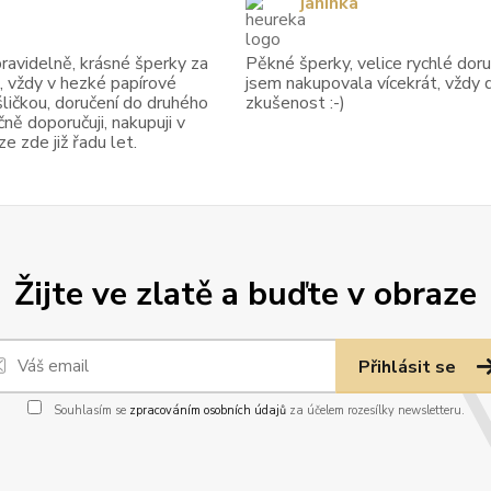
janinka
avidelně, krásné šperky za
Pěkné šperky, velice rychlé doruč
, vždy v hezké papírové
jsem nakupovala vícekrát, vždy 
ličkou, doručení do druhého
zkušenost :-)
ně doporučuji, nakupuji v
 zde již řadu let.
Žijte ve zlatě a buďte v obraze
Přihlásit se
Souhlasím se
zpracováním osobních údajů
za účelem rozesílky newsletteru.