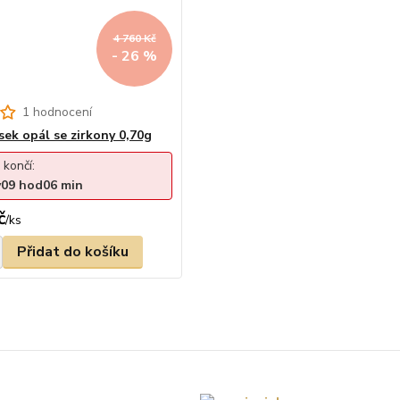
4 760 Kč
- 26 %
1 hodnocení
sek opál se zirkony 0,70g
 končí:
y
09
hod
06
min
č
/
ks
Přidat do košíku