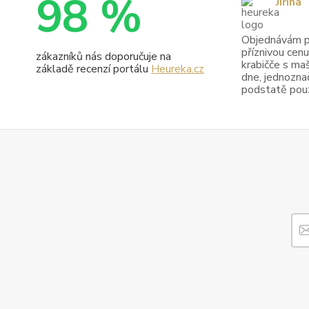
98 %
Jiřina
Objednávám pr
příznivou cenu
zákazníků nás doporučuje na
krabičče s maš
základě recenzí portálu
Heureka.cz
dne, jednoznač
podstatě pouze