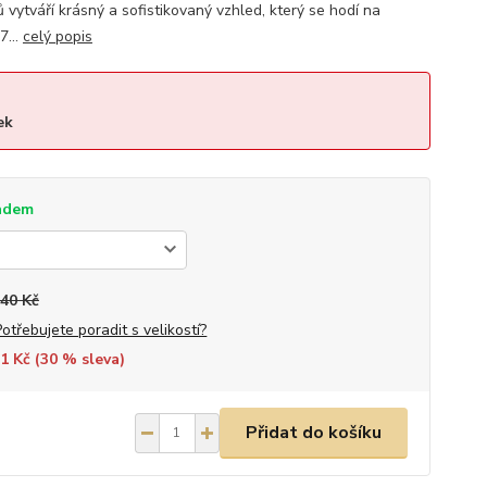
ů vytváří krásný a sofistikovaný vzhled, který se hodí na
7...
celý popis
ek
adem
340 Kč
Potřebujete poradit s velikostí?
1 Kč (
30
% sleva)
Přidat do košíku