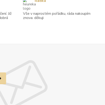
Radka
ení. Již
Vše v naprostém pořádku, ráda nakoupím
dobrá
znova. děkuji