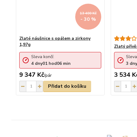
13 400 Kč
- 30 %
Zlaté náušnice s opálem a zirkony
1,97g
Zlatý přívě
Sleva končí:
Sleva
4
dny
01
hod
06
min
3
dn
9 347 Kč
3 534 K
/
pár
Přidat do košíku