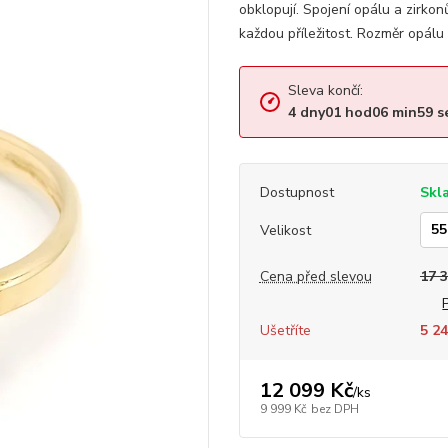
obklopují. Spojení opálu a zirkon
každou příležitost. Rozměr opálu 
Sleva končí:
4
dny
01
hod
06
min
59
s
Dostupnost
Skl
Velikost
Cena před slevou
17 
Ušetříte
5 24
12 099 Kč
/
ks
9 999 Kč
bez DPH