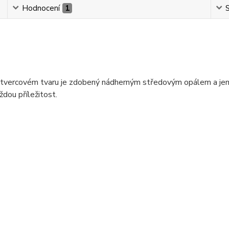
Hodnocení
1
S
tvercovém tvaru je zdobený nádherným středovým opálem a jemným
ždou příležitost.