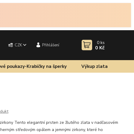
0
ks
CZK
Přihlášení
0 Kč
vé poukazy-Krabičky na šperky
Výkup zlata
odukt
zirkony Tento elegantní prsten ze žlutého zlata v nadčasovém
dherným středovým opálem a jemnými zirkony, které ho