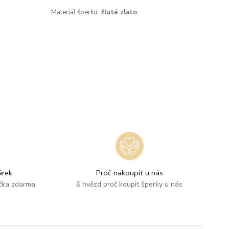
Materiál šperku:
žluté zlato
rek
Proč nakoupit u nás
ička zdarma
6 hvězd proč koupit šperky u nás