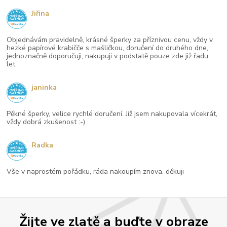
Jiřina
Objednávám pravidelně, krásné šperky za příznivou cenu, vždy v
hezké papírové krabičče s mašličkou, doručení do druhého dne,
jednoznačně doporučuji, nakupuji v podstatě pouze zde již řadu
let.
janinka
Pěkné šperky, velice rychlé doručení. Již jsem nakupovala vícekrát,
vždy dobrá zkušenost :-)
Radka
Vše v naprostém pořádku, ráda nakoupím znova. děkuji
Žijte ve zlatě a buďte v obraze