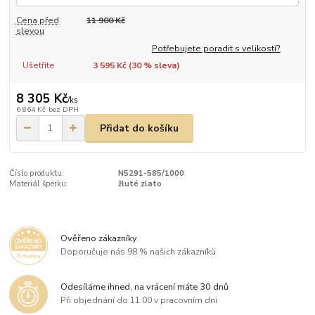
Cena před
11 900 Kč
slevou
Potřebujete poradit s velikostí?
Ušetříte
3 595 Kč (
30
% sleva)
8 305 Kč
/
ks
6 864 Kč
bez DPH
Přidat do košíku
Číslo produktu:
N5291-585/1000
Materiál šperku:
žluté zlato
Ověřeno zákazníky
Doporučuje nás 98 % našich zákazníků
Odesíláme ihned, na vrácení máte 30 dnů
Při objednání do 11:00 v pracovním dni