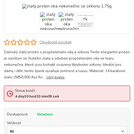
Ohodnotit produkt
Dámský zlatý prsten s propletenými oky a zirkony Tento elegantní prsten
je vyroben ze žlutého zlata a zdoben propletenými oky ve tvaru
nekonečna, které jsou bohatě osázeny třpytivými zirkony. Ideální pro
dámy i děti, tento šperk vyzařuje jemnost a luxus. Materiál: 14 karátové
zlato (585/1000 Au) Ro...
celý popis
Sleva končí:
4
dny
10
hod
33
min
08
sek
Dostupnost
Skladem
Velikost