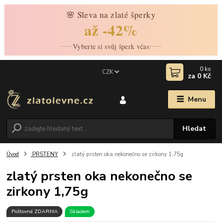
🌸 Sleva na zlaté šperky
až -42%
Vyberte si svůj šperk včas
0
ks
CZK
za
0 Kč
Menu
Hledat
Úvod
PRSTENY
zlatý prsten oka nekonečno se zirkony 1,75g
zlatý prsten oka nekonečno se
zirkony 1,75g
Poštovné ZDARMA
Skladem