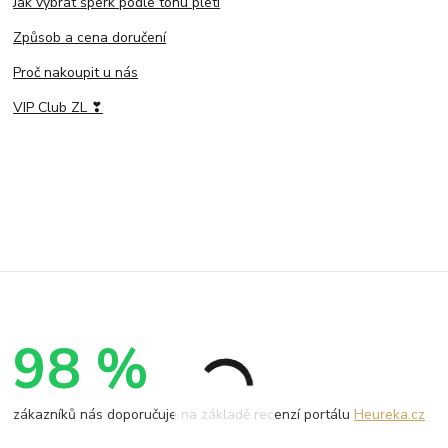
Jak vybrat šperk podle tónu pleti
Způsob a cena doručení
Proč nakoupit u nás
VIP Club ZL ❣
98 %
zákazníků nás doporučuje na základě recenzí portálu
Heureka.cz