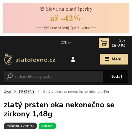
🌸 Sleva na zlaté šperky
až -42%
Vyberte si svůj šperk včas
0
ks
CZK
za
0 Kč
Menu
Hledat
Úvod
PRSTENY
zlatý prsten oka nekonečno se zirkony 1,48g
zlatý prsten oka nekonečno se
zirkony 1,48g
Poštovné ZDARMA
Skladem