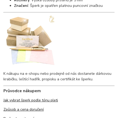
Rozměry
: Výška ozdoby prstenu je 5 mm
Značení
: Šperk je opatřen platnou puncovní značkou
K nákupu na e-shopu nebo prodejně od nás dostanete dárkovou
krabičku, leštící hadřík, propisku a certifikát ke šperku.
Průvodce nákupem
Jak vybrat šperk podle tónu pleti
Způsob a cena doručení