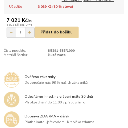
Ušetříte
3 039 Kč (
30
% sleva)
7 021 Kč
/
ks
5 803 Kč
bez DPH
Přidat do košíku
Číslo produktu:
N5291-585/1000
Materiál šperku:
žluté zlato
Ověřeno zákazníky
Doporučuje nás 98 % našich zákazníků
Odesíláme ihned, na vrácení máte 30 dnů
Při objednání do 11:00 v pracovním dni
Doprava ZDARMA + dárek
Platba kartou/převodem | Krabička zdarma