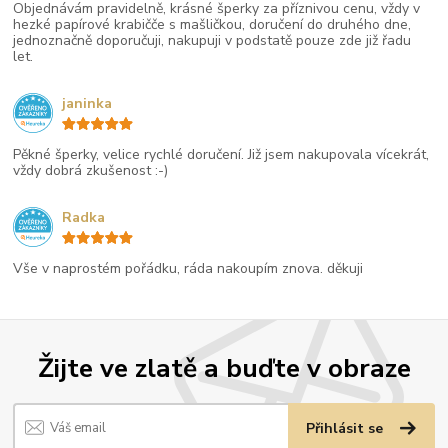
Objednávám pravidelně, krásné šperky za příznivou cenu, vždy v
hezké papírové krabičče s mašličkou, doručení do druhého dne,
jednoznačně doporučuji, nakupuji v podstatě pouze zde již řadu
let.
janinka
Pěkné šperky, velice rychlé doručení. Již jsem nakupovala vícekrát,
vždy dobrá zkušenost :-)
Radka
Vše v naprostém pořádku, ráda nakoupím znova. děkuji
Žijte ve zlatě a buďte v obraze
Přihlásit se