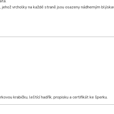
ata.
a, jehož vrcholky na každé straně jsou osazeny nádherným blýsk
ou krabičku, leštící hadřík, propisku a certifikát ke šperku.