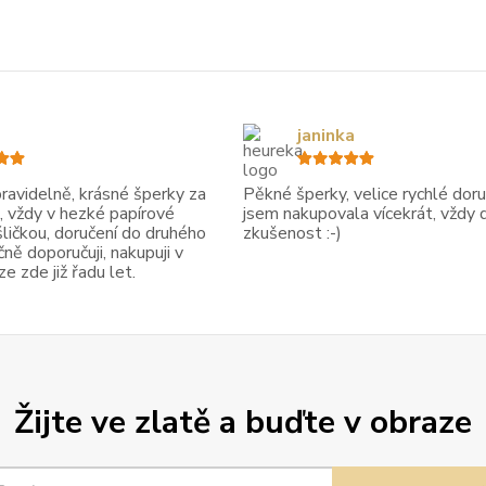
janinka
avidelně, krásné šperky za
Pěkné šperky, velice rychlé doruč
, vždy v hezké papírové
jsem nakupovala vícekrát, vždy 
ličkou, doručení do druhého
zkušenost :-)
ně doporučuji, nakupuji v
 zde již řadu let.
Žijte ve zlatě a buďte v obraze