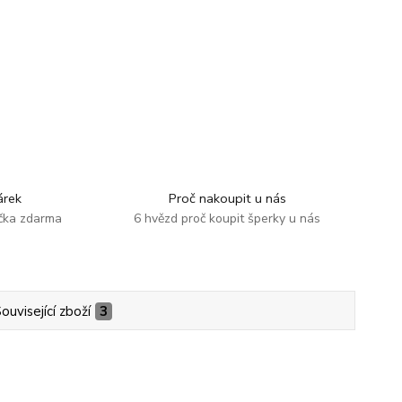
rek
Proč nakoupit u nás
ička zdarma
6 hvězd proč koupit šperky u nás
ouvisející zboží
3