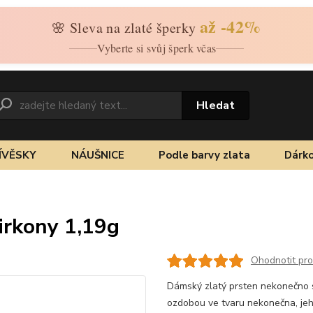
až -42%
🌸 Sleva na zlaté šperky
Vyberte si svůj šperk včas
Hledat
ÍVĚSKY
NÁUŠNICE
Podle barvy zlata
Dárko
irkony 1,19g
Ohodnotit pr
Dámský zlatý prsten nekonečno se
ozdobou ve tvaru nekonečna, je