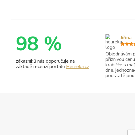
98 %
Jiřina
Objednávám pr
příznivou cenu
zákazníků nás doporučuje na
krabičče s maš
základě recenzí portálu
Heureka.cz
dne, jednoznač
podstatě pouze