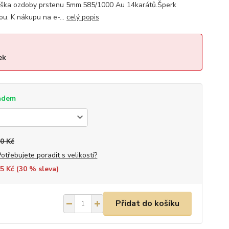
ýška ozdoby prstenu 5mm.585/1000 Au 14karátů.Šperk
u. K nákupu na e-...
celý popis
ek
adem
0 Kč
Potřebujete poradit s velikostí?
5 Kč (
30
% sleva)
Přidat do košíku