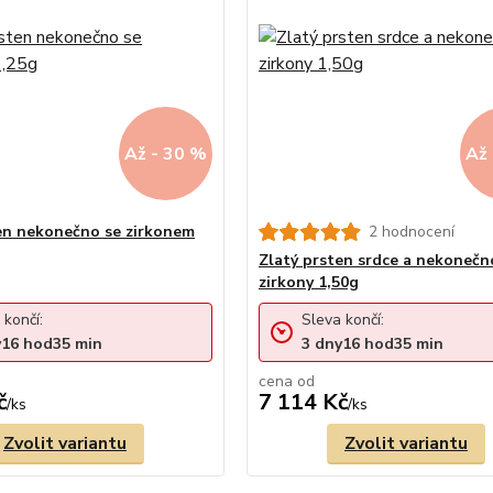
Až - 30 %
Až 
en nekonečno se zirkonem
2 hodnocení
Zlatý prsten srdce a nekonečn
zirkony 1,50g
 končí:
Sleva končí:
y
16
hod
35
min
3
dny
16
hod
35
min
cena od
č
7 114 Kč
/
ks
/
ks
Zvolit variantu
Zvolit variantu