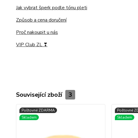
Jak vybrat šperk podle tónu pleti
Způsob a cena doručení
Proč nakoupit u nás
VIP Club ZL ❣
Související zboží
3