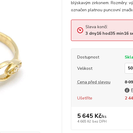
blýskavým zirkonem. Rozměry: v
označen platnou puncovní značko
Sleva končí:
3
dny
16
hod
35
min
16
s
Dostupnost
Skl
Velikost
Cena před slevou
8 09
Ušetříte
2 44
5 645 Kč
/
ks
4 665 Kč
bez DPH