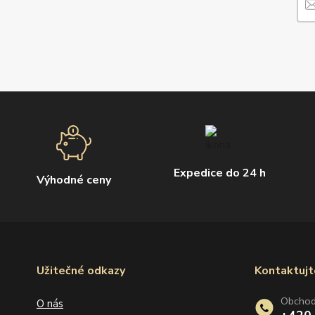
Expedice do 24 h
Výhodné ceny
Užitečné odkazy
Kontaktujt
Obcho
O nás