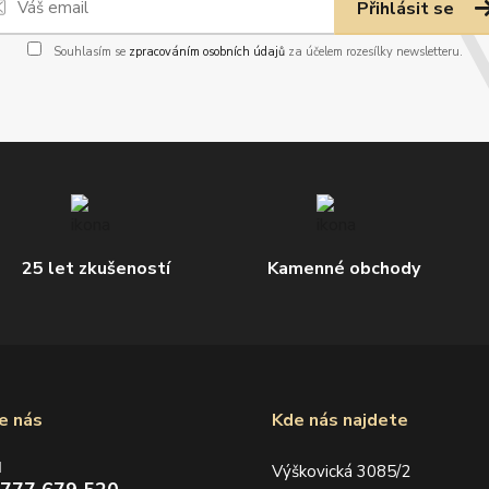
Přihlásit se
Souhlasím se
zpracováním osobních údajů
za účelem rozesílky newsletteru.
25 let zkušeností
Kamenné obchody
e nás
Kde nás najdete
d
Výškovická 3085/2