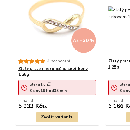
Až - 30 %
4 hodnocení
Zlatý prst
1,25g
Zlatý prsten nekonečno se zirkony
1,25g
Sleva končí:
Sleva
3
dny
16
hod
35
min
3
dn
cena od
cena od
5 933 Kč
6 166 K
/
ks
Zvolit variantu