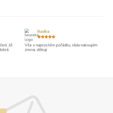
Radka
ení. Již
Vše v naprostém pořádku, ráda nakoupím
dobrá
znova. děkuji