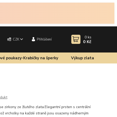
0
ks
CZK
Přihlášení
0 Kč
vé poukazy-Krabičky na šperky
Výkup zlata
odukt
 zirkony ze žlutého zlata.Elegantní prsten s centrální
hož vrcholky na každé straně jsou osazeny nádherným