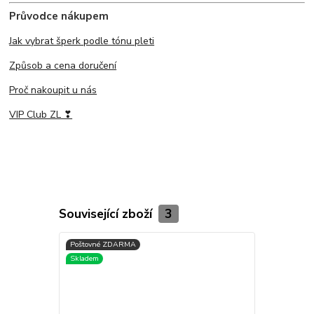
Průvodce nákupem
Jak vybrat šperk podle tónu pleti
Způsob a cena doručení
Proč nakoupit u nás
VIP Club ZL ❣
Související zboží
3