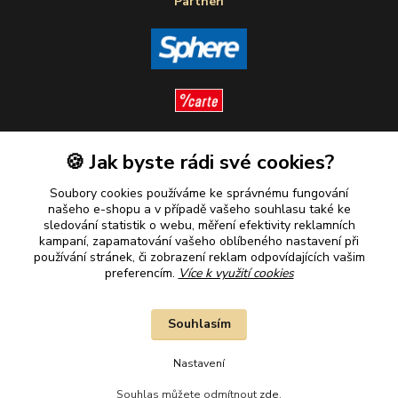
Partneři
🍪 Jak byste rádi své cookies?
Sledujte nás
Soubory cookies používáme ke správnému fungování
našeho e-shopu a v případě vašeho souhlasu také ke
sledování statistik o webu, měření efektivity reklamních
kampaní, zapamatování vašeho oblíbeného nastavení při
Plaťte u nás bezpečně
používání stránek, či zobrazení reklam odpovídajících vašim
preferencím.
Více k využití cookies
Souhlasím
Nastavení
Souhlas můžete odmítnout
zde
.