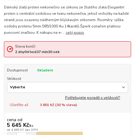
Dámský zlatý prsten nekonečno se zirkony ze žlutého zlata.Elegantní
prsten s centrální ozdobou ve tvaru nekonečna, jehož vrcholky na každé
straně jsou osazeny nádherným blýskavým zirkonem. Rozměry: výška
ozdoby prstenu 5mm.585/1000 Au 14karátů.Šperk označen platnou
puncovní značkou. K nákupu na e-...
celý popis
Sleva končí:
2
dny
04
hod
37
min
29
sek
Dostupnost
Skladem
Velikost
Potřebujete poradit s velikostí?
Ušetříte až
3 801 Kč (
30
% sleva)
cena od
5 645 Kč
/
ks
od
4 665 Kč
bez DPH