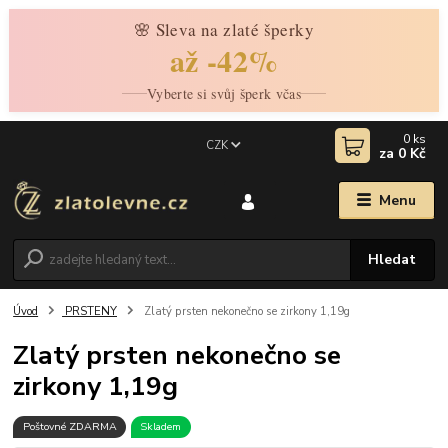
🌸 Sleva na zlaté šperky
až -42%
Vyberte si svůj šperk včas
0
ks
CZK
za
0 Kč
Menu
Hledat
Úvod
PRSTENY
Zlatý prsten nekonečno se zirkony 1,19g
Zlatý prsten nekonečno se
zirkony 1,19g
Poštovné ZDARMA
Skladem