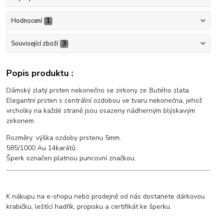
Hodnocení
1
Související zboží
3
Popis produktu :
Dámský zlatý prsten nekonečno se zirkony ze žlutého zlata.
Elegantní prsten s centrální ozdobou ve tvaru nekonečna, jehož
vrcholky na každé straně jsou osazeny nádherným blýskavým
zirkonem.
Rozměry: výška ozdoby prstenu 5mm.
585/1000 Au 14karátů.
Šperk označen platnou puncovní značkou.
K nákupu na e-shopu nebo prodejně od nás dostanete dárkovou
krabičku, leštící hadřík, propisku a certifikát ke šperku.