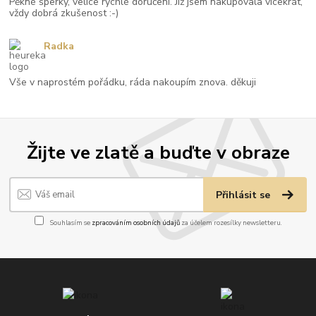
Pěkné šperky, velice rychlé doručení. Již jsem nakupovala vícekrát,
vždy dobrá zkušenost :-)
Radka
Vše v naprostém pořádku, ráda nakoupím znova. děkuji
Žijte ve zlatě a buďte v obraze
Přihlásit se
Souhlasím se
zpracováním osobních údajů
za účelem rozesílky newsletteru.