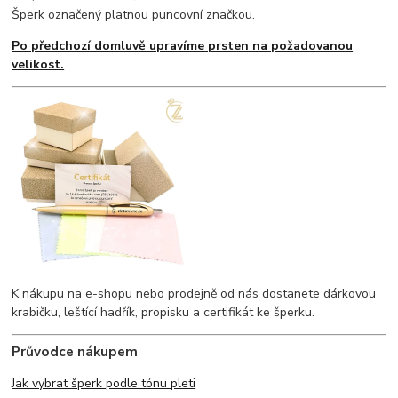
Šperk označený platnou puncovní značkou.
Po předchozí domluvě upravíme prsten na požadovanou
velikost.
K nákupu na e-shopu nebo prodejně od nás dostanete dárkovou
krabičku, leštící hadřík, propisku a certifikát ke šperku.
Průvodce nákupem
Jak vybrat šperk podle tónu pleti