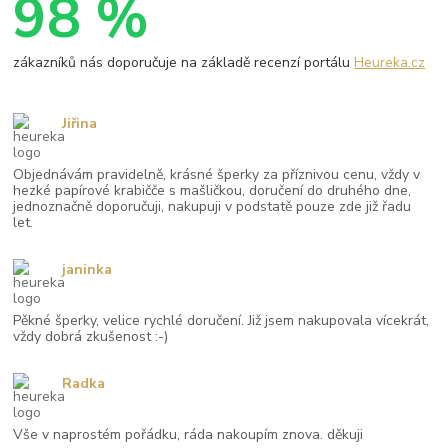
98 %
zákazníků nás doporučuje na základě recenzí portálu
Heureka.cz
Jiřina
Objednávám pravidelně, krásné šperky za příznivou cenu, vždy v
hezké papírové krabičče s mašličkou, doručení do druhého dne,
jednoznačně doporučuji, nakupuji v podstatě pouze zde již řadu
let.
janinka
Pěkné šperky, velice rychlé doručení. Již jsem nakupovala vícekrát,
vždy dobrá zkušenost :-)
Radka
Vše v naprostém pořádku, ráda nakoupím znova. děkuji