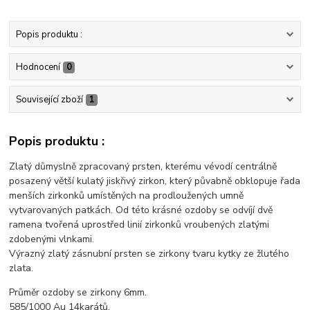
Popis produktu :
Hodnocení
0
Související zboží
1
Popis produktu :
Zlatý důmyslně zpracovaný prsten, kterému vévodí centrálně
posazený větší kulatý jiskřivý zirkon, který půvabně obklopuje řada
menších zirkonků umístěných na prodloužených umně
vytvarovaných patkách. Od této krásné ozdoby se odvíjí dvě
ramena tvořená uprostřed linií zirkonků vroubených zlatými
zdobenými vlnkami.
Výrazný zlatý zásnubní prsten se zirkony tvaru kytky ze žlutého
zlata.
Průměr ozdoby se zirkony 6mm.
585/1000 Au 14karátů.