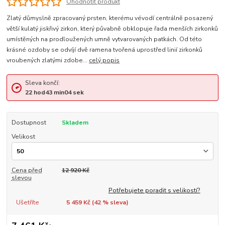
Ohodnotit produkt
Zlatý důmyslně zpracovaný prsten, kterému vévodí centrálně posazený
větší kulatý jiskřivý zirkon, který půvabně obklopuje řada menších zirkonků
umístěných na prodloužených umně vytvarovaných patkách. Od této
krásné ozdoby se odvíjí dvě ramena tvořená uprostřed linií zirkonků
vroubených zlatými zdobe...
celý popis
Sleva končí:
22
hod
43
min
03
sek
Dostupnost
Skladem
Velikost
Cena před
12 920 Kč
slevou
Potřebujete poradit s velikostí?
Ušetříte
5 459 Kč (
42
% sleva)