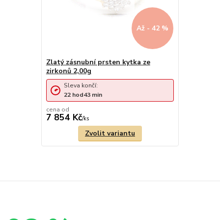
Až - 42 %
Zlatý zásnubní prsten kytka ze
zirkonů 2,00g
Sleva končí:
22
hod
43
min
cena od
7 854 Kč
/
ks
Zvolit variantu