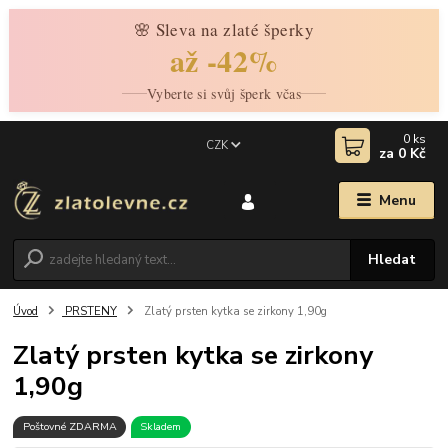
🌸 Sleva na zlaté šperky
až -42%
Vyberte si svůj šperk včas
0
ks
CZK
za
0 Kč
Menu
Hledat
Úvod
PRSTENY
Zlatý prsten kytka se zirkony 1,90g
Zlatý prsten kytka se zirkony
1,90g
Poštovné ZDARMA
Skladem