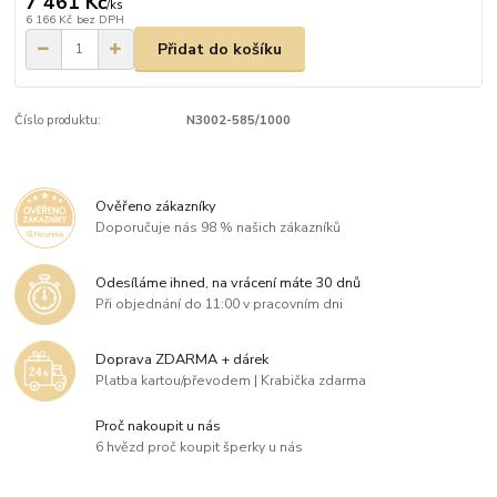
7 461 Kč
/
ks
6 166 Kč
bez DPH
Přidat do košíku
Číslo produktu:
N3002-585/1000
Ověřeno zákazníky
Doporučuje nás 98 % našich zákazníků
Odesíláme ihned, na vrácení máte 30 dnů
Při objednání do 11:00 v pracovním dni
Doprava ZDARMA + dárek
Platba kartou/převodem | Krabička zdarma
Proč nakoupit u nás
6 hvězd proč koupit šperky u nás