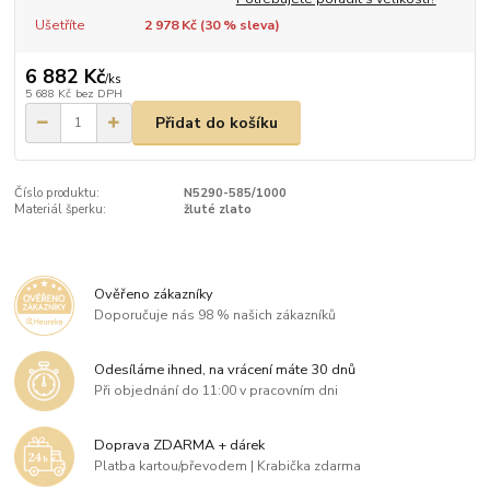
Ušetříte
2 978 Kč (
30
% sleva)
6 882 Kč
/
ks
5 688 Kč
bez DPH
Přidat do košíku
Číslo produktu:
N5290-585/1000
Materiál šperku:
žluté zlato
Ověřeno zákazníky
Doporučuje nás 98 % našich zákazníků
Odesíláme ihned, na vrácení máte 30 dnů
Při objednání do 11:00 v pracovním dni
Doprava ZDARMA + dárek
Platba kartou/převodem | Krabička zdarma