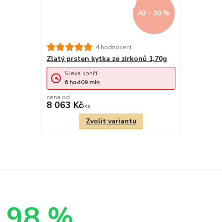
Až - 30 %
4 hodnocení
Zlatý prsten kytka ze zirkonů 1,70g
Sleva končí:
6
hod
09
min
cena od
8 063 Kč
/
ks
Zvolit variantu
98 %