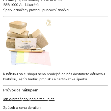
585/1000 Au 14karátů.
Šperk označený platnou puncovní značkou.
K nákupu na e-shopu nebo prodejně od nás dostanete dárkovou
krabičku, leštící hadřík, propisku a certifikát ke šperku.
Průvodce nákupem
Jak vybrat šperk podle tónu pleti
Způsob a cena doručení