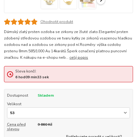
Ohodnotit produkt
Dámský zlatý prsten ozdoba se zirkony ze žluté zlato.Elegantní prsten
zdobený středovou ozdobou ve tvaru kytky ze zirkonů vsazenou hladkou
ozdobou nad a ozdobou se zirkony pod ní.Rozměry: výška ozdoby
prstenu 8mm.585/1000 Au 14karátů.Šperk označený platnou puncovní
značkou. K nákupu na e-shopu neb...
celý popis
Sleva končí:
6
hod
09
min
33
sek
Dostupnost
Skladem
Velikost
Cena před
9 860 Kč
slevou
Potřebujete poradit s velikostí?