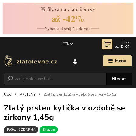
🌸 Sleva na zlaté šperky
až -42%
Vyberte si svůj šperk včas
0
ks
CZK
za
0 Kč
Menu
Hledat
Úvod
PRSTENY
Zlatý prsten kytička v ozdobě se zirkony 1,45g
Zlatý prsten kytička v ozdobě se
zirkony 1,45g
Poštovné ZDARMA
Skladem