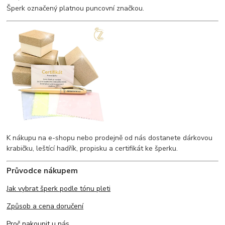
Šperk označený platnou puncovní značkou.
K nákupu na e-shopu nebo prodejně od nás dostanete dárkovou
krabičku, leštící hadřík, propisku a certifikát ke šperku.
Průvodce nákupem
Jak vybrat šperk podle tónu pleti
Způsob a cena doručení
Proč nakoupit u nás