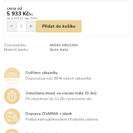
cena od
5 933 Kč
/
ks
od
4 904 Kč
bez DPH
Přidat do košíku
Číslo produktu:
N5593-585/1000
Materiál šperku:
žluté zlato
Ověřeno zákazníky
Doporučuje nás 98 % našich zákazníků
Odesíláme ihned, na vrácení máte 30 dnů
Při objednání do 11:00 v pracovním dni
Doprava ZDARMA + dárek
Platba kartou/převodem | Krabička zdarma