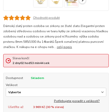
Ohodnotit produkt
Dámský zlatý prsten ozdoba se zirkony ze žluté zlato.Elegantní prsten
zdobený středovou ozdobou ve tvaru kytky ze zirkonů vsazenou hladkou
ozdobou nad a ozdobou se zirkony pod ní.Rozměry: výška ozdoby
prstenu 8mm.585/1000 Au 14karátů.Šperk označený platnou puncovní
značkou. K nákupu na e-shopu neb...
celý popis
Sleva končí:
2
dny
02
hod
53
min
43
sek
Dostupnost
Skladem
Velikost
Potřebujete poradit s velikostí?
Ušetříte až
3 969 Kč (
30
% sleva)