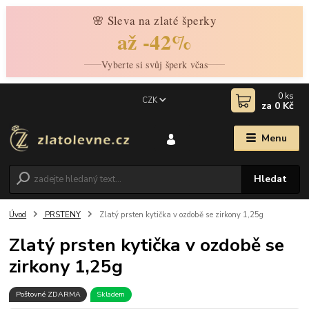
🌸 Sleva na zlaté šperky
až -42%
Vyberte si svůj šperk včas
0
ks
CZK
za
0 Kč
Menu
Hledat
Úvod
PRSTENY
Zlatý prsten kytička v ozdobě se zirkony 1,25g
Zlatý prsten kytička v ozdobě se
zirkony 1,25g
Poštovné ZDARMA
Skladem