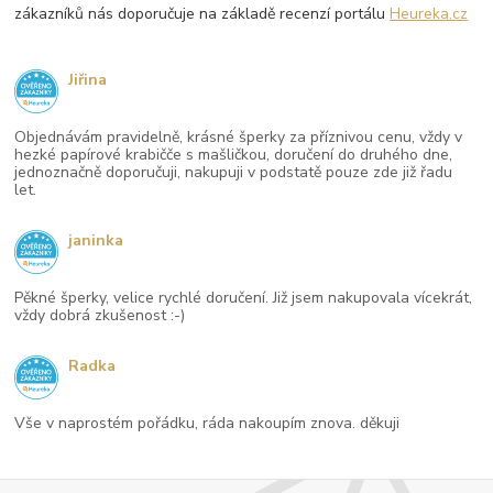
zákazníků nás doporučuje na základě recenzí portálu
Heureka.cz
Jiřina
Objednávám pravidelně, krásné šperky za příznivou cenu, vždy v
hezké papírové krabičče s mašličkou, doručení do druhého dne,
jednoznačně doporučuji, nakupuji v podstatě pouze zde již řadu
let.
janinka
Pěkné šperky, velice rychlé doručení. Již jsem nakupovala vícekrát,
vždy dobrá zkušenost :-)
Radka
Vše v naprostém pořádku, ráda nakoupím znova. děkuji