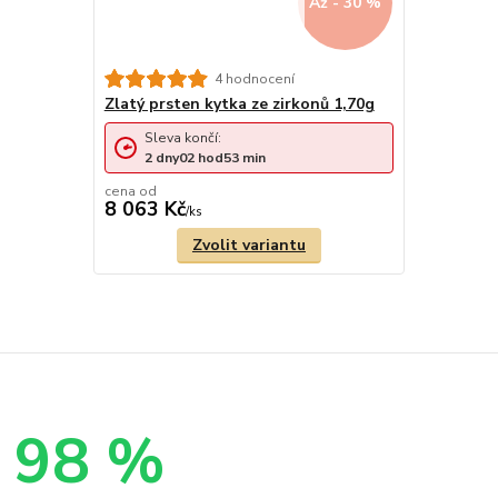
Až - 30 %
4 hodnocení
Zlatý prsten kytka ze zirkonů 1,70g
Sleva končí:
2
dny
02
hod
53
min
cena od
8 063 Kč
/
ks
Zvolit variantu
98 %