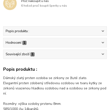
Proč nakoupit u nás
6 hvězd proč koupit šperky u nás
Popis produktu :
Hodnocení
1
Související zboží
1
Popis produktu :
Dámský zlatý prsten ozdoba se zirkony ze žluté zlato.
Elegantní prsten zdobený středovou ozdobou ve tvaru kytky ze
zirkonů vsazenou hladkou ozdobou nad a ozdobou se zirkony pod
ní.
Rozměry: výška ozdoby prstenu 8mm.
585/1000 Au 14karátů.