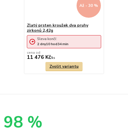
Až - 30 %
Zlatý prsten kroužek dva pruhy
zirkonů 2,42g
Sleva končí:
2
dny
10
hod
34
min
cena od
11 476 Kč
/
ks
Zvolit variantu
98 %