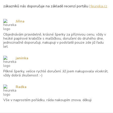
zákazníků nás doporučuje na základě recenzí portálu
Heureka.cz
Jiřina
Objednávám pravidelně, krásné šperky za příznivou cenu, vždy v
hezké papírové krabičče s mašličkou, doručení do druhého dne,
jednoznačně doporučuji, nakupuji v podstatě pouze zde již řadu
let.
janinka
Pěkné šperky, velice rychlé doručení. Již jsem nakupovala vícekrát,
vždy dobrá zkušenost :-)
Radka
Vše v naprostém pořádku, ráda nakoupím znova. děkuji