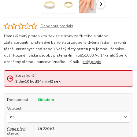
Ohodnotit produkt
Dámský zlatý prsten kroužek se zirkony ze žlutého a bílého
zlata.Elegantní prsten dvě barvy zlata zdobený dvěma řadami zirkonů
těsně umístěných nad sebou.Něžný zlatý prsten pro jemnou ženskou
duši. Rozměr: výška ozdoby prstenu 4mm.585/1000 Au 14karátů.Šperk
označený platnou puncovní značkou. K nák...
celý popis
Sleva končí:
2
dny
10
hod
34
min
41
sek
Dostupnost
Skladem
Velikost
Cena před
19 720 Kč
slevou