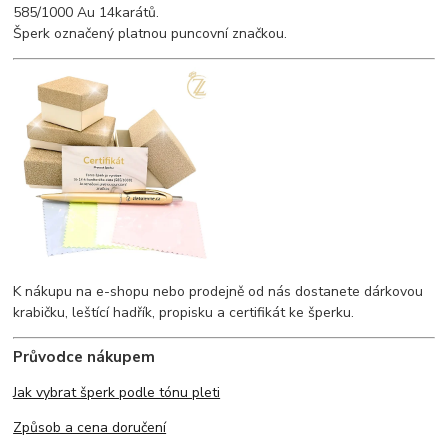
585/1000 Au 14karátů.
Šperk označený platnou puncovní značkou.
K nákupu na e-shopu nebo prodejně od nás dostanete dárkovou
krabičku, leštící hadřík, propisku a certifikát ke šperku.
Průvodce nákupem
Jak vybrat šperk podle tónu pleti
Způsob a cena doručení