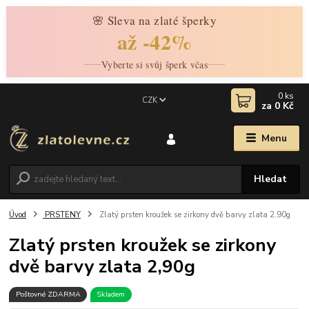
🌸 Sleva na zlaté šperky
až -42%
Vyberte si svůj šperk včas
0
ks
CZK
za
0 Kč
Menu
Hledat
Úvod
PRSTENY
Zlatý prsten kroužek se zirkony dvě barvy zlata 2,90g
Zlatý prsten kroužek se zirkony
dvě barvy zlata 2,90g
Poštovné ZDARMA
Skladem