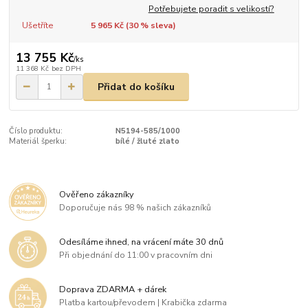
Potřebujete poradit s velikostí?
Ušetříte
5 965 Kč (
30
% sleva)
13 755 Kč
/
ks
11 368 Kč
bez DPH
Přidat do košíku
Číslo produktu:
N5194-585/1000
Materiál šperku:
bílé / žluté zlato
Ověřeno zákazníky
Doporučuje nás 98 % našich zákazníků
Odesíláme ihned, na vrácení máte 30 dnů
Při objednání do 11:00 v pracovním dni
Doprava ZDARMA + dárek
Platba kartou/převodem | Krabička zdarma