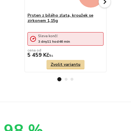
Prsten z bílého zlata, kroužek se
Zlatý prst
zirkonem 1,15g
Sleva končí:
Sleva 
3
dny
11
hod
46
min
3
dny
cena od
cena od
5 459 Kč
4 129 Kč
/
ks
Zvolit variantu
98 %