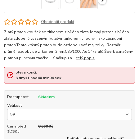
Ohodnotit produkt
Zlatý prsten kroužek se zirkonem z bílého zlata.Jemný prsten z bílého
zlata zdobený vsazeným kulatým zirkonem vhodný i jako zásnubní
prsten.Tento krásný prsten bude ozdobou své majitelky. Rozměr:
průměr ozdoby se zirkonem 3mm.585/1000 Au 14karátů.Šperk označený
platnou puncovní značkou. K nákupu n...
celý popis
Sleva končí:
3
dny
11
hod
46
min
04
sek
Dostupnost
Skladem
Velikost
Cena před
8 360 Kč
slevou
Potřebujete poradit s velikostí?