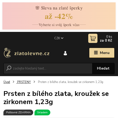
🌸 Sleva na zlaté šperky
až -42%
Vyberte si svůj šperk včas
0
ks
CZK
za
0 Kč
Menu
Hledat
Úvod
PRSTENY
Prsten z bílého zlata, kroužek se zirkonem 1,23g
Prsten z bílého zlata, kroužek se
zirkonem 1,23g
Poštovné ZDARMA
Skladem