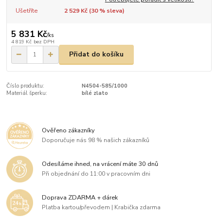
Ušetříte
2 529 Kč (
30
% sleva)
5 831 Kč
/
ks
4 819 Kč
bez DPH
Přidat do košíku
Číslo produktu:
N4504-585/1000
Materiál šperku:
bílé zlato
Ověřeno zákazníky
Doporučuje nás 98 % našich zákazníků
Odesíláme ihned, na vrácení máte 30 dnů
Při objednání do 11:00 v pracovním dni
Doprava ZDARMA + dárek
Platba kartou/převodem | Krabička zdarma