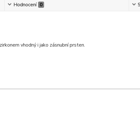
Hodnocení
0
S
irkonem vhodný i jako zásnubní prsten.