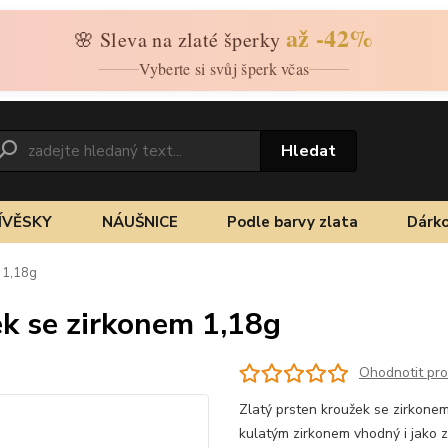
až -42%
🌸 Sleva na zlaté šperky
Vyberte si svůj šperk včas
Hledat
ÍVĚSKY
NÁUŠNICE
Podle barvy zlata
Dárko
m 1,18g
ek se zirkonem 1,18g
Ohodnotit pr
Zlatý prsten kroužek se zirkone
kulatým zirkonem vhodný i jako 