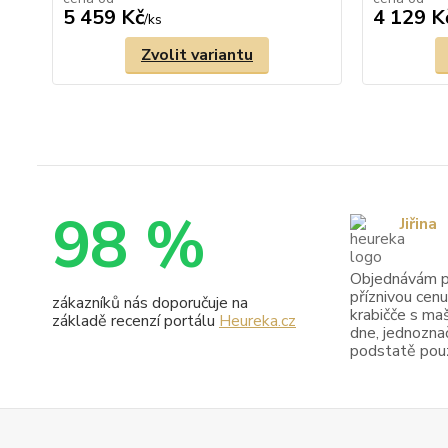
5 459 Kč
4 129 K
/
ks
Zvolit variantu
98 %
Jiřina
Objednávám pr
příznivou cenu
zákazníků nás doporučuje na
krabičče s maš
základě recenzí portálu
Heureka.cz
dne, jednoznač
podstatě pouze