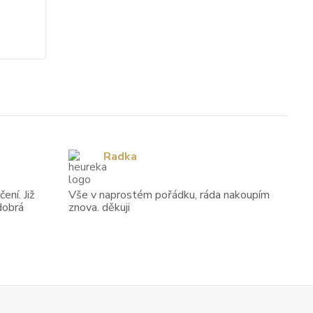
Radka
ení. Již
Vše v naprostém pořádku, ráda nakoupím
dobrá
znova. děkuji