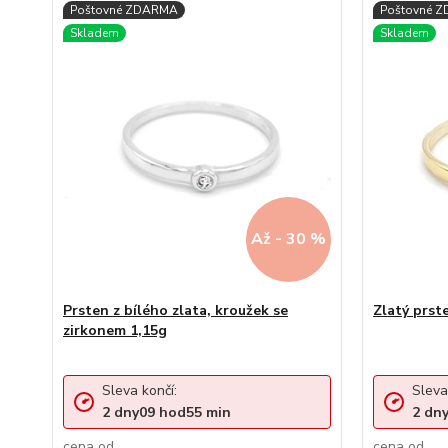
Až - 30 %
Prsten z bílého zlata, kroužek se
Zlatý prst
zirkonem 1,15g
Sleva končí:
Sleva
2
dny
09
hod
55
min
2
dn
cena od
cena od