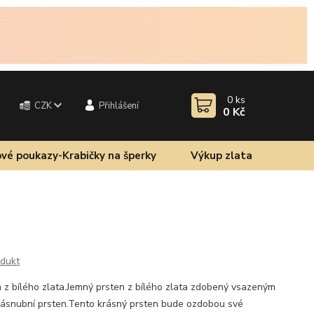
0
ks
CZK
Přihlášení
0 Kč
vé poukazy-Krabičky na šperky
Výkup zlata
odukt
m z bílého zlata.Jemný prsten z bílého zlata zdobený vsazeným
zásnubní prsten.Tento krásný prsten bude ozdobou své