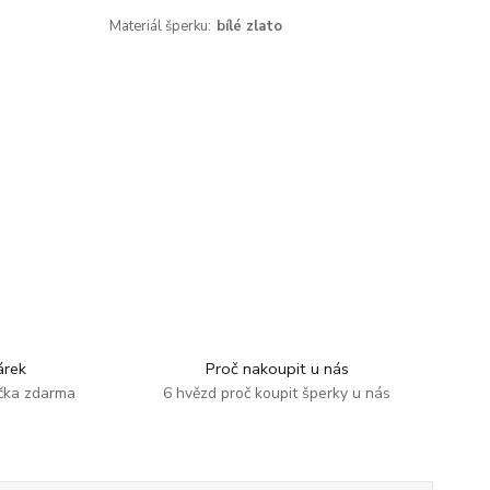
Materiál šperku:
bílé zlato
rek
Proč nakoupit u nás
ička zdarma
6 hvězd proč koupit šperky u nás