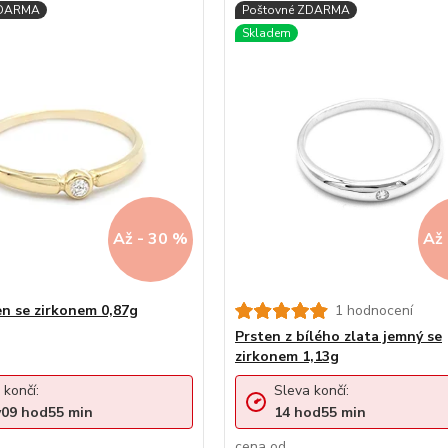
Až - 30 %
Až 
en se zirkonem 0,87g
1 hodnocení
Prsten z bílého zlata jemný se
zirkonem 1,13g
 končí:
Sleva končí:
y
09
hod
55
min
14
hod
55
min
cena od