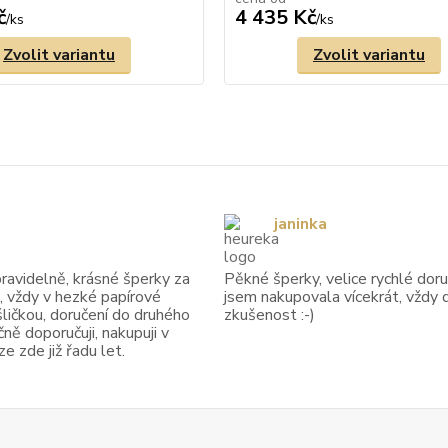
č
4 435 Kč
/
ks
/
ks
Zvolit variantu
Zvolit variantu
janinka
avidelně, krásné šperky za
Pěkné šperky, velice rychlé doruč
, vždy v hezké papírové
jsem nakupovala vícekrát, vždy 
ličkou, doručení do druhého
zkušenost :-)
ně doporučuji, nakupuji v
 zde již řadu let.