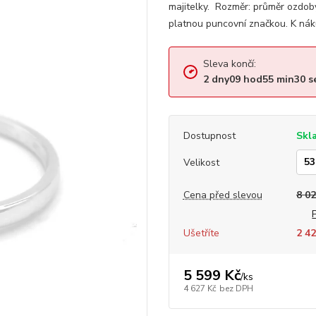
majitelky. Rozměr: průměr ozdo
platnou puncovní značkou. K nák
Sleva končí:
2
dny
09
hod
55
min
29
s
Dostupnost
Skl
Velikost
Cena před slevou
8 02
Ušetříte
2 42
5 599 Kč
/
ks
4 627 Kč
bez DPH