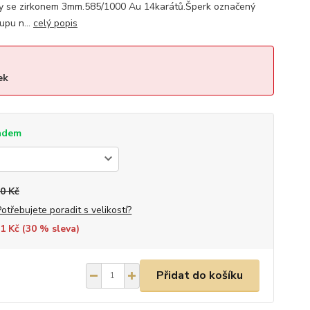
by se zirkonem 3mm.585/1000 Au 14karátů.Šperk označený
upu n...
celý popis
ek
adem
0 Kč
Potřebujete poradit s velikostí?
1 Kč (
30
% sleva)
Přidat do košíku