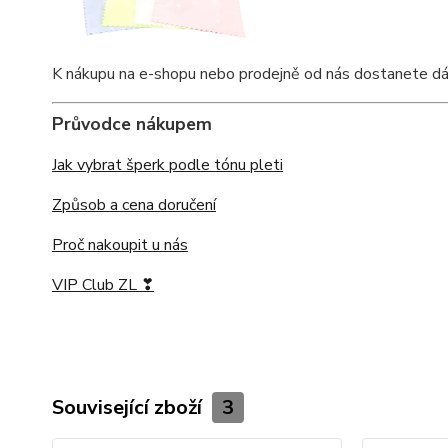
K nákupu na e-shopu nebo prodejně od nás dostanete dárko
Průvodce nákupem
Jak vybrat šperk podle tónu pleti
Způsob a cena doručení
Proč nakoupit u nás
VIP Club ZL ❣
Související zboží
3