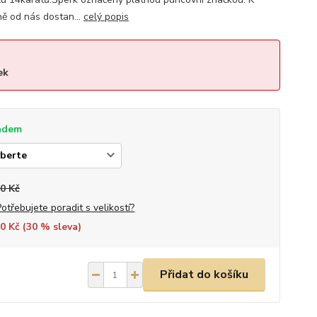
ě od nás dostan...
celý popis
ek
adem
0 Kč
Potřebujete poradit s velikostí?
0 Kč (
30
% sleva)
Přidat do košíku