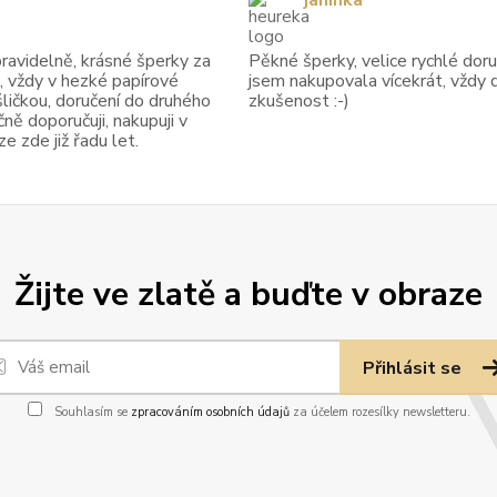
janinka
avidelně, krásné šperky za
Pěkné šperky, velice rychlé doruč
, vždy v hezké papírové
jsem nakupovala vícekrát, vždy 
ličkou, doručení do druhého
zkušenost :-)
ně doporučuji, nakupuji v
 zde již řadu let.
Žijte ve zlatě a buďte v obraze
Přihlásit se
Souhlasím se
zpracováním osobních údajů
za účelem rozesílky newsletteru.