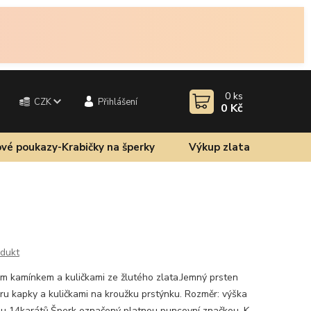
0
ks
CZK
Přihlášení
0 Kč
vé poukazy-Krabičky na šperky
Výkup zlata
odukt
ým kamínkem a kuličkami ze žlutého zlata.Jemný prsten
u kapky a kuličkami na kroužku prstýnku. Rozměr: výška
 14karátů.Šperk označený platnou puncovní značkou. K