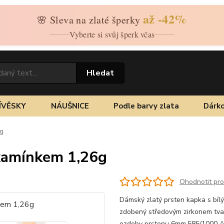
až -42%
🌸 Sleva na zlaté šperky
Vyberte si svůj šperk včas
Hledat
ÍVĚSKY
NÁUŠNICE
Podle barvy zlata
Dárko
6g
 kamínkem 1,26g
Ohodnotit pr
Dámský zlatý prsten kapka s bíl
zdobený středovým zirkonem tvar
ozdoby prstenu 6mm.585/1000 Au