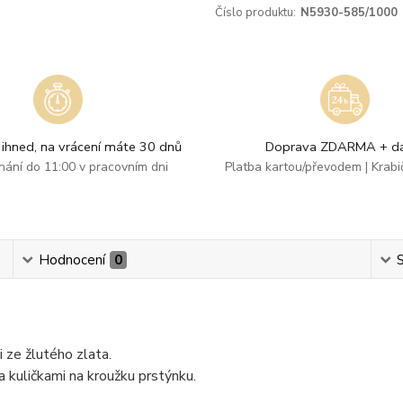
Číslo produktu:
N5930-585/1000
ihned, na vrácení máte 30 dnů
Doprava ZDARMA + dá
dnání do 11:00 v pracovním dni
Platba kartou/převodem | Krab
Hodnocení
0
S
 ze žlutého zlata.
kuličkami na kroužku prstýnku.