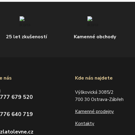
25 let zkušeností
Kamenné obchody
e nás
Kde nás najdete
d
Výškovická 3085/2
 777 679 520
700 30 Ostrava-Zábřeh
Kamenné prodejny
 776 640 719
Kontakty
zlatolevne.cz