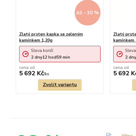
Až - 30 %
Zlatý prsten kapka se zeleným
Zlatý prst
kamínkem 1,20g
kamínkem 
Sleva končí:
Sleva
2
dny
12
hod
59
min
2
dn
cena od
cena od
5 692 Kč
5 692 K
/
ks
Zvolit variantu