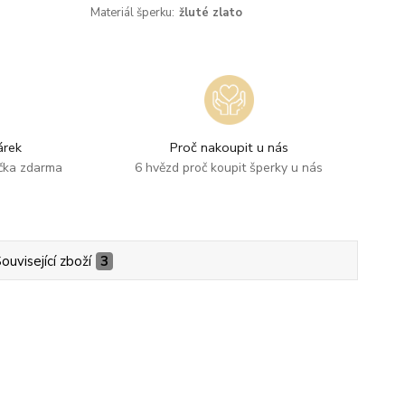
Materiál šperku:
žluté zlato
rek
Proč nakoupit u nás
ička zdarma
6 hvězd proč koupit šperky u nás
ouvisející zboží
3