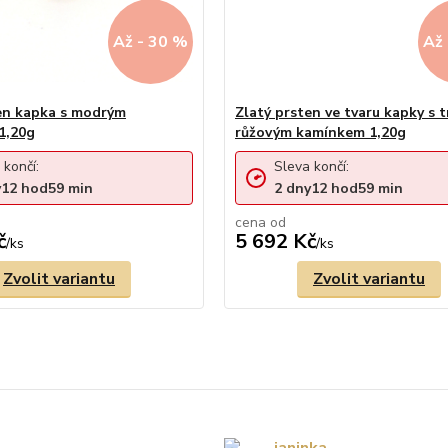
Až - 30 %
Až 
en kapka s modrým
Zlatý prsten ve tvaru kapky s 
1,20g
růžovým kamínkem 1,20g
 končí:
Sleva končí:
y
12
hod
59
min
2
dny
12
hod
59
min
cena od
č
5 692 Kč
/
ks
/
ks
Zvolit variantu
Zvolit variantu