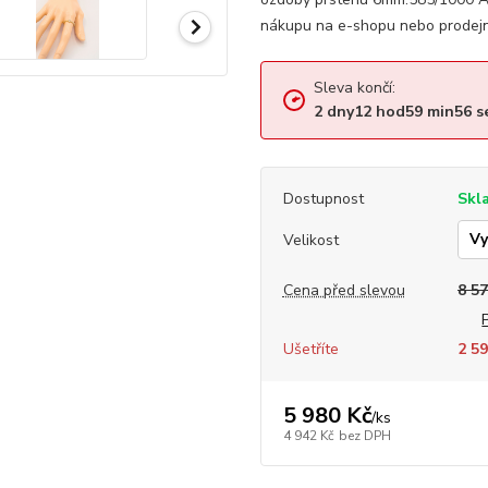
nákupu na e-shopu nebo prodejn
Sleva končí:
2
dny
12
hod
59
min
55
s
Dostupnost
Skl
Velikost
Cena před slevou
8 57
Ušetříte
2 59
5 980 Kč
/
ks
4 942 Kč
bez DPH