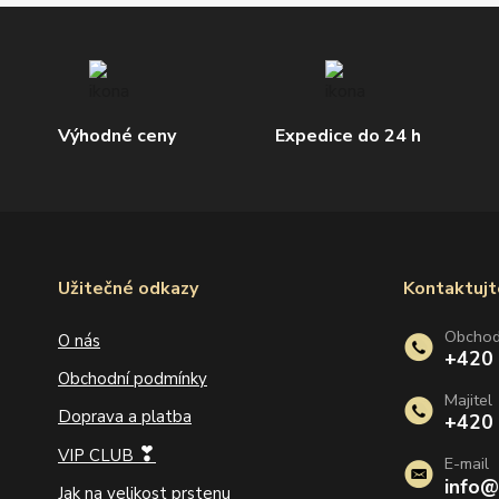
Výhodné ceny
Expedice do 24 h
Užitečné odkazy
Kontaktujt
Obcho
O nás
+420
Obchodní podmínky
Majitel
Doprava a platba
+420
❣
VIP CLUB
E-mail
info@
Jak na velikost prstenu