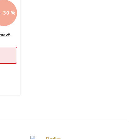
- 30 %
tmavě