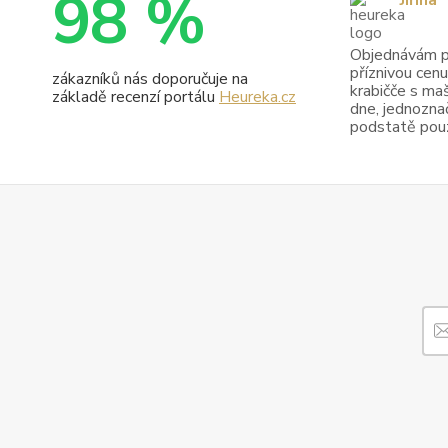
98 %
Jiřina
Objednávám pr
příznivou cenu
zákazníků nás doporučuje na
krabičče s maš
základě recenzí portálu
Heureka.cz
dne, jednoznač
podstatě pouze