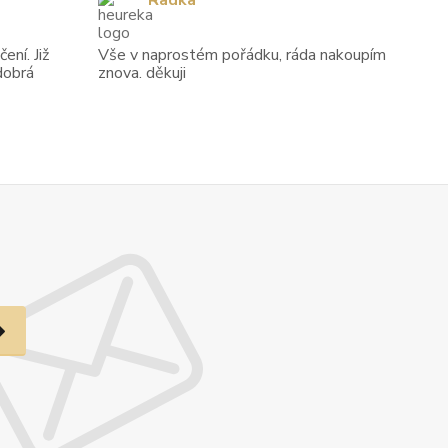
Radka
ení. Již
Vše v naprostém pořádku, ráda nakoupím
dobrá
znova. děkuji