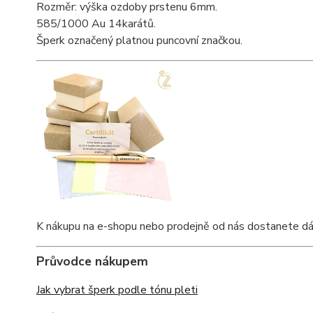
Rozměr: výška ozdoby prstenu 6mm.
585/1000 Au 14karátů.
Šperk označený platnou puncovní značkou.
K nákupu na e-shopu nebo prodejně od nás dostanete dárko
Průvodce nákupem
Jak vybrat šperk podle tónu pleti