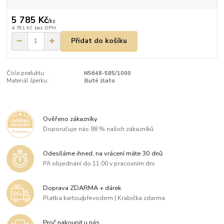
5 785 Kč
/
ks
4 781 Kč
bez DPH
Přidat do košíku
Číslo produktu:
N5648-585/1000
Materiál šperku:
žluté zlato
Ověřeno zákazníky
Doporučuje nás 98 % našich zákazníků
Odesíláme ihned, na vrácení máte 30 dnů
Při objednání do 11:00 v pracovním dni
Doprava ZDARMA + dárek
Platba kartou/převodem | Krabička zdarma
Proč nakoupit u nás