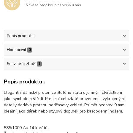
6 hvězd proč koupit šperky u nás
Popis produktu :
Hodnocení
0
Související zboží
1
Popis produktu :
Elegantní dámský prsten ze žlutého zlata s jemným čtyřlístkem
jako symbolem štěstí. Precizní celozlaté provedení s vykrojenými
detaily dodává prstenu nadčasový vzhled. Průměr ozdoby: 9 mm.
Ideální jako dárek nebo stylový doplněk pro každodenní nošení.
585/1000 Au 14 karátů.