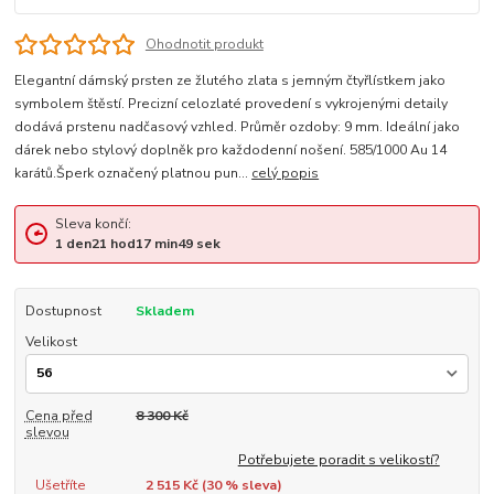
Ohodnotit produkt
Elegantní dámský prsten ze žlutého zlata s jemným čtyřlístkem jako
symbolem štěstí. Precizní celozlaté provedení s vykrojenými detaily
dodává prstenu nadčasový vzhled. Průměr ozdoby: 9 mm. Ideální jako
dárek nebo stylový doplněk pro každodenní nošení. 585/1000 Au 14
karátů.Šperk označený platnou pun...
celý popis
Sleva končí:
1
den
21
hod
17
min
49
sek
Dostupnost
Skladem
Velikost
Cena před
8 300 Kč
slevou
Potřebujete poradit s velikostí?
Ušetříte
2 515 Kč (
30
% sleva)