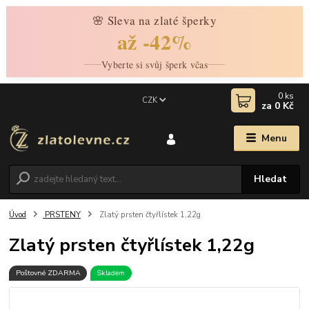
🌸 Sleva na zlaté šperky
až -42%
Vyberte si svůj šperk včas
0
ks
CZK
za
0 Kč
Menu
Hledat
Úvod
PRSTENY
Zlatý prsten čtyřlístek 1,22g
Zlatý prsten čtyřlístek 1,22g
Poštovné ZDARMA
Skladem