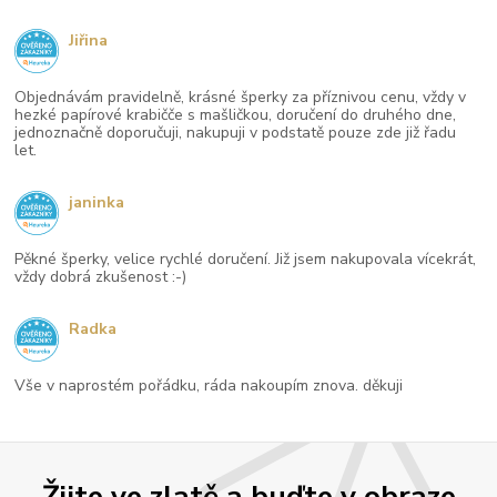
Jiřina
Objednávám pravidelně, krásné šperky za příznivou cenu, vždy v
hezké papírové krabičče s mašličkou, doručení do druhého dne,
jednoznačně doporučuji, nakupuji v podstatě pouze zde již řadu
let.
janinka
Pěkné šperky, velice rychlé doručení. Již jsem nakupovala vícekrát,
vždy dobrá zkušenost :-)
Radka
Vše v naprostém pořádku, ráda nakoupím znova. děkuji
Žijte ve zlatě a buďte v obraze