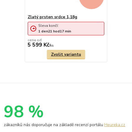
Zlatý prsten srdce 1,18g
Sleva končí:
1
den
21
hod
17
min
cena od
5 599 Kč
/
ks
Zvolit variantu
98 %
zákazníků nás doporučuje na základě recenzí portálu
Heureka.cz