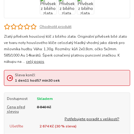
Ohodnotit produkt
Zlatý přívěsek houslový klíč z bílého zlata. Originální přívěsek bílé zlato
ve tvaru noty houslového klíče celozlatý hladký vhodný jako dárek pro
milovníka hudby. Váha: 1,30g. Rozměry: kůň 2x0,8cm, očko 5x3mm.
585/1000 Au 14karátů. Šperk označený platnou puncovní značkou. K
nákupu na ...
celý popis
Sleva končí:
1
den
11
hod
57
min
30
sek
Dostupnost
Skladem
Cena před
8 840 Kč
slevou
Potřebujete poradit s velikostí?
Ušetříte
2 674 Kč (
30
% sleva)