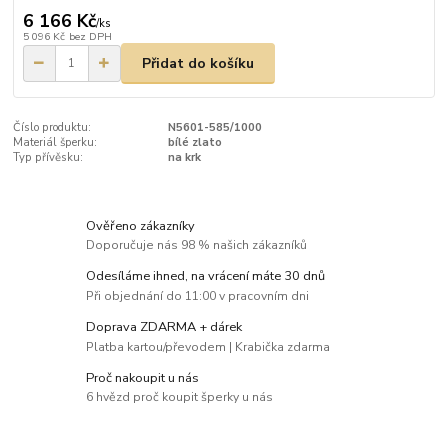
6 166 Kč
/
ks
5 096 Kč
bez DPH
Přidat do košíku
Číslo produktu:
N5601-585/1000
Materiál šperku:
bílé zlato
Typ přívěsku:
na krk
Ověřeno zákazníky
Doporučuje nás 98 % našich zákazníků
Odesíláme ihned, na vrácení máte 30 dnů
Při objednání do 11:00 v pracovním dni
Doprava ZDARMA + dárek
Platba kartou/převodem | Krabička zdarma
Proč nakoupit u nás
6 hvězd proč koupit šperky u nás