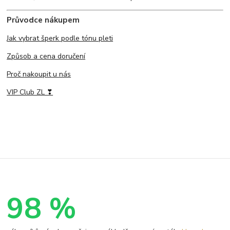
Průvodce nákupem
Jak vybrat šperk podle tónu pleti
Způsob a cena doručení
Proč nakoupit u nás
VIP Club ZL ❣
98 %