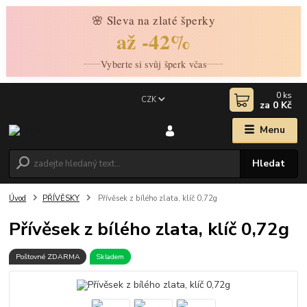
🌸 Sleva na zlaté šperky
až -42%
Vyberte si svůj šperk včas
0
ks
CZK
za
0 Kč
Menu
Hledat
Úvod
PŘÍVĚSKY
Přívěsek z bílého zlata, klíč 0,72g
Přívěsek z bílého zlata, klíč 0,72g
Poštovné ZDARMA
Skladem