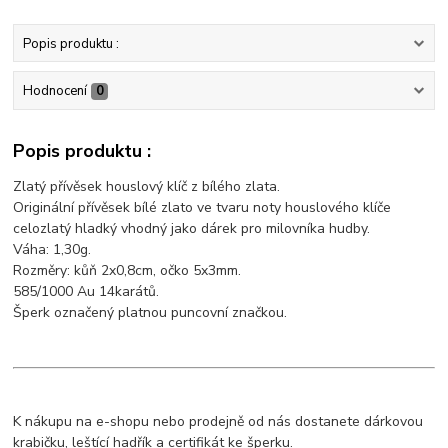
Popis produktu :
Hodnocení
0
Popis produktu :
Zlatý přívěsek houslový klíč z bílého zlata.
Originální přívěsek bílé zlato ve tvaru noty houslového klíče
celozlatý hladký vhodný jako dárek pro milovníka hudby.
Váha: 1,30g.
Rozměry: kůň 2x0,8cm, očko 5x3mm.
585/1000 Au 14karátů.
Šperk označený platnou puncovní značkou.
K nákupu na e-shopu nebo prodejně od nás dostanete dárkovou
krabičku, leštící hadřík a certifikát ke šperku.