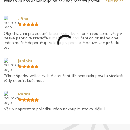
zákazníků nás doporučuje na základě recenzí portálu
Heureka.cz
Jiřina
Objednávám pravidelně, krásné šperky za příznivou cenu, vždy v
hezké papírové krabičče s mašličkou, doručení do druhého dne,
jednoznačně doporučuji, nakupuji v podstatě pouze zde již řadu
let.
janinka
Pěkné šperky, velice rychlé doručení. Již jsem nakupovala vícekrát,
vždy dobrá zkušenost :-)
Radka
Vše v naprostém pořádku, ráda nakoupím znova. děkuji