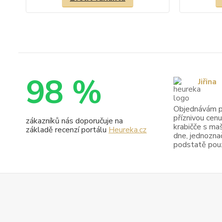
98 %
Jiřina
Objednávám pr
příznivou cenu
zákazníků nás doporučuje na
krabičče s maš
základě recenzí portálu
Heureka.cz
dne, jednoznač
podstatě pouze