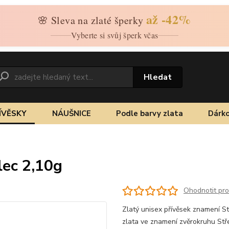
až -42%
🌸 Sleva na zlaté šperky
Vyberte si svůj šperk včas
Hledat
ÍVĚSKY
NÁUŠNICE
Podle barvy zlata
Dárko
lec 2,10g
Ohodnotit pr
Zlatý unisex přívěsek znamení Stř
zlata ve znamení zvěrokruhu St