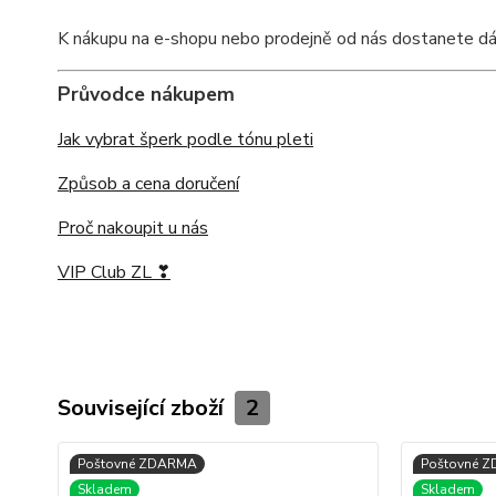
K nákupu na e-shopu nebo prodejně od nás dostanete dárko
Průvodce nákupem
Jak vybrat šperk podle tónu pleti
Způsob a cena doručení
Proč nakoupit u nás
VIP Club ZL ❣
Související zboží
2