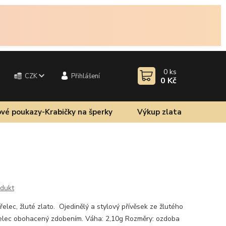
0
ks
CZK
Přihlášení
0 Kč
vé poukazy-Krabičky na šperky
Výkup zlata
odukt
elec, žluté zlato. Ojedinělý a stylový přívěsek ze žlutého
řelec obohacený zdobením. Váha: 2,10g Rozměry: ozdoba