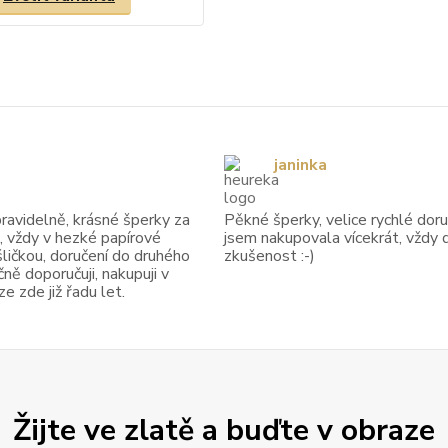
janinka
avidelně, krásné šperky za
Pěkné šperky, velice rychlé doruč
, vždy v hezké papírové
jsem nakupovala vícekrát, vždy 
ličkou, doručení do druhého
zkušenost :-)
ně doporučuji, nakupuji v
 zde již řadu let.
Žijte ve zlatě a buďte v obraze