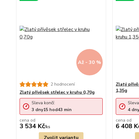
Až - 30 %
2 hodnocení
Zlatý přív
1,35g
Zlatý přívěsek střelec v kruhu 0,70g
Sleva končí:
Sleva
3
dny
15
hod
43
min
4
dn
cena od
cena od
3 534 Kč
6 408 K
/
ks
Zvolit variantu