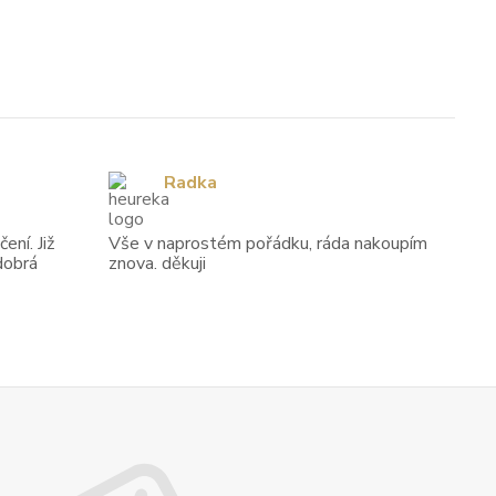
Radka
ení. Již
Vše v naprostém pořádku, ráda nakoupím
dobrá
znova. děkuji