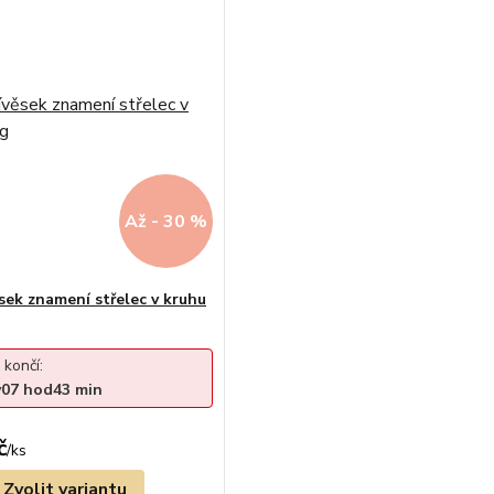
Až - 30 %
ěsek znamení střelec v kruhu
 končí:
y
07
hod
43
min
č
/
ks
Zvolit variantu