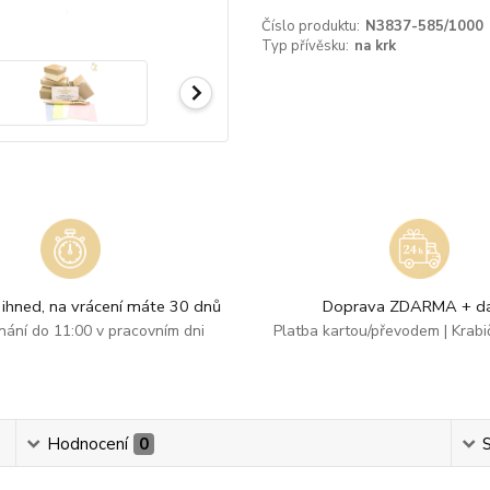
Číslo produktu:
N3837-585/1000
Typ přívěsku:
na krk
ihned, na vrácení máte 30 dnů
Doprava ZDARMA + dá
dnání do 11:00 v pracovním dni
Platba kartou/převodem | Krab
Hodnocení
0
S