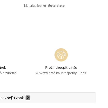
Materiál šperku:
žluté zlato
rek
Proč nakoupit u nás
ička zdarma
6 hvězd proč koupit šperky u nás
ouvisející zboží
2