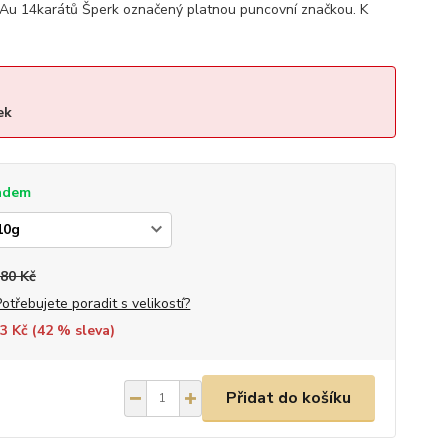
Au 14karátů Šperk označený platnou puncovní značkou. K
ek
adem
280 Kč
Potřebujete poradit s velikostí?
3 Kč (
42
% sleva)
Přidat do košíku