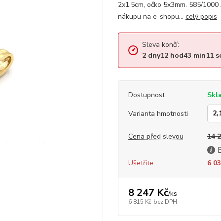
2x1,5cm, očko 5x3mm. 585/1000 
nákupu na e-shopu...
celý popis
Sleva končí:
2
dny
12
hod
43
min
10
s
Dostupnost
Skl
Varianta hmotnosti
Cena před slevou
14 
Ušetříte
6 03
8 247 Kč
/
ks
6 815 Kč
bez DPH