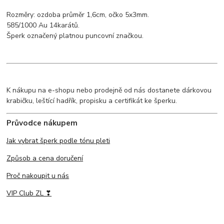
Rozměry: ozdoba průměr 1,6cm, očko 5x3mm.
585/1000 Au 14karátů.
Šperk označený platnou puncovní značkou.
K nákupu na e-shopu nebo prodejně od nás dostanete dárkovou
krabičku, leštící hadřík, propisku a certifikát ke šperku.
Průvodce nákupem
Jak vybrat šperk podle tónu pleti
Způsob a cena doručení
Proč nakoupit u nás
VIP Club ZL ❣