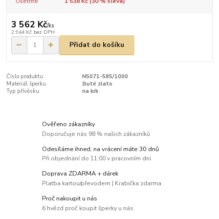
Ušetříte
1 538 Kč (
30
% sleva)
3 562 Kč
/
ks
2 944 Kč
bez DPH
Přidat do košíku
Číslo produktu:
N5071-585/1000
Materiál šperku:
žluté zlato
Typ přívěsku:
na krk
Ověřeno zákazníky
Doporučuje nás 98 % našich zákazníků
Odesíláme ihned, na vrácení máte 30 dnů
Při objednání do 11:00 v pracovním dni
Doprava ZDARMA + dárek
Platba kartou/převodem | Krabička zdarma
Proč nakoupit u nás
6 hvězd proč koupit šperky u nás