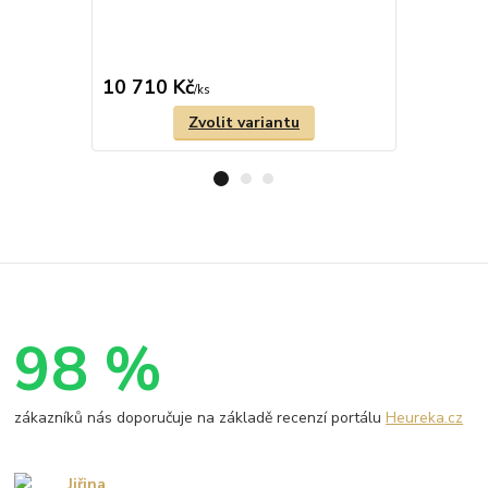
Zlatý přív
10 710 Kč
16 070 
/
ks
Zvolit variantu
98 %
zákazníků nás doporučuje na základě recenzí portálu
Heureka.cz
Jiřina