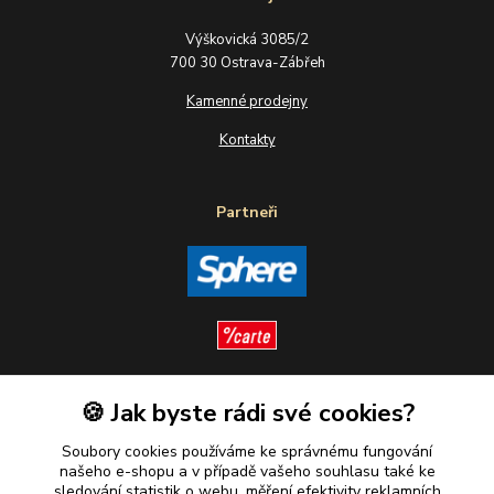
Výškovická 3085/2
700 30 Ostrava-Zábřeh
Kamenné prodejny
Kontakty
Partneři
🍪 Jak byste rádi své cookies?
Sledujte nás
Soubory cookies používáme ke správnému fungování
našeho e-shopu a v případě vašeho souhlasu také ke
sledování statistik o webu, měření efektivity reklamních