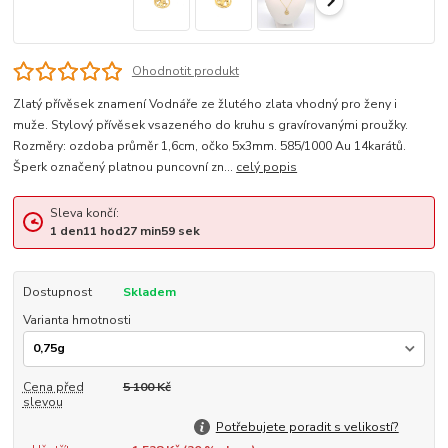
Ohodnotit produkt
Zlatý přívěsek znamení Vodnáře ze žlutého zlata vhodný pro ženy i
muže. Stylový přívěsek vsazeného do kruhu s gravírovanými proužky.
Rozměry: ozdoba průměr 1,6cm, očko 5x3mm. 585/1000 Au 14karátů.
Šperk označený platnou puncovní zn...
celý popis
Sleva končí:
1
den
11
hod
27
min
58
sek
Dostupnost
Skladem
Varianta hmotnosti
Cena před
5 100 Kč
slevou
Potřebujete poradit s velikostí?