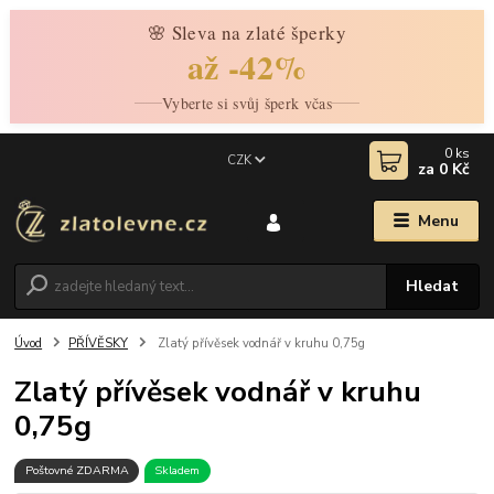
🌸 Sleva na zlaté šperky
až -42%
Vyberte si svůj šperk včas
0
ks
CZK
za
0 Kč
Menu
Hledat
Úvod
PŘÍVĚSKY
Zlatý přívěsek vodnář v kruhu 0,75g
Zlatý přívěsek vodnář v kruhu
0,75g
Poštovné ZDARMA
Skladem