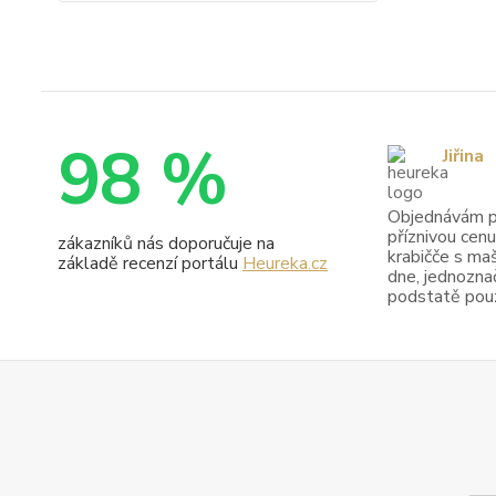
98 %
Jiřina
Objednávám pr
příznivou cenu
zákazníků nás doporučuje na
krabičče s maš
základě recenzí portálu
Heureka.cz
dne, jednoznač
podstatě pouze