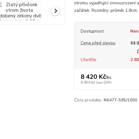
stromu vyjadřující znovuzrození
začátek. Rozměry: průměr 1,8cm, 
Dostupnost
Nen
Cena před slevou
11 
Ušetříte
2 80
8 420 Kč
/
ks
6 959 Kč
bez DPH
Číslo produktu:
N6477-585/1000