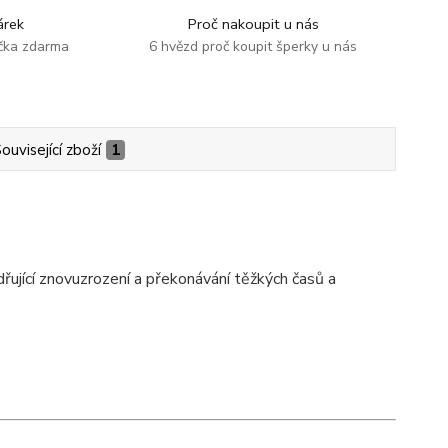
rek
Proč nakoupit u nás
ička zdarma
6 hvězd proč koupit šperky u nás
ouvisející zboží
1
řující
znovuzrození a překonávání těžkých časů a