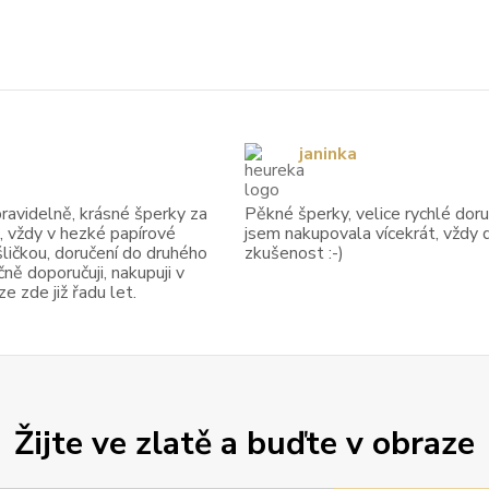
janinka
avidelně, krásné šperky za
Pěkné šperky, velice rychlé doruč
, vždy v hezké papírové
jsem nakupovala vícekrát, vždy 
ličkou, doručení do druhého
zkušenost :-)
ně doporučuji, nakupuji v
 zde již řadu let.
Žijte ve zlatě a buďte v obraze