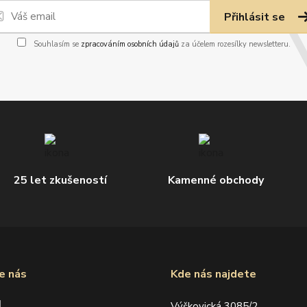
Přihlásit se
Souhlasím se
zpracováním osobních údajů
za účelem rozesílky newsletteru.
25 let zkušeností
Kamenné obchody
e nás
Kde nás najdete
d
Výškovická 3085/2