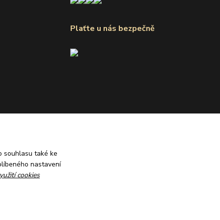
Plaťte u nás bezpečně
 souhlasu také ke
blíbeného nastavení
yužití cookies