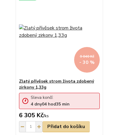
9 040 Kč
- 30 %
Zlatý přívěsek strom života zdobený
zirkony 1,33g
Sleva končí:
4
dny
04
hod
35
min
6 305 Kč
/
ks
Přidat do košíku