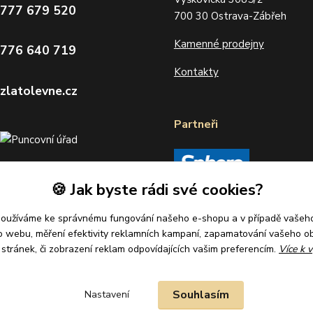
 777 679 520
700 30 Ostrava-Zábřeh
Kamenné prodejny
 776 640 719
Kontakty
zlatolevne.cz
Partneři
🍪 Jak byste rádi své cookies?
používáme ke správnému fungování našeho e-shopu a v případě vašeho
k o webu, měření efektivity reklamních kampaní, zapamatování vašeho o
í stránek, či zobrazení reklam odpovídajících vašim preferencím.
Více k v
Souhlasím
Nastavení
ena.