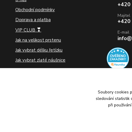
+420
Obchodní podmínky
Majitel
Doprava a platba
+420
❣
VIP CLUB
E-mail
info@
Jak na velikost prstenu
Jak vybrat délku řetízku
Jak vybrat zlaté náušnice
Jak pečovat o šperky
Ochrana osobních údajů
Vrácení zboží a reklamace
Soubory cookies 
sledování statisti
při používán
2010–2026 © B&B Goldinvestic s.r.o. - Všechna práva vyhraz