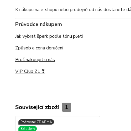
K nákupu na e-shopu nebo prodejně od nás dostanete dárko
Průvodce nákupem
Jak vybrat šperk podle tónu pleti
Způsob a cena doručení
Proč nakoupit u nás
VIP Club ZL ❣
Související zboží
1