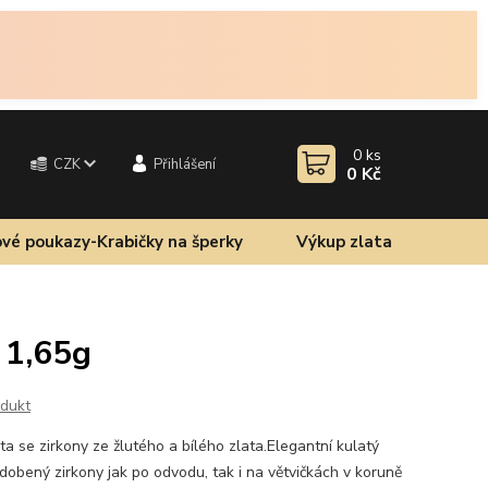
0
ks
CZK
Přihlášení
0 Kč
vé poukazy-Krabičky na šperky
Výkup zlata
 1,65g
odukt
a se zirkony ze žlutého a bílého zlata.Elegantní kulatý
zdobený zirkony jak po odvodu, tak i na větvičkách v koruně