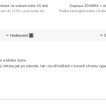
ihned, na vrácení máte 30 dnů
Doprava ZDARMA + dá
dnání do 11:00 v pracovním dni
Platba kartou/převodem | Krab
Hodnocení
0
S
 a bílého zlata.
zirkony jak po odvodu, tak i na větvičkách v koruně stromu vyjad