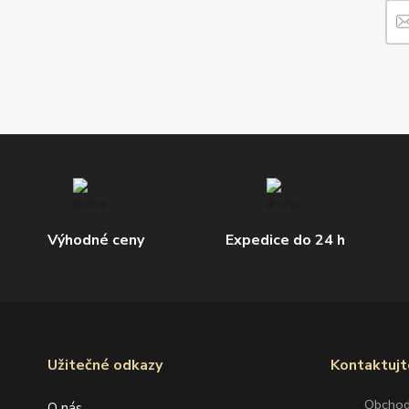
Výhodné ceny
Expedice do 24 h
Užitečné odkazy
Kontaktujt
Obcho
O nás