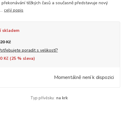
 a překonávání těžkých časů a současně představuje nový
...
celý popis
í skladem
220 Kč
Potřebujete poradit s velikostí?
0 Kč (
25
% sleva)
Momentálně není k dispozici
Typ přívěsku:
na krk