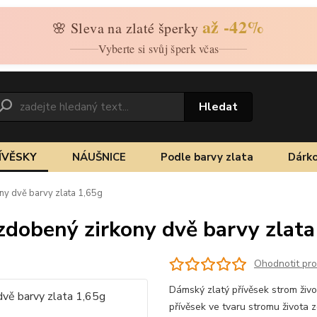
až -42%
🌸 Sleva na zlaté šperky
Vyberte si svůj šperk včas
Hledat
ÍVĚSKY
NÁUŠNICE
Podle barvy zlata
Dárko
ny dvě barvy zlata 1,65g
 zdobený zirkony dvě barvy zlata
Ohodnotit pr
Dámský zlatý přívěsek strom život
přívěsek ve tvaru stromu života 