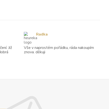
Radka
ení. Již
Vše v naprostém pořádku, ráda nakoupím
dobrá
znova. děkuji