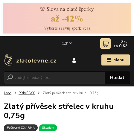
🌸 Sleva na zlaté šperky
až -42%
Vyberte si svůj šperk včas
0
ks
CZK
za
0 Kč
Menu
Hledat
Úvod
PŘÍVĚSKY
Zlatý přívěsek střelec v kruhu 0,75g
Zlatý přívěsek střelec v kruhu
0,75g
Poštovné ZDARMA
Skladem