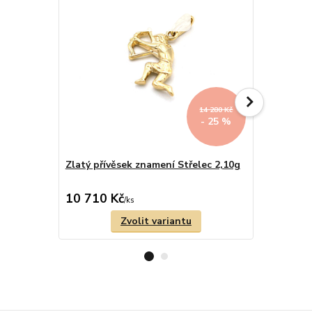
14 280 Kč
- 25 %
Zlatý přívěsek znamení Střelec 2,10g
Zlatý přív
10 710 Kč
16 070 
/
ks
Zvolit variantu