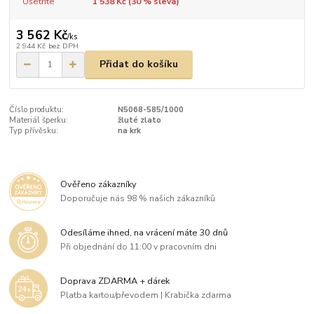
Ušetříte
1 538 Kč (
30
% sleva)
3 562 Kč
/
ks
2 944 Kč
bez DPH
Přidat do košíku
Číslo produktu:
N5068-585/1000
Materiál šperku:
žluté zlato
Typ přívěsku:
na krk
Ověřeno zákazníky
Doporučuje nás 98 % našich zákazníků
Odesíláme ihned, na vrácení máte 30 dnů
Při objednání do 11:00 v pracovním dni
Doprava ZDARMA + dárek
Platba kartou/převodem | Krabička zdarma