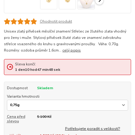
Ohodnotit produkt
Unisex zlatý přívěsek měsíční znamení Střelec ze žlutého zlata vhodný
pro ženy i muže. Stylový přívěsek žluté zlato ve znamení zvěrokruhu
střelce vsazeného do kruhu s gravírovanými proužky. Váha: 0,70g.
Rozměry: ozdoba průměr 1,6cm...
celý popis
Sleva končí:
1
den
10
hod
47
min
47
sek
Dostupnost
Skladem
Varianta hmotnosti
Cena před
5 100 Kč
slevou
Potřebujete poradit s velikostí?