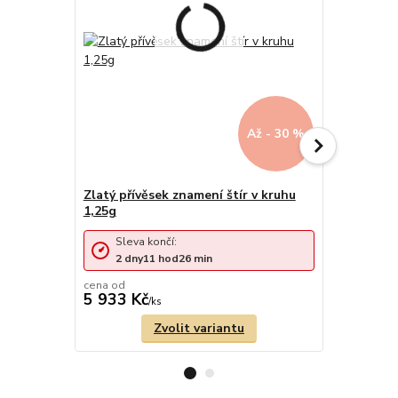
Až - 30 %
Zlatý přívěsek znamení štír v kruhu
1,25g
Zlatý přív
Sleva končí:
Sleva 
2
dny
11
hod
26
min
2
dny
cena od
cena od
5 933 Kč
3 562 Kč
/
ks
Zvolit variantu