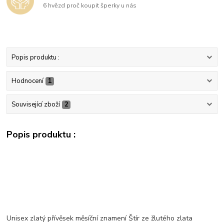
6 hvězd proč koupit šperky u nás
Popis produktu :
Hodnocení
1
Související zboží
2
Popis produktu :
Unisex zlatý přívěsek měsíční znamení Štír ze žlutého zlata