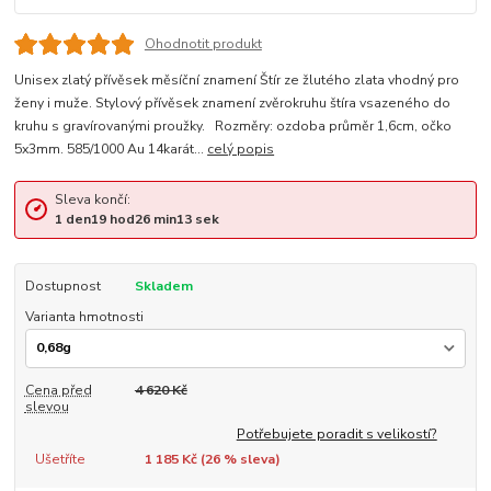
Ohodnotit produkt
Unisex zlatý přívěsek měsíční znamení Štír ze žlutého zlata vhodný pro
ženy i muže. Stylový přívěsek znamení zvěrokruhu štíra vsazeného do
kruhu s gravírovanými proužky. Rozměry: ozdoba průměr 1,6cm, očko
5x3mm. 585/1000 Au 14karát...
celý popis
Sleva končí:
1
den
19
hod
26
min
12
sek
Dostupnost
Skladem
Varianta hmotnosti
Cena před
4 620 Kč
slevou
Potřebujete poradit s velikostí?
Ušetříte
1 185 Kč (
26
% sleva)