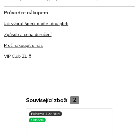
Průvodce nákupem
Jak vybrat šperk podle tónu pleti
Způsob a cena doručení
Proč nakoupit u nás
VIP Club ZL ❣
Související zboží
2