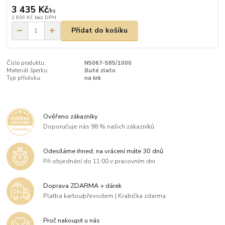
3 435 Kč
/
ks
2 839 Kč
bez DPH
Přidat do košíku
Číslo produktu:
N5067-585/1000
Materiál šperku:
žluté zlato
Typ přívěsku:
na krk
Ověřeno zákazníky
Doporučuje nás 98 % našich zákazníků
Odesíláme ihned, na vrácení máte 30 dnů
Při objednání do 11:00 v pracovním dni
Doprava ZDARMA + dárek
Platba kartou/převodem | Krabička zdarma
Proč nakoupit u nás