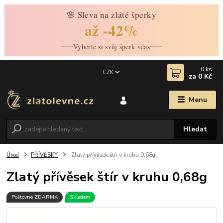
🌸 Sleva na zlaté šperky
až -42%
Vyberte si svůj šperk včas
0
ks
CZK
za
0 Kč
Menu
Hledat
Úvod
PŘÍVĚSKY
Zlatý přívěsek štír v kruhu 0,68g
Zlatý přívěsek štír v kruhu 0,68g
Poštovné ZDARMA
Skladem