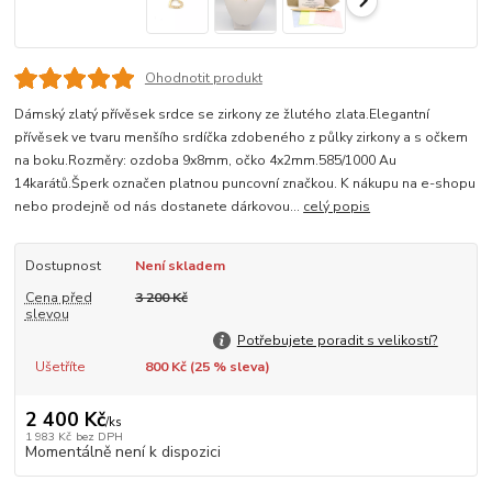
Ohodnotit produkt
Dámský zlatý přívěsek srdce se zirkony ze žlutého zlata.Elegantní
přívěsek ve tvaru menšího srdíčka zdobeného z půlky zirkony a s očkem
na boku.Rozměry: ozdoba 9x8mm, očko 4x2mm.585/1000 Au
14karátů.Šperk označen platnou puncovní značkou. K nákupu na e-shopu
nebo prodejně od nás dostanete dárkovou...
celý popis
Dostupnost
Není skladem
Cena před
3 200 Kč
slevou
Potřebujete poradit s velikostí?
Ušetříte
800 Kč (
25
% sleva)
2 400 Kč
/
ks
1 983 Kč
bez DPH
Momentálně není k dispozici