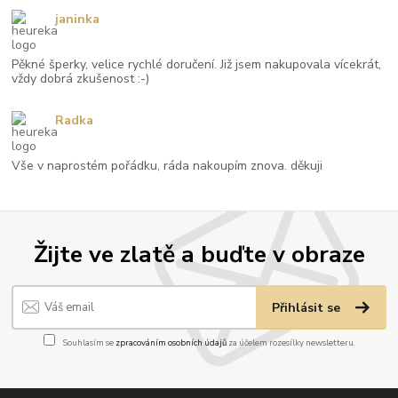
janinka
Pěkné šperky, velice rychlé doručení. Již jsem nakupovala vícekrát,
vždy dobrá zkušenost :-)
Radka
Vše v naprostém pořádku, ráda nakoupím znova. děkuji
Žijte ve zlatě a buďte v obraze
Přihlásit se
Souhlasím se
zpracováním osobních údajů
za účelem rozesílky newsletteru.