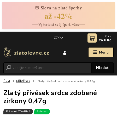
🌸 Sleva na zlaté šperky
až -42%
Vyberte si svůj šperk včas
0
ks
CZK
za
0 Kč
Menu
Hledat
Úvod
PŘÍVĚSKY
Zlatý přívěsek srdce zdobené zirkony 0,47g
Zlatý přívěsek srdce zdobené
zirkony 0,47g
Poštovné ZDARMA
Skladem