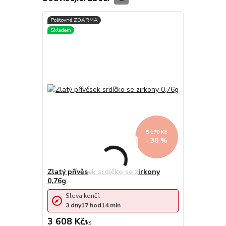
5 170 Kč
- 30 %
Zlatý přívěsek srdíčko se zirkony
0,76g
Sleva končí:
3
dny
17
hod
14
min
3 608 Kč
/
ks