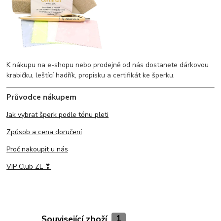
K nákupu na e-shopu nebo prodejně od nás dostanete dárkovou
krabičku, leštící hadřík, propisku a certifikát ke šperku.
Průvodce nákupem
Jak vybrat šperk podle tónu pleti
Způsob a cena doručení
Proč nakoupit u nás
VIP Club ZL ❣
Související zboží
1