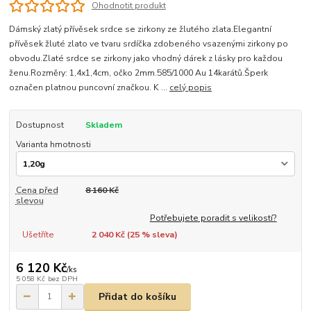
Ohodnotit produkt
Dámský zlatý přívěsek srdce se zirkony ze žlutého zlata.Elegantní
přívěsek žluté zlato ve tvaru srdíčka zdobeného vsazenými zirkony po
obvodu.Zlaté srdce se zirkony jako vhodný dárek z lásky pro každou
ženu.Rozměry: 1,4x1,4cm, očko 2mm.585/1000 Au 14karátů.Šperk
označen platnou puncovní značkou. K ...
celý popis
Dostupnost
Skladem
Varianta hmotnosti
Cena před
8 160 Kč
slevou
Potřebujete poradit s velikostí?
Ušetříte
2 040 Kč (
25
% sleva)
6 120 Kč
/
ks
5 058 Kč
bez DPH
Přidat do košíku