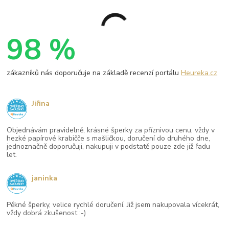
98 %
zákazníků nás doporučuje na základě recenzí portálu
Heureka.cz
Jiřina
Objednávám pravidelně, krásné šperky za příznivou cenu, vždy v
hezké papírové krabičče s mašličkou, doručení do druhého dne,
jednoznačně doporučuji, nakupuji v podstatě pouze zde již řadu
let.
janinka
Pěkné šperky, velice rychlé doručení. Již jsem nakupovala vícekrát,
vždy dobrá zkušenost :-)