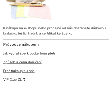
K nákupu na e-shopu nebo prodejně od nás dostanete dárkovou
krabičku, leštící hadřík a certifikát ke šperku.
Průvodce nákupem
Jak vybrat šperk podle tónu pleti
Způsob a cena doručení
Proč nakoupit u nás
VIP Club ZL ❣