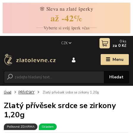
🌸 Sleva na zlaté šperky
až -42%
Vyberte si svůj šperk včas
0
ks
CZK
za
0 Kč
Menu
Hledat
Úvod
PŘÍVĚSKY
Zlatý přívěsek srdce se zirkony 1,20g
Zlatý přívěsek srdce se zirkony
1,20g
Poštovné ZDARMA
Skladem